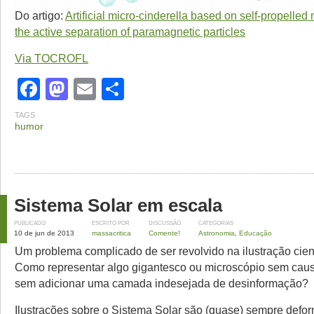
Do artigo:
Artificial micro-cinderella based on self-propelled
the active separation of paramagnetic particles
Via TOCROFL
Facebook
Mastodon
Email
Share
TAGS
humor
Sistema Solar em escala
PUBLICADO
ESCRITO POR
DISCUSSÃO
CATEGORIAS
10 de jun de 2013
massacritica
Comente!
Astronomia
,
Educação
Um problema complicado de ser revolvido na ilustração cient
Como representar algo gigantesco ou microscópio sem caus
sem adicionar uma camada indesejada de desinformação?
Ilustrações sobre o Sistema Solar são (quase) sempre def