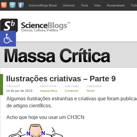
ScienceBlogs Brasil
Universo
Terra
Vida
Humanidade
Tud
Abrir a barra de ferramentas
Ilustrações criativas – Parte 9
PUBLICADO
ESCRITO POR
DISCUSSÃO
CATEGORIAS
14 de jun de 2013
massacritica
Comente!
Geral
Algumas ilustrações estranhas e criativas que foram publi
de artigos científicos.
Acho que hoje vou usar um CH3CN