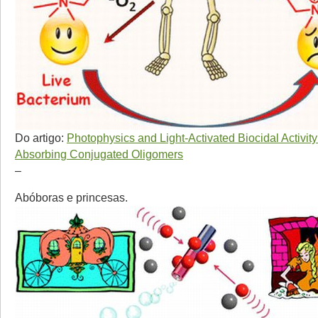
Do artigo:
Photophysics and Light-Activated Biocidal Activity 
Absorbing Conjugated Oligomers
–
Abóboras e princesas.