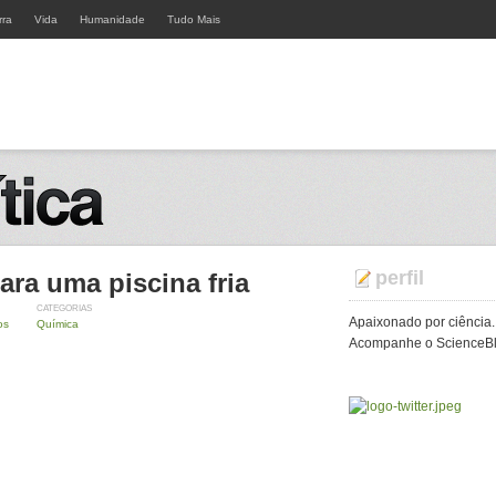
rra
Vida
Humanidade
Tudo Mais
perfil
ara uma piscina fria
CATEGORIAS
Apaixonado por ciência.
os
Química
Acompanhe o ScienceBlo