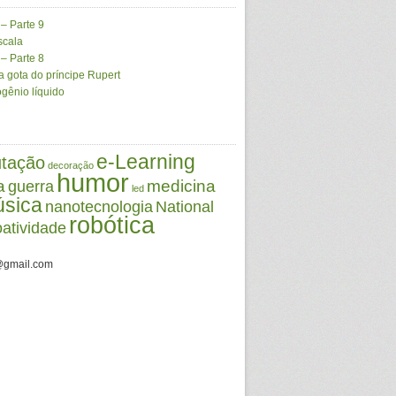
 – Parte 9
scala
 – Parte 8
 gota do príncipe Rupert
gênio líquido
e-Learning
tação
decoração
humor
a
medicina
guerra
led
sica
nanotecnologia
National
robótica
oatividade
@gmail.com