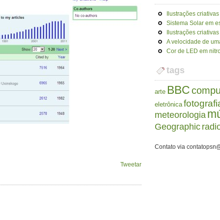
Ilustrações criativas
Sistema Solar em e
Ilustrações criativas
A velocidade de uma
Cor de LED em nitro
tags
BBC
compu
arte
fotografi
eletrônica
mú
meteorologia
Geographic
radi
Contato via contatopsn
Tweetar