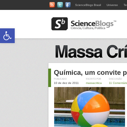
ScienceBlogs Brasil
Universo
Te
Abrir a barra de ferramentas
Química, um convite p
PUBLICADO
ESCRITO POR
DISCUSSÃO
10 de dez de 2011
massacritica
11 Comentári