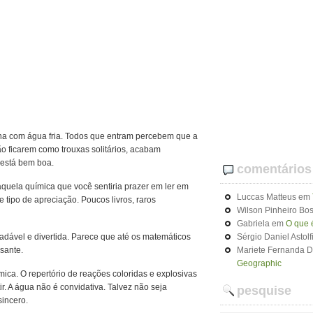
na com água fria. Todos que entram percebem que a
ão ficarem como trouxas solitários, acabam
está bem boa.
comentários
aquela química que você sentiria prazer em ler em
Luccas Matteus
em
 tipo de apreciação. Poucos livros, raros
Wilson Pinheiro Bos
Gabriela
em
O que 
radável e divertida. Parece que até os matemáticos
Sérgio Daniel Astolf
sante.
Mariete Fernanda 
Geographic
ica. O repertório de reações coloridas e explosivas
r. A água não é convidativa. Talvez não seja
pesquise
sincero.