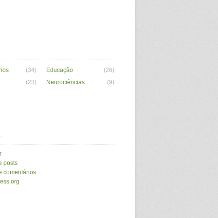
ios
(34)
Educação
(26)
(23)
Neurociências
(9)
a
r
e posts
e comentários
ess.org