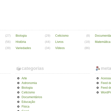
(27)
Biologia
(29)
Ceticismo
(8)
Documentár
(56)
História
(44)
Livros
(18)
Matemática
(39)
Variedades
(34)
Vídeos
(86)
categorias
met
Arte
Acessa
Astronomia
Feed d
Biologia
Feed d
Ceticismo
WordPr
Documentários
Educação
Física