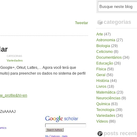
categorias
Tweetar
Arte
(47)
Astronomia
(27)
Biologia
(29)
lar
Ceticismo
(8)
CATEGORIAS
Documentários
(34)
Variedades
Educação
(26)
 Google+, Orkut, Lattes,… Agora você terá que
Física
(58)
muito) para preencher os dados no sistema de perfil
Geral
(56)
História
(44)
Livros
(18)
Matemática
(23)
ew_profile&hl=en
Neurociências
(9)
Química
(63)
Tecnologia
(39)
SqZsAAAAJ
Variedades
(34)
Vídeos
(86)
posts recent