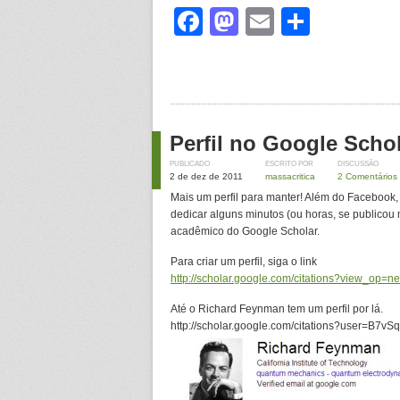
Facebook
Mastodon
Email
Share
Perfil no Google Scho
PUBLICADO
ESCRITO POR
DISCUSSÃO
2 de dez de 2011
massacritica
2 Comentários
Mais um perfil para manter! Além do Facebook,
dedicar alguns minutos (ou horas, se publicou 
acadêmico do Google Scholar.
Para criar um perfil, siga o link
http://scholar.google.com/citations?view_op=n
Até o Richard Feynman tem um perfil por lá.
http://scholar.google.com/citations?user=B7v