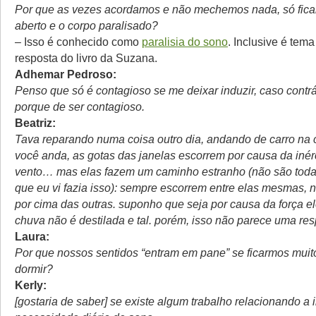
Por que as vezes acordamos e não mechemos nada, só fica
aberto e o corpo paralisado?
– Isso é conhecido como
paralisia do sono
. Inclusive é tem
resposta do livro da Suzana.
Adhemar Pedroso:
Penso que só é contagioso se me deixar induzir, caso contrá
porque de ser contagioso.
Beatriz:
Tava reparando numa coisa outro dia, andando de carro na
você anda, as gotas das janelas escorrem por causa da inérci
vento… mas elas fazem um caminho estranho (não são toda
que eu vi fazia isso): sempre escorrem entre elas mesmas,
por cima das outras. suponho que seja por causa da força elé
chuva não é destilada e tal. porém, isso não parece uma res
Laura:
Por que nossos sentidos “entram em pane” se ficarmos mui
dormir?
Kerly:
[gostaria de saber] se existe algum trabalho relacionando a i