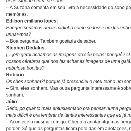
necessidade diária de sono
– A Suzana comenta em seu livro a necessidade do sono par
memórias.
Edilson emiliano lopes:
Por que sentimos um tremidinho como se fosse um friozinho 
urinar-mos?
– Boa pergunta. Também gostaria de saber.
Stephen Dedalus:
[…]em geral achamos as imagens do céu belas: por quê? O
nossos cérebros que nos faz achar as imagens de uma galá
nebulosa bonitas?
Robson:
Os cães sonham?! porque já presenciei o meu tenho um s
– Sim, eles sonham. Mas outra pergunta interessante é sobr
sonham.
Júlio:
Sério, pq quanto mais entusiasmado pra pensar numa pergu
mais difícil é pra lembrar de tantas interessantes que eu já m
– Acontece o mesmo comigo. Chego a anotar algumas perg
perder. Só que as perguntas ficam perdidas em anotações, 