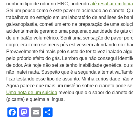
nenhum tipo de odor no HNC; podendo
até resultar em fobia
Sei um pouco como é este pavor relacionado ao cianeto. Q
trabalhava no estágio em um laboratório de análises de ba
galvanoplastia, cometi um erro na preparação de uma soluç
acidentalmente gerando uma pequena quantidade de gás cia
de um balão volumétrico. Senti uma sensação de pavor per
corpo, era como se meus pés estivessem afundando no chã
Provavelmente foi mais pelo susto de ter talvez inalado alg
pelo próprio efeito do gás. Lembro que não consegui identif
de odor. Até hoje não sei se tenho inabilidade genética, ou
não inalei nada. Suspeito que é a segunda alternativa.Tam
ficar testando esse tipo de assunto. Minha curiosidade não v
Agora parece que mais um mistério sobre o cianeto pode ser
Uma nota de um suicida
revelou que o o sabor do cianeto de
(picante) e queima a língua.
Facebook
Mastodon
Email
Share