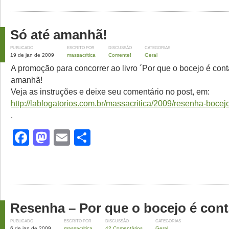
Só até amanhã!
PUBLICADO
ESCRITO POR
DISCUSSÃO
CATEGORIAS
19 de jan de 2009
massacritica
Comente!
Geral
A promoção para concorrer ao livro ´Por que o bocejo é cont
amanhã!
Veja as instruções e deixe seu comentário no post, em:
http://lablogatorios.com.br/massacritica/2009/resenha-bocej
.
Facebook
Mastodon
Email
Share
Resenha – Por que o bocejo é con
PUBLICADO
ESCRITO POR
DISCUSSÃO
CATEGORIAS
6 de jan de 2009
massacritica
42 Comentários
Geral