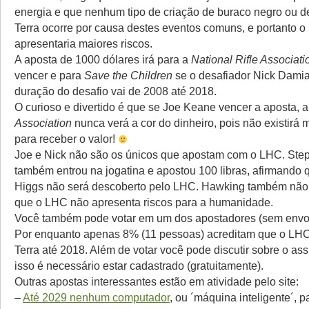
energia e que nenhum tipo de criação de buraco negro ou d
Terra ocorre por causa destes eventos comuns, e portanto 
apresentaria maiores riscos.
A aposta de 1000 dólares irá para a
National Rifle Associati
vencer e para
Save the Children
se o desafiador Nick Damia
duração do desafio vai de 2008 até 2018.
O curioso e divertido é que se Joe Keane vencer a aposta, 
Association
nunca verá a cor do dinheiro, pois não existirá
para receber o valor!
Joe e Nick não são os únicos que apostam com o LHC. St
também entrou na jogatina e apostou 100 libras, afirmando 
Higgs não será descoberto pelo LHC. Hawking também não
que o LHC não apresenta riscos para a humanidade.
Você também pode votar em um dos apostadores (sem envolv
Por enquanto apenas 8% (11 pessoas) acreditam que o LHC 
Terra até 2018. Além de votar você pode discutir sobre o as
isso é necessário estar cadastrado (gratuitamente).
Outras apostas interessantes estão em atividade pelo site:
–
Até 2029 nenhum computador
, ou ´máquina inteligente´, 