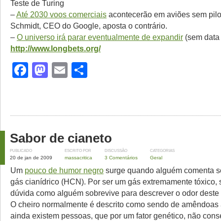
Teste de Turing
–
Até 2030 voos comerciais
acontecerão em aviões sem pilot
Schmidt, CEO do Google, aposta o contrário.
–
O universo irá parar eventualmente de expandir
(sem data 
http://www.longbets.org/
Facebook
Mastodon
Email
Share
Sabor de cianeto
PUBLICADO
ESCRITO POR
DISCUSSÃO
CATEGORIAS
20 de jan de 2009
massacritica
3 Comentários
Geral
Um
pouco de humor negro
surge quando alguém comenta so
gás cianídrico (HCN). Por ser um gás extremamente tóxico, 
dúvida como alguém sobrevive para descrever o odor deste
O cheiro normalmente é descrito como sendo de amêndoas
ainda existem pessoas, que por um fator genético, não co