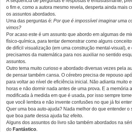
A sequência de perguntas e respostas é entusiasmante, pren
o fim e, como a autora mesmo revela, desperta ainda mais c
os assuntos abordados.
Uma das perguntas é:
Por que é impossível imaginar uma c
vimos?
Por acaso este é um assunto que abordo em algumas de mi
físico-química, para tentar demonstrar como alguns conceitos
de difícil visualização (em uma construção mental-visual), 
precisamos da matemática para nos auxiliar no sentido esqu
assuntos.
Outro tema muito curioso e abordado diversas vezes pela au
de pensar também cansa. O cérebro precisa de repouso ap
para voltar ao nível de eficiência inicial. Não adianta muito 
horas e não dormir nada antes de uma prova. E a memória 
modificada à medida em que é usada, por isso sempre tome
que você lembra e não invente confusões no que já foi ente
Quer uma boa auto-ajuda? Nada melhor do que entender o se
que boa parte dessa ajuda faz efeito.
Alguns dos assuntos do livro são também abordados na sér
do
Fantástico
.