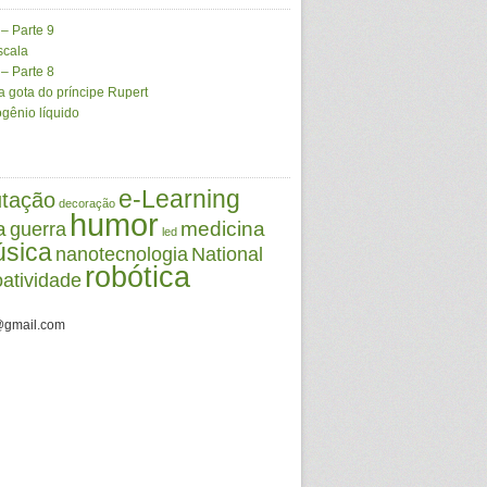
 – Parte 9
scala
 – Parte 8
 gota do príncipe Rupert
gênio líquido
e-Learning
tação
decoração
humor
a
medicina
guerra
led
sica
nanotecnologia
National
robótica
oatividade
@gmail.com