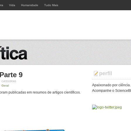
rra
Vida
Humanidade
Tudo Mais
perfil
 Parte 9
CATEGORIAS
Apaixonado por ciência.
Geral
Acompanhe o ScienceBlo
foram publicadas em resumos de artigos científicos.