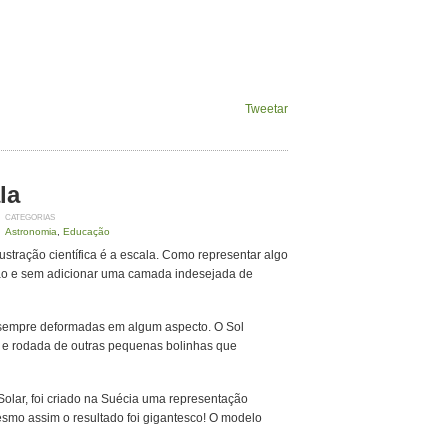
Tweetar
la
CATEGORIAS
Astronomia
,
Educação
stração científica é a escala. Como representar algo
ão e sem adicionar uma camada indesejada de
) sempre deformadas em algum aspecto. O Sol
e rodada de outras pequenas bolinhas que
Solar, foi criado na Suécia uma representação
smo assim o resultado foi gigantesco! O modelo