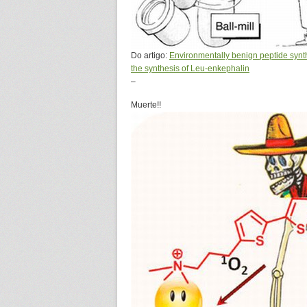
Do artigo:
Environmentally benign peptide synthe
the synthesis of Leu-enkephalin
–
Muerte!!