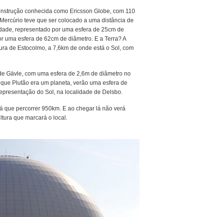
onstrução conhecida como Ericsson Globe, com 110
 Mercúrio teve que ser colocado a uma distância de
idade, representado por uma esfera de 25cm de
or uma esfera de 62cm de diâmetro. E a Terra? A
tura de Estocolmo, a 7,6km de onde está o Sol, com
 de Gävle, com uma esfera de 2,6m de diâmetro no
 que Plutão era um planeta, verão uma esfera de
epresentação do Sol, na localidade de Delsbo.
erá que percorrer 950km. E ao chegar lá não verá
tura que marcará o local.