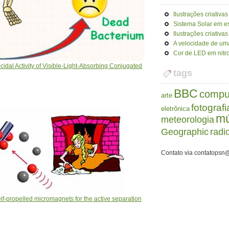
Ilustrações criativas
Sistema Solar em e
Ilustrações criativas
A velocidade de uma
Cor de LED em nitro
cidal Activity of Visible-Light-Absorbing Conjugated
tags
BBC
compu
arte
fotografi
eletrônica
mú
meteorologia
Geographic
radi
Contato via contatopsn
self-propelled micromagnets for the active separation