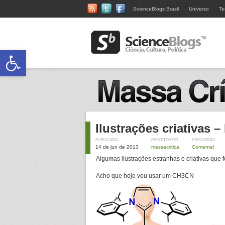
ScienceBlogs Brasil
Universo
Te
Abrir a barra de ferramentas
Ilustrações criativas –
PUBLICADO
ESCRITO POR
DISCUSSÃO
14 de jun de 2013
massacritica
Comente!
Algumas ilustrações estranhas e criativas que 
Acho que hoje vou usar um CH3CN