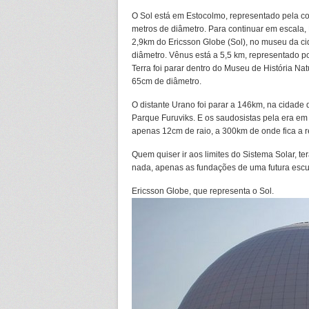
O Sol está em Estocolmo, representado pela c
metros de diâmetro. Para continuar em escala,
2,9km do Ericsson Globe (Sol), no museu da c
diâmetro. Vênus está a 5,5 km, representado p
Terra foi parar dentro do Museu de História Na
65cm de diâmetro.
O distante Urano foi parar a 146km, na cidade
Parque Furuviks. E os saudosistas pela era em
apenas 12cm de raio, a 300km de onde fica a r
Quem quiser ir aos limites do Sistema Solar, t
nada, apenas as fundações de uma futura escul
Ericsson Globe, que representa o Sol.