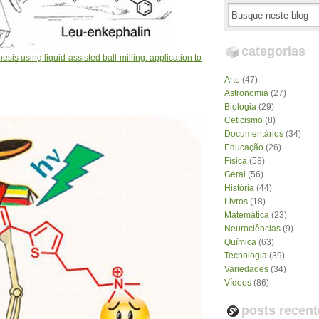
categorias
sis using liquid-assisted ball-milling: application to
Arte
(47)
Astronomia
(27)
Biologia
(29)
Ceticismo
(8)
Documentários
(34)
Educação
(26)
Física
(58)
Geral
(56)
História
(44)
Livros
(18)
Matemática
(23)
Neurociências
(9)
Química
(63)
Tecnologia
(39)
Variedades
(34)
Vídeos
(86)
posts recent