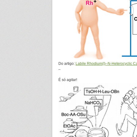
Do artigo:
Labile Rhodium(I)–N-Heterocyclic 
–
É só agitar!