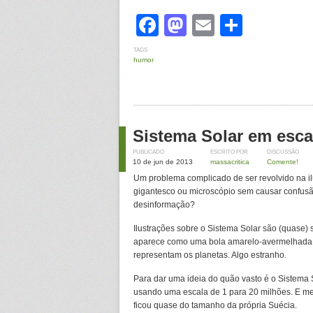
Facebook
Mastodon
Email
Share
TAGS
humor
Sistema Solar em esca
PUBLICADO
ESCRITO POR
DISCUSSÃO
10 de jun de 2013
massacritica
Comente!
Um problema complicado de ser revolvido na ilu
gigantesco ou microscópio sem causar confus
desinformação?
Ilustrações sobre o Sistema Solar são (quase
aparece como uma bola amarelo-avermelhada 
representam os planetas. Algo estranho.
Para dar uma ideia do quão vasto é o Sistema 
usando uma escala de 1 para 20 milhões. E me
ficou quase do tamanho da própria Suécia.