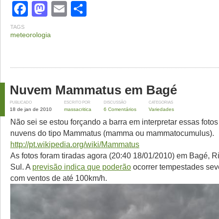
Facebook
Mastodon
Email
Share
TAGS
meteorologia
Nuvem Mammatus em Bagé
PUBLICADO
ESCRITO POR
DISCUSSÃO
CATEGORIAS
18 de jan de 2010
massacritica
6 Comentários
Variedades
Não sei se estou forçando a barra em interpretar essas fot
nuvens do tipo Mammatus (mamma ou mammatocumulus).
http://pt.wikipedia.org/wiki/Mammatus
As fotos foram tiradas agora (20:40 18/01/2010) em Bagé, 
Sul. A
previsão indica que poderão
ocorrer tempestades sev
com ventos de até 100km/h.