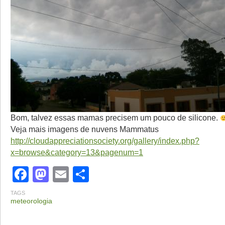
Bom, talvez essas mamas precisem um pouco de silicone.
Veja mais imagens de nuvens Mammatus
http://cloudappreciationsociety.org/gallery/index.php?
x=browse&category=13&pagenum=1
Facebook
Mastodon
Email
Share
TAGS
meteorologia