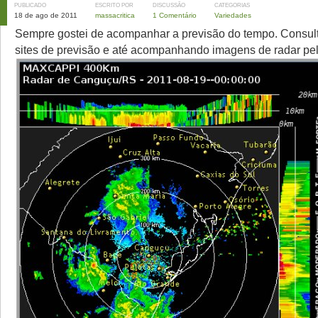
PUBLICADO
ESCRITO POR
DISCUSSÃO
CATEGORIAS
18 de ago de 2011
massacritica
1 Comentário
Variedades
Sempre gostei de acompanhar a previsão do tempo. Consul
sites de previsão e até acompanhando imagens de radar pe