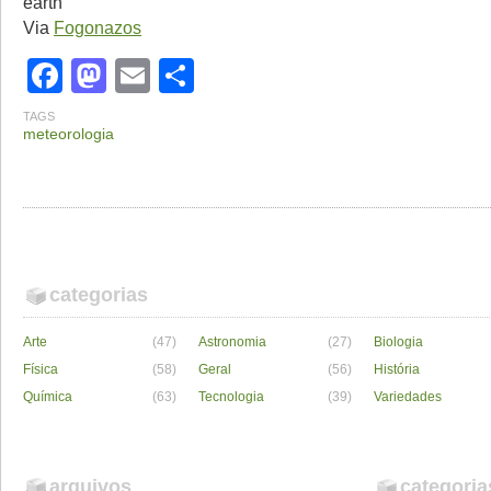
Via
Fogonazos
Facebook
Mastodon
Email
Share
TAGS
meteorologia
categorias
Arte
(47)
Astronomia
(27)
Biologia
Física
(58)
Geral
(56)
História
Química
(63)
Tecnologia
(39)
Variedades
arquivos
categoria