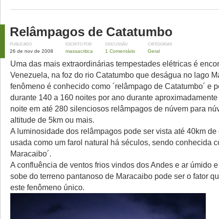
Relâmpagos de Catatumbo
PUBLICADO
ESCRITO POR
DISCUSSÃO
CATEGORIAS
26 de nov de 2008
massacritica
1 Comentário
Geral
Uma das mais extraordinárias tempestades elétricas é enco
Venezuela, na foz do rio Catatumbo que deságua no lago M
fenômeno é conhecido como ´relâmpago de Catatumbo´ e po
durante 140 a 160 noites por ano durante aproximadamente
noite em até 280 silenciosos relâmpagos de núvem para 
altitude de 5km ou mais.
A luminosidade dos relâmpagos pode ser vista até 40km de 
usada como um farol natural há séculos, sendo conhecida c
Maracaibo´.
A confluência de ventos frios vindos dos Andes e ar úmido 
sobe do terreno pantanoso de Maracaibo pode ser o fator qu
este fenômeno único.