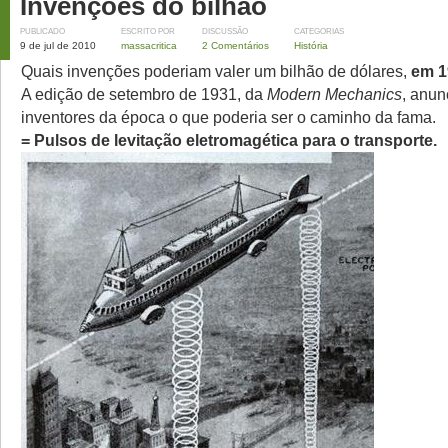
Invenções do bilhão
PUBLICADO
ESCRITO POR
DISCUSSÃO
CATEGORIAS
9 de jul de 2010
massacritica
2 Comentários
História
Quais invenções poderiam valer um bilhão de dólares,
em 1
A edição de setembro de 1931, da
Modern Mechanics
, anun
inventores da época o que poderia ser o caminho da fama.
= Pulsos de levitação eletromagética para o transporte.