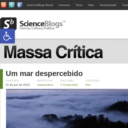
ScienceBlogs Brasil
Universo
Terra
Vida
Humanidade
Tud
Abrir a barra de ferramentas
Um mar despercebido
PUBLICADO
ESCRITO POR
DISCUSSÃO
CATEGORIAS
11 de jun de 2012
massacritica
1 Comentário
Arte