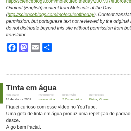
http://scienceblogs.com/moleculeoftheday/2007/07/fluoroac
Original (English) content from Molecule of the Day
(
http://scienceblogs.com/moleculeoftheday
). Content transla
permission, but portuguese text not reviewed by the original
do not distribute beyond this site without permission from bo
translator.
Facebook
Mastodon
Email
Share
Tinta em água
PUBLICADO
ESCRITO POR
DISCUSSÃO
CATEGORIAS
18 de abr de 2009
massacritica
2 Comentários
Física
,
Vídeos
Fiquei curioso com esse vídeo no YouTube.
Uma gota de tinta em água produz uma repetição do padrão 
desce.
Algo bem fractal.