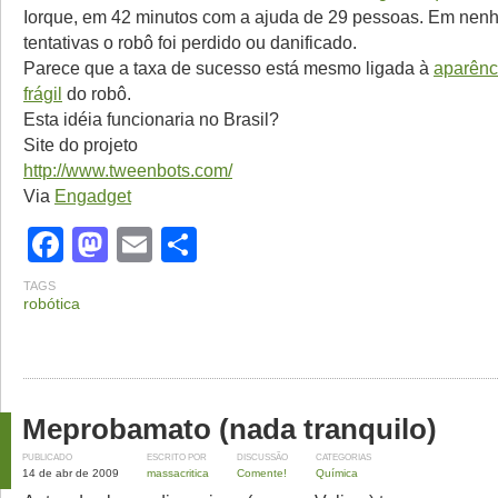
Iorque, em 42 minutos com a ajuda de 29 pessoas. Em nen
tentativas o robô foi perdido ou danificado.
Parece que a taxa de sucesso está mesmo ligada à
aparênc
frágil
do robô.
Esta idéia funcionaria no Brasil?
Site do projeto
http://www.tweenbots.com/
Via
Engadget
Facebook
Mastodon
Email
Share
TAGS
robótica
Meprobamato (nada tranquilo)
PUBLICADO
ESCRITO POR
DISCUSSÃO
CATEGORIAS
14 de abr de 2009
massacritica
Comente!
Química