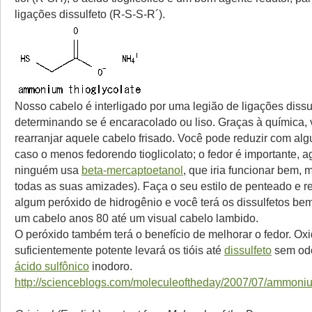
ligações dissulfeto (R-S-S-R´).
Nosso cabelo é interligado por uma legião de ligações dissul
determinando se é encaracolado ou liso. Graças à química,
rearranjar aquele cabelo frisado. Você pode reduzir com algu
caso o menos fedorendo tioglicolato; o fedor é importante, 
ninguém usa
beta-mercaptoetanol
, que iria funcionar bem, 
todas as suas amizades). Faça o seu estilo de penteado e 
algum peróxido de hidrogênio e você terá os dissulfetos be
um cabelo anos 80 até um visual cabelo lambido.
O peróxido também terá o benefício de melhorar o fedor. Ox
suficientemente potente levará os tióis até
dissulfeto
sem odo
ácido sulfônico
inodoro.
http://scienceblogs.com/moleculeoftheday/2007/07/ammoni