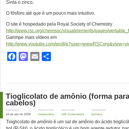
Sinta o zinco.
O fósforo até que é um pouco mais intuitivo.
O site é hospedado pela Royal Society of Chemistry
http://www.rsc.org/chemsoc/visualelements/pages/pertable_f
Garimpe mais vídeos em
http://www.youtube.com/profile?user=wwwRSCorg&view=vi
Facebook
Mastodon
Email
Share
Tioglicolato de amônio (forma par
cabelos)
PUBLICADO
ESCRITO POR
DISCUSSÃO
CATEGORIAS
16 de abr de 2009
massacritica
108 Comentários
Química
Tioglicolato de amônio é um sal de amônio do ácido tioglicó
tiol (R-SH), o ácido tioglicólico é um bom agente redutor, pa