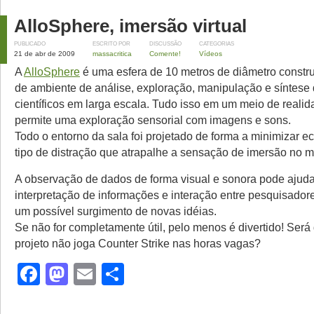
AlloSphere, imersão virtual
PUBLICADO
ESCRITO POR
DISCUSSÃO
CATEGORIAS
21 de abr de 2009
massacritica
Comente!
Vídeos
A
AlloSphere
é uma esfera de 10 metros de diâmetro constru
de ambiente de análise, exploração, manipulação e síntese
científicos em larga escala. Tudo isso em um meio de realid
permite uma exploração sensorial com imagens e sons.
Todo o entorno da sala foi projetado de forma a minimizar e
tipo de distração que atrapalhe a sensação de imersão no m
A observação de dados de forma visual e sonora pode ajuda
interpretação de informações e interação entre pesquisadore
um possível surgimento de novas idéias.
Se não for completamente útil, pelo menos é divertido! Será
projeto não joga Counter Strike nas horas vagas?
Facebook
Mastodon
Email
Share