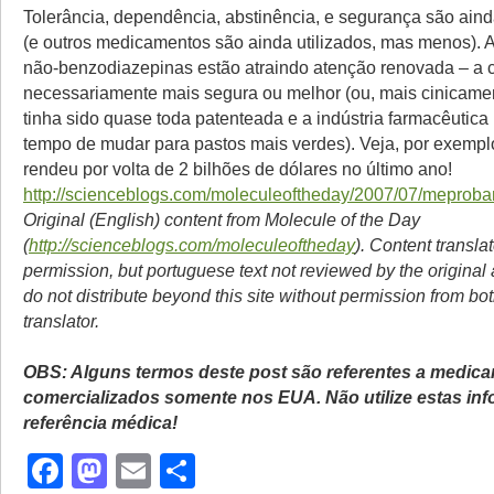
Tolerância, dependência, abstinência, e segurança são ai
(e outros medicamentos são ainda utilizados, mas menos). 
não-benzodiazepinas estão atraindo atenção renovada – a 
necessariamente mais segura ou melhor (ou, mais cinicamen
tinha sido quase toda patenteada e a indústria farmacêutica
tempo de mudar para pastos mais verdes). Veja, por exempl
rendeu por volta de 2 bilhões de dólares no último ano!
http://scienceblogs.com/moleculeoftheday/2007/07/mepro
Original (English) content from Molecule of the Day
(
http://scienceblogs.com/moleculeoftheday
). Content transla
permission, but portuguese text not reviewed by the original
do not distribute beyond this site without permission from bo
translator.
OBS: Alguns termos deste post são referentes a medic
comercializados somente nos EUA. Não utilize estas i
referência médica!
Facebook
Mastodon
Email
Share