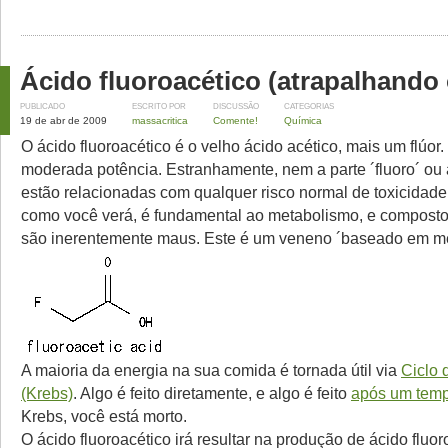
Ácido fluoroacético (atrapalhando 
PUBLICADO
ESCRITO POR
DISCUSSÃO
CATEGORIAS
19 de abr de 2009
massacritica
Comente!
Química
O ácido fluoroacético é o velho ácido acético, mais um flúo
moderada potência. Estranhamente, nem a parte ´fluoro´ ou a
estão relacionadas com qualquer risco normal de toxicidade 
como você verá, é fundamental ao metabolismo, e composto
são inerentemente maus. Este é um veneno ´baseado em m
A maioria da energia na sua comida é tornada útil via
Ciclo 
(Krebs)
. Algo é feito diretamente, e algo é feito
após um tem
Krebs, você está morto.
O ácido fluoroacético irá resultar na produção de ácido fluoro