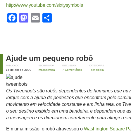
http://www.youtube.com/sixtysymbols
Facebook
Mastodon
Email
Share
Ajude um pequeno robô
PUBLICADO
ESCRITO POR
DISCUSSÃO
CATEGORIAS
14 de abr de 2009
massacritica
7 Comentários
Tecnologia
Os Tweenbots são robôs dependentes de humanos que na
Iorque com a ajuda de pedestres que encontram pelo cami
movimento em velocidade constante e em linha reta, os T
o seu destino exibido em uma bandeira, e dependem que a
a mensagem e os direcionem corretamente para atingir o seu
Em uma missão, o robô atravessou o
Washington Square Pa