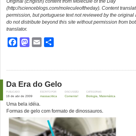
Original (English) content from Molecule of the Day
(http://scienceblogs.com/moleculeoftheday). Content transla
permission, but portuguese text not reviewed by the original
do not distribute beyond this site without permission from bo
translator.
Facebook
Mastodon
Email
Share
Da Era do Gelo
PUBLICADO
ESCRITO POR
DISCUSSÃO
CATEGORIAS
16 de abr de 2009
massacritica
Comente!
Biologia
,
Matemática
Uma bela idéia.
Formas de gelo com formato de dinossauros.