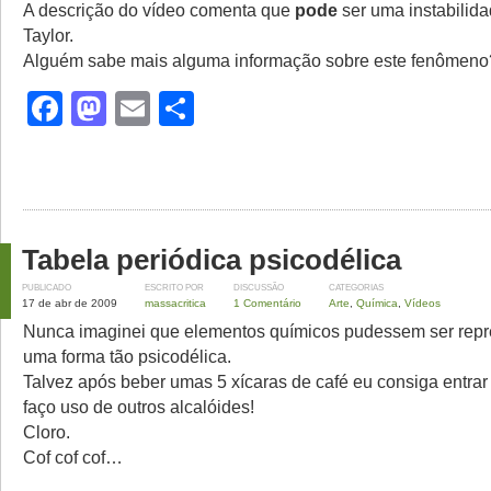
A descrição do vídeo comenta que
pode
ser uma instabilid
Taylor.
Alguém sabe mais alguma informação sobre este fenômeno
Facebook
Mastodon
Email
Share
Tabela periódica psicodélica
PUBLICADO
ESCRITO POR
DISCUSSÃO
CATEGORIAS
17 de abr de 2009
massacritica
1 Comentário
Arte
,
Química
,
Vídeos
Nunca imaginei que elementos químicos pudessem ser rep
uma forma tão psicodélica.
Talvez após beber umas 5 xícaras de café eu consiga entra
faço uso de outros alcalóides!
Cloro.
Cof cof cof…