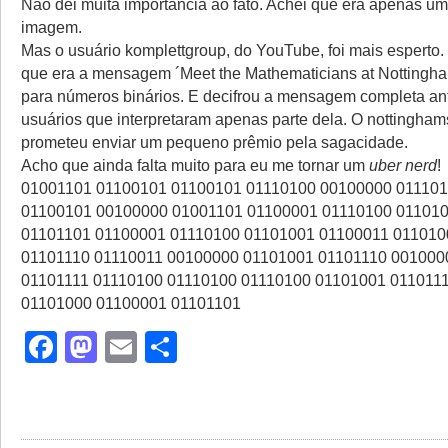
Não dei muita importância ao fato. Achei que era apenas um 
imagem.
Mas o usuário komplettgroup, do YouTube, foi mais esperto.
que era a mensagem ´Meet the Mathematicians at Nottingha
para números binários. E decifrou a mensagem completa an
usuários que interpretaram apenas parte dela. O nottingha
prometeu enviar um pequeno prêmio pela sagacidade.
Acho que ainda falta muito para eu me tornar um
uber nerd
!
01001101 01100101 01100101 01110100 00100000 01110
01100101 00100000 01001101 01100001 01110100 01101
01101101 01100001 01110100 01101001 01100011 011010
01101110 01110011 00100000 01101001 01101110 001000
01101111 01110100 01110100 01110100 01101001 011011
01101000 01100001 01101101
Facebook
Mastodon
Email
Share