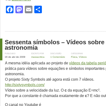
Facebook
Mastodon
Email
Share
Sessenta símbolos – Vídeos sobre f
astronomia
PUBLICADO
ESCRITO POR
DISCUSSÃO
CATEGORIAS
16 de abr de 2009
massacritica
1 Comentário
Física
,
Vídeos
A mesma idéia aplicada ao projeto de
vídeos da tabela peri
prática para vídeos sobre equações e símbolos importantes p
astronomia.
O projeto Sixty Symbols até agora está com 7 vídeos.
http://sixtysymbols.com/
Vídeo sobre a velocidade da luz. O
c
da equação E=mc².
Por que a constante é chamada exatamente de
c
? E não out
O canal no Youtube é