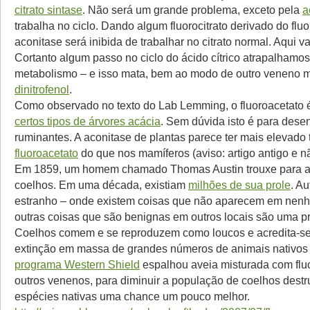
citrato sintase
. Não será um grande problema, exceto pela
a
trabalha no ciclo. Dando algum fluorocitrato derivado do fluo
aconitase será inibida de trabalhar no citrato normal. Aqui va
Cortanto algum passo no ciclo do ácido cítrico atrapalhamos
metabolismo – e isso mata, bem ao modo de outro veneno mi
dinitrofenol
.
Como observado no texto do Lab Lemming, o fluoroacetato 
certos tipos de árvores acácia
. Sem dúvida isto é para dese
ruminantes. A aconitase de plantas parece ter mais elevado 
fluoroacetato
do que nos mamíferos (aviso: artigo antigo e n
Em 1859, um homem chamado Thomas Austin trouxe para a 
coelhos. Em uma década, existiam
milhões de sua prole
. Au
estranho – onde existem coisas que não aparecem em nenhu
outras coisas que são benignas em outros locais são uma pr
Coelhos comem e se reproduzem como loucos e acredita-s
extinção em massa de grandes números de animais nativos 
programa Western Shield
espalhou aveia misturada com fluo
outros venenos, para diminuir a população de coelhos destr
espécies nativas uma chance um pouco melhor.