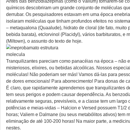
Antes das benzodiazepinas (como o Valium) tornarem-se c
químicos descobriram um grande conjunto de moléculas qu
derrubar. Os pesquisadores estavam em uma época enebria
isolaram moléculas que tinham profundos efeitos no sistema
– metaqualona (Quaalude), hidrato de cloral (de fato, muito
bebida barata), etclorvinol (Placidyl), vários barbituratos, 
(Miltown), o assunto do texto de hoje.
Tranquilizantes pareciam como panacéias na época – não 
misteriosos, elixires, ou bebidas alcoólicas. Nossos especia
moléculas! Não poderiam ser más! Vamos dá-las para pess
de dores emocionais! Para aborrecimento! Para donas de c
É claro, que rapidamente aprendemos que tranquilizantes de
tem seus perigos e podem causar dependência. As benzodi
relativamente seguras, previsíveis, e a classe tem um largo 
potências e meias-vidas – Halcion e Versed possuem T1/2 d
horas; Valiem e Dalmane (ou seus metabólitos ativos) tem 
eliminação de até 100-200 horas! Na maior parte, a medicina
nestes.