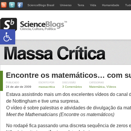
ScienceBlogs Brasil
Universo
Terra
Vida
Humanidade
Tud
Abrir a barra de ferramentas
Encontre os matemáticos… com su
PUBLICADO
ESCRITO POR
DISCUSSÃO
CATEGORIAS
24 de abr de 2009
massacritica
3 Comentários
Matemática
,
Vídeos
Estava assistindo mais um dos excelentes vídeos do canal 
de Nottingham e tive uma surpresa.
O vídeo é sobre palestras e atividades de divulgação da ma
Meet the Mathematicians (Encontre os matemáticos)
No rodapé fica passando uma discreta sequência de zeros e