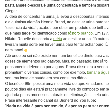
pasta amarelo-escura é urina concentrada e também dispara
Gieger.
A idéia de concentrar a urina já levou a descobertas intere
o alquimista alemão Hennig Brand, ao destilar urina para ten
´essencia da vida´, acabou por obter um produto que brilhav
que mais tarde foi identificado como
fósforo branco
. Em 177
Hilaire Rouelle descobriu a
uréia
ao destilar urina. Já outro
tiveram muita sorte em ferver urina para tentar achar ouro. 
nem tanto!
Até onde eu sei não existe nenhum benefício direto para a 
doses de elementos radioativos. Mas, no passado, isto já fo
pensamento defendida por alguns. Prova disso era a venda
prometiam diversas coisas, como por exemplo,
tornar a água
ser uma fonte de saúde em seu consumo diário.
O tecnécio-99m possui uma meia-vida de aproximadamente
poucos dias ela estará praticamente livre do composto em s
ajudada pelos processos naturais de eliminação… pela urin
Frase interessante no canal da Bionerd no YouTube:
´Nada na vida é para ser temido, é apenas para ser enten