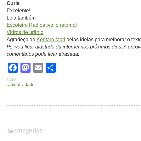
Curie
Excelente!
Leia também
Escoteiro Radioativo: o retorno!
Vidros de urânio
Agradeço ao
Kentaro Mori
pelas ideias para melhorar o texto
Ps: vou ficar afastado da internet nos próximos dias. A apro
comentários pode ficar atrasada.
Facebook
Mastodon
Email
Share
TAGS
radioatividade
categorias