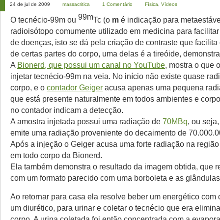
24 de jul de 2009
massacritica
1 Comentário
Física
,
Vídeos
99m
O tecnécio-99m ou
Tc (o
m
é indicação para metaestáve
radioisótopo comumente utilizado em medicina para facilitar
de doenças, isto se dá pela criação de contraste que facili
de certas partes do corpo, uma delas é a tireóide, demonstr
A
Bionerd, que possui um canal no YouTube
, mostra o que 
injetar tecnécio-99m na veia. No início não existe quase ra
corpo, e o
contador Geiger
acusa apenas uma pequena radia
que está presente naturalmente em todos ambientes e corpo
no contador indicam a detecção.
A amostra injetada possui uma radiação de
70MBq
, ou seja
emite uma radiação proveniente do decaimento de 70.000.0
Após a injeção o Geiger acusa uma forte radiação na região
em todo corpo da Bionerd.
Ela também demonstra o resultado da imagem obtida, que re
com um formato parecido com uma borboleta e as glândulas 
Ao retornar para casa ela resolve beber um energético com 
um diurético, para urinar e coletar o tecnécio que era elimin
corpo. A urina coletada foi então concentrada com a evapor