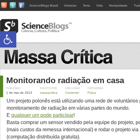
ScienceBlogs Brasil
Universo
Terra
Vida
Humanidade
Tud
Abrir a barra de ferramentas
Monitorando radiação em casa
PUBLICADO
ESCRITO POR
DISCUSSÃO
CATEGORIAS
1 de mar de 2013
massacritica
Comente!
Física
Um projeto polonês está utilizando uma rede de voluntários 
monitoramento de radiação em várias partes do mundo.
E
qualquer um pode participar
!
Basta comprar um sensor vendido pela equipe do projeto, p
(mais custos da remessa internacional) e rodar o projeto via
(computação distribuída gratuita).