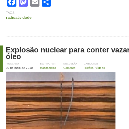
Facebook
Mastodon
Email
Share
TAGS
radioatividade
Explosão nuclear para conter vaz
óleo
PUBLICADO
ESCRITO POR
DISCUSSÃO
CATEGORIAS
30 de maio de 2010
massacritica
Comente!
História
,
Vídeos