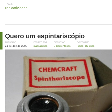
TAGS
radioatividade
Quero um espintariscópio
PUBLICADO
ESCRITO POR
DISCUSSÃO
CATEGORIAS
24 de dez de 2009
massacritica
3 Comentários
Física
,
Química