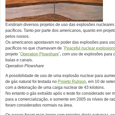
Existiram diversos projetos de uso das explosões nucleares 
pacíficos. Tanto por parte dos americanos, quanto em projet
pelos russos.
Os americanos apostavam no poder das explosões para uso
pacíficos no que chamavam de ´
Peaceful nuclear explosion
projeto ´
Operation Plowshare
´, com uso de explosões para 
baías e canais.
Operation Plowshare
A possibilidade de uso de uma explosão nuclear para aume
de gás natural foi testada no
Projeto Rulison
, em 10 de sete
com a detonação de uma carga nuclear de 43 kilotons.
No entanto o gás extraído após o teste foi considerado ser m
para a comercialização, e somente em 2005 os níveis de rad
foram considerados normais na área.
Os russos foram mais longe com projetos desta natureza, c