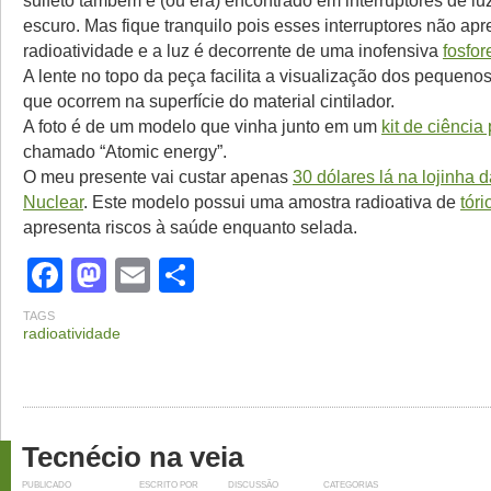
sulfeto também é (ou era) encontrado em interruptores de lu
escuro. Mas fique tranquilo pois esses interruptores não ap
radioatividade e a luz é decorrente de uma inofensiva
fosfo
A lente no topo da peça facilita a visualização dos pequeno
que ocorrem na superfície do material cintilador.
A foto é de um modelo que vinha junto em um
kit de ciência
chamado “Atomic energy”.
O meu presente vai custar apenas
30 dólares lá na lojinha 
Nuclear
. Este modelo possui uma amostra radioativa de
tóri
apresenta riscos à saúde enquanto selada.
Facebook
Mastodon
Email
Share
TAGS
radioatividade
Tecnécio na veia
PUBLICADO
ESCRITO POR
DISCUSSÃO
CATEGORIAS