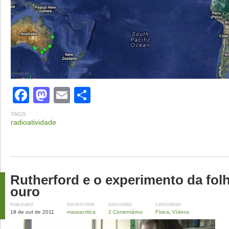
Facebook
Mastodon
Email
Share
TAGS
radioatividade
Rutherford e o experimento da fol
ouro
PUBLICADO
ESCRITO POR
DISCUSSÃO
CATEGORIAS
18 de out de 2011
massacritica
2 Comentários
Física
,
Vídeos