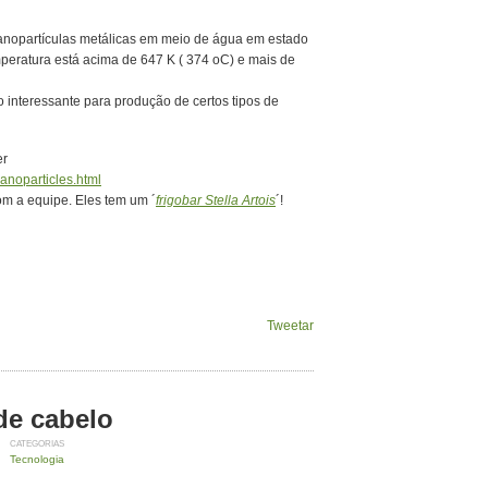
anopartículas metálicas em meio de água em estado
mperatura está acima de 647 K ( 374 oC) e mais de
 interessante para produção de certos tipos de
er
nanoparticles.html
om a equipe. Eles tem um ´
frigobar Stella Artois
´!
Tweetar
de cabelo
CATEGORIAS
Tecnologia