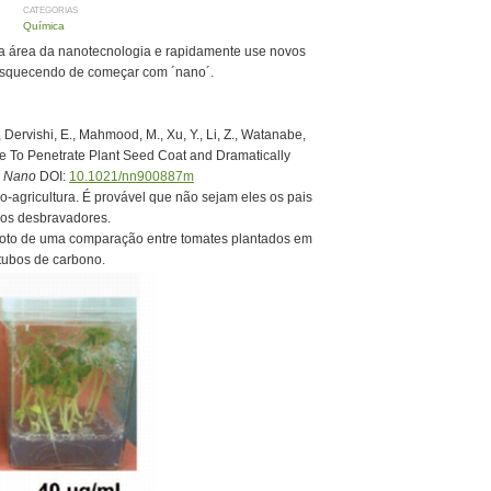
CATEGORIAS
Química
a área da nanotecnologia e rapidamente use novos
esquecendo de começar com ´nano´.
Dervishi, E., Mahmood, M., Xu, Y., Li, Z., Watanabe,
ble To Penetrate Plant Seed Coat and Dramatically
 Nano
DOI:
10.1021/nn900887m
agricultura. É provável que não sejam eles os pais
 os desbravadores.
 foto de uma comparação entre tomates plantados em
tubos de carbono.