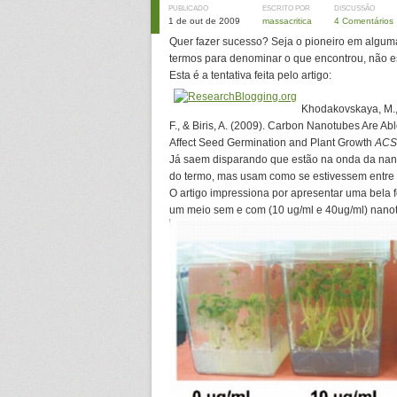
PUBLICADO
ESCRITO POR
DISCUSSÃO
1 de out de 2009
massacritica
4 Comentários
Quer fazer sucesso? Seja o pioneiro em algum
termos para denominar o que encontrou, não 
Esta é a tentativa feita pelo artigo:
Khodakovskaya, M., 
F., & Biris, A. (2009). Carbon Nanotubes Are A
Affect Seed Germination and Plant Growth
ACS
Já saem disparando que estão na onda da nano-
do termo, mas usam como se estivessem entre
O artigo impressiona por apresentar uma bela
um meio sem e com (10 ug/ml e 40ug/ml) nano