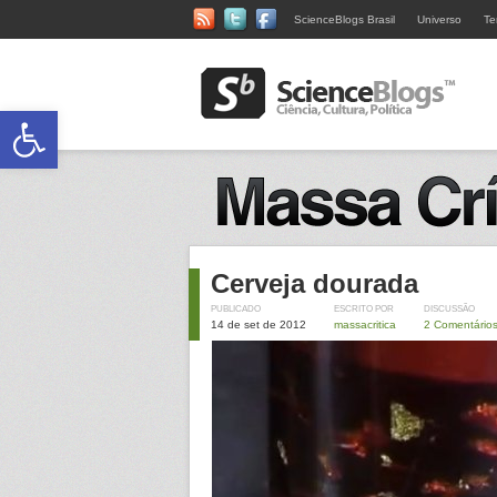
ScienceBlogs Brasil
Universo
Te
Abrir a barra de ferramentas
Cerveja dourada
PUBLICADO
ESCRITO POR
DISCUSSÃO
14 de set de 2012
massacritica
2 Comentário