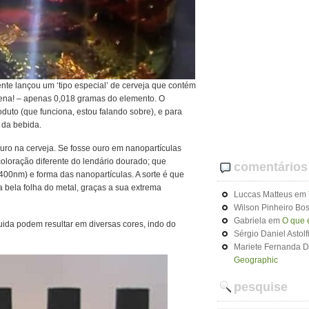
te lançou um ‘tipo especial’ de cerveja que contém
na! – apenas 0,018 gramas do elemento. O
roduto (que funciona, estou falando sobre), e para
 da bebida.
 ouro na cerveja. Se fosse ouro em nanopartículas
oloração diferente do lendário dourado; que
comentários
00nm) e forma das nanopartículas. A sorte é que
bela folha do metal, graças a sua extrema
Luccas Matteus
em
Wilson Pinheiro Bos
Gabriela
em
O que 
ida podem resultar em diversas cores, indo do
Sérgio Daniel Astolf
Mariete Fernanda 
Geographic
pesquise