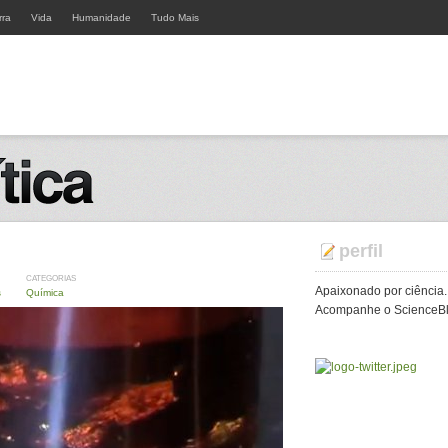
rra
Vida
Humanidade
Tudo Mais
perfil
CATEGORIAS
Apaixonado por ciência.
s
Química
Acompanhe o ScienceBlo