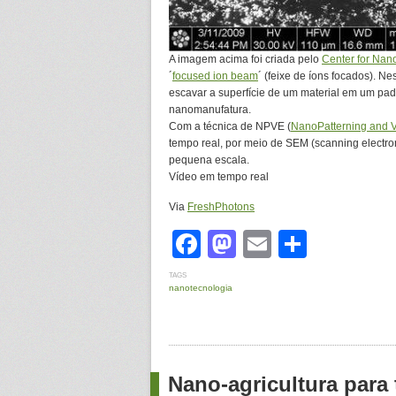
A imagem acima foi criada pelo
Center for Nan
´
focused ion beam
´ (feixe de íons focados). Ne
escavar a superfície de um material em um pad
nanomanufatura.
Com a técnica de NPVE (
NanoPatterning and V
tempo real, por meio de SEM (scanning electr
pequena escala.
Vídeo em tempo real
Via
FreshPhotons
Facebook
Mastodon
Email
Share
TAGS
nanotecnologia
Nano-agricultura para