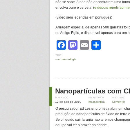
não se sabe. Ainda não encontraram uma forma 
envolva ouro e cerveja. (
e depois repetir com 
(vídeo sem legendas em português)
A tiragem especial de apenas 500 garrafas fo
no Antigo Egito, e disponível apenas para um 
Facebook
Mastodon
Email
Share
TAGS
nanotecnologia
Nanopartículas com 
PUBLICADO
ESCRITO POR
DISCUSSÃO
12 de ago de 2010
massacritica
Comente!
O pesquisador Ed Lester prometia abrir um c
produção de nanopartículas de óxido de ferro 
Se o líquido sair laranja não teremos champagn
equipe vai ter o prazer do brinde.