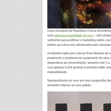
Uma cervejaria da República Checa recentemen
uma
pequena quantidade de ouro
– bem peque
suficiente para justificar o marketing sobre o p
brilhar aos olhos dos aficionados pelo dourado
A indústria optou por colocar finas lâminas de
poderia ter o problema do surgimento de uma c
dependeria da concentração, tamanho (de 5 a 4
com apenas 0,018 gramas é possível obter uma 
maleabilidade.
Nanopartículas de ouro em uma suspensão líqu
vermelho intenso ao roxo pálido.