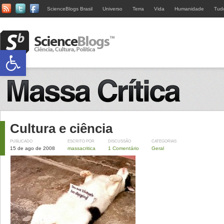
ScienceBlogs Brasil
Universo
Terra
Vida
Humanidade
Tud
Abrir a barra de ferramentas
Cultura e ciência
PUBLICADO
ESCRITO POR
DISCUSSÃO
CATEGORIAS
15 de ago de 2008
massacritica
1 Comentário
Geral