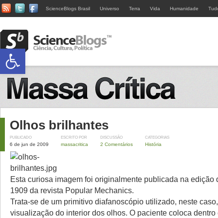
ScienceBlogs Brasil
Universo
Terra
Vida
Humanidade
Tud
Abrir a barra de ferramentas
Olhos brilhantes
PUBLICADO
ESCRITO POR
DISCUSSÃO
CATEGORIAS
6 de jun de 2009
massacritica
2 Comentários
História
Esta curiosa imagem foi originalmente publicada na edição 
1909 da revista Popular Mechanics.
Trata-se de um primitivo diafanoscópio utilizado, neste caso, 
visualização do interior dos olhos. O paciente coloca dentr