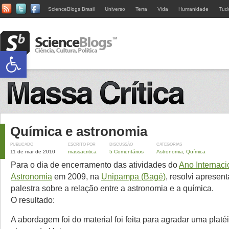
ScienceBlogs Brasil
Universo
Terra
Vida
Humanidade
Tud
Abrir a barra de ferramentas
Química e astronomia
PUBLICADO
ESCRITO POR
DISCUSSÃO
CATEGORIAS
11 de mar de 2010
massacritica
5 Comentários
Astronomia
,
Química
Para o dia de encerramento das atividades do
Ano Internaci
Astronomia
em 2009, na
Unipampa (Bagé)
, resolvi apresen
palestra sobre a relação entre a astronomia e a química.
O resultado:
A abordagem foi do material foi feita para agradar uma platéi