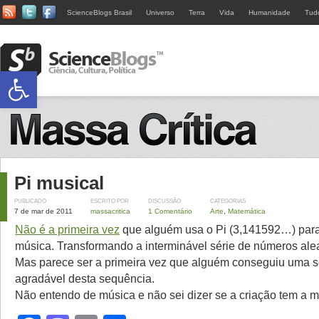
ScienceBlogs Brasil
Universo
Terra
Vida
Humanidade
Tud
Abrir a barra de ferramentas
Pi musical
PUBLICADO
ESCRITO POR
DISCUSSÃO
CATEGORIAS
7 de mar de 2011
massacritica
1 Comentário
Arte
,
Matemática
Não é a primeira vez
que alguém usa o Pi (3,141592…) para
música. Transformando a interminável série de números ale
Mas parece ser a primeira vez que alguém conseguiu uma 
agradável desta sequência.
Não entendo de música e não sei dizer se a criação tem a m