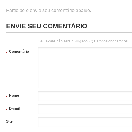
Participe e envie seu comentário abaixo.
ENVIE SEU COMENTÁRIO
Seu e-mail não será divulgado. (*) Campos obrigatórios.
Comentário
*
Nome
*
E-mail
*
Site