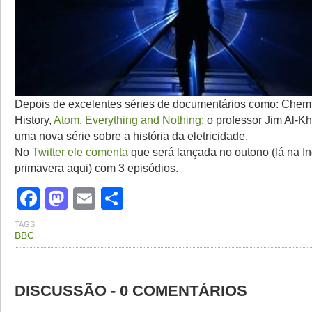
Depois de excelentes séries de documentários como: Chemis
History,
Atom
,
Everything and Nothing
; o professor Jim Al-Kh
uma nova série sobre a história da eletricidade.
No
Twitter ele comenta
que será lançada no outono (lá na Ing
primavera aqui) com 3 episódios.
Facebook
Mastodon
Email
Share
TAGS
BBC
DISCUSSÃO - 0 COMENTÁRIOS