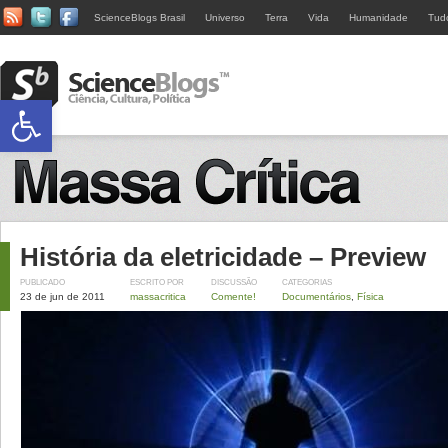
ScienceBlogs Brasil
Universo
Terra
Vida
Humanidade
Tud
Abrir a barra de ferramentas
História da eletricidade – Preview
PUBLICADO
ESCRITO POR
DISCUSSÃO
CATEGORIAS
23 de jun de 2011
massacritica
Comente!
Documentários
,
Física