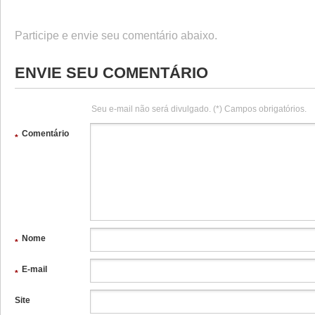
Participe e envie seu comentário abaixo.
ENVIE SEU COMENTÁRIO
Seu e-mail não será divulgado. (*) Campos obrigatórios.
Comentário
*
Nome
*
E-mail
*
Site