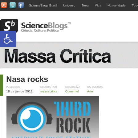
ScienceBlogs Brasil
Universo
Terra
Vida
Humanidade
Tud
Abrir a barra de ferramentas
Nasa rocks
PUBLICADO
ESCRITO POR
DISCUSSÃO
CATEGORIAS
18 de jan de 2012
massacritica
Comente!
Arte