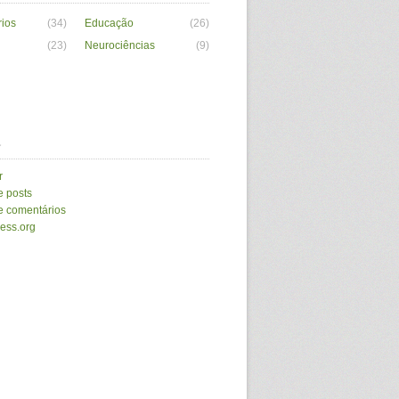
ios
(34)
Educação
(26)
(23)
Neurociências
(9)
a
r
e posts
e comentários
ess.org