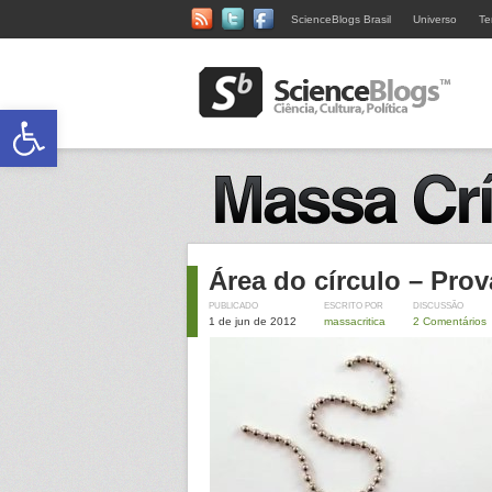
ScienceBlogs Brasil
Universo
Te
Abrir a barra de ferramentas
Área do círculo – Prov
PUBLICADO
ESCRITO POR
DISCUSSÃO
1 de jun de 2012
massacritica
2 Comentários