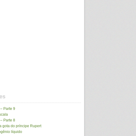
es
 – Parte 9
scala
 – Parte 8
 gota do príncipe Rupert
gênio líquido