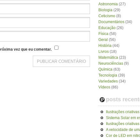
Astronomia
(27)
Biologia
(29)
Ceticismo
(8)
Documentários
(34)
Educação
(26)
Física
(58)
Geral
(56)
História
(44)
róxima vez que eu comentar.
Livros
(18)
Matemática
(23)
Neurociências
(9)
Química
(63)
Tecnologia
(39)
Variedades
(34)
Vídeos
(86)
posts recent
Ilustrações criativas
Sistema Solar em e
Ilustrações criativas
A velocidade de uma
Cor de LED em nitro