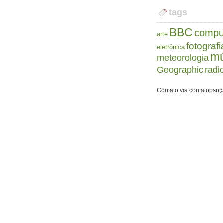
tags
BBC
compu
arte
fotografi
eletrônica
mú
meteorologia
Geographic
radi
Contato via contatopsn