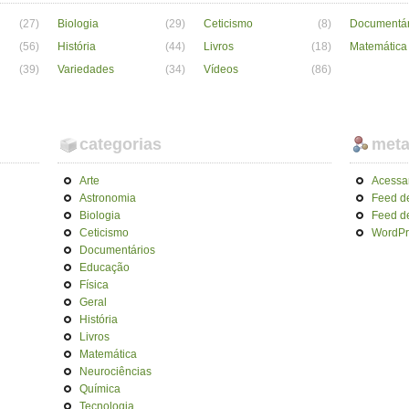
(27)
Biologia
(29)
Ceticismo
(8)
Documentár
(56)
História
(44)
Livros
(18)
Matemática
(39)
Variedades
(34)
Vídeos
(86)
categorias
met
Arte
Acessa
Astronomia
Feed d
Biologia
Feed d
Ceticismo
WordPr
Documentários
Educação
Física
Geral
História
Livros
Matemática
Neurociências
Química
Tecnologia