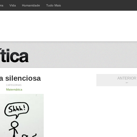
rra
Vida
Humanidade
Tudo Mais
a silenciosa
ANTERIOR
←
CATEGORIAS
Matemática