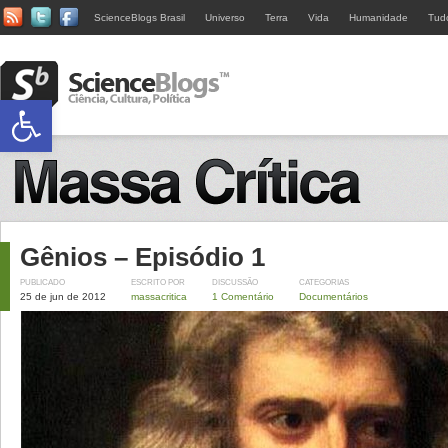
ScienceBlogs Brasil
Universo
Terra
Vida
Humanidade
Tud
Abrir a barra de ferramentas
Gênios – Episódio 1
PUBLICADO
ESCRITO POR
DISCUSSÃO
CATEGORIAS
25 de jun de 2012
massacritica
1 Comentário
Documentários