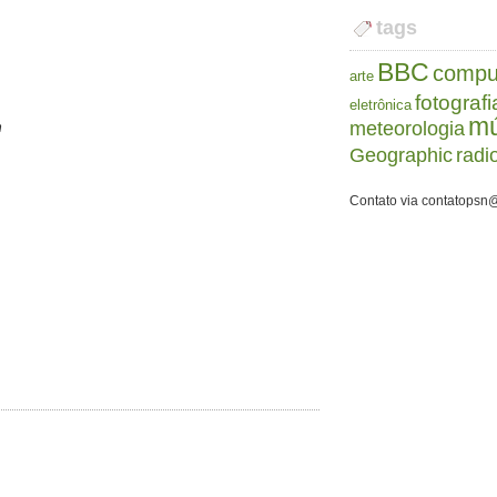
tags
BBC
compu
arte
fotografi
eletrônica
mú
meteorologia
n
Geographic
radi
Contato via contatopsn