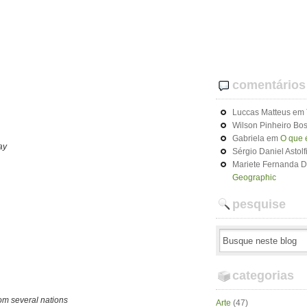
comentários
Luccas Matteus
em
Wilson Pinheiro Bos
Gabriela
em
O que 
ay
Sérgio Daniel Astolf
Mariete Fernanda 
Geographic
pesquise
categorias
om several nations
Arte
(47)