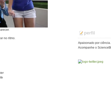
arecer.
perfil
ar no ritmo.
Apaixonado por ciência.
Acompanhe o ScienceBlo
ter
ife