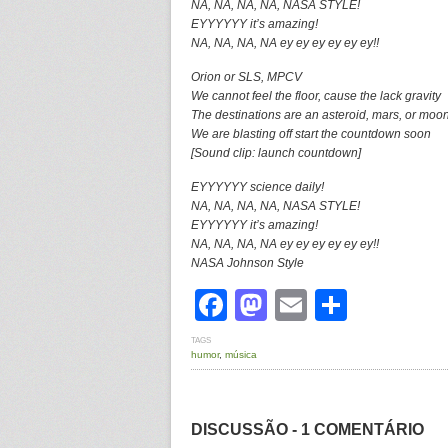
NA, NA, NA, NA, NASA STYLE!
EYYYYYY it’s amazing!
NA, NA, NA, NA ey ey ey ey ey ey!!
Orion or SLS, MPCV
We cannot feel the floor, cause the lack gravity
The destinations are an asteroid, mars, or moo
We are blasting off start the countdown soon
[Sound clip: launch countdown]
EYYYYYY science daily!
NA, NA, NA, NA, NASA STYLE!
EYYYYYY it’s amazing!
NA, NA, NA, NA ey ey ey ey ey ey!!
NASA Johnson Style
Facebook
Mastodon
Email
Share
TAGS
humor
,
música
DISCUSSÃO - 1 COMENTÁRIO