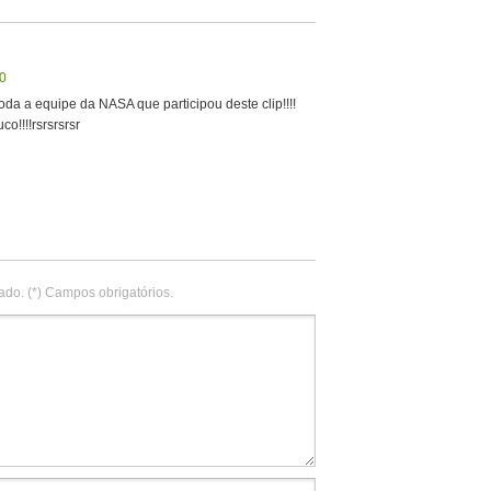
0
da a equipe da NASA que participou deste clip!!!!
co!!!!rsrsrsrsr
ado. (*) Campos obrigatórios.