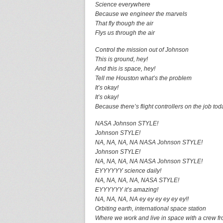
Science everywhere
Because we engineer the marvels
That fly though the air
Flys us through the air
Control the mission out of Johnson
This is ground, hey!
And this is space, hey!
Tell me Houston what’s the problem
It’s okay!
It’s okay!
Because there’s flight controllers on the job tod
NASA Johnson STYLE!
Johnson STYLE!
NA, NA, NA, NA NASA Johnson STYLE!
Johnson STYLE!
NA, NA, NA, NA NASA Johnson STYLE!
EYYYYYY science daily!
NA, NA, NA, NA, NASA STYLE!
EYYYYYY it’s amazing!
NA, NA, NA, NA ey ey ey ey ey ey!!
Orbiting earth, international space station
Where we work and live in space with a crew fr