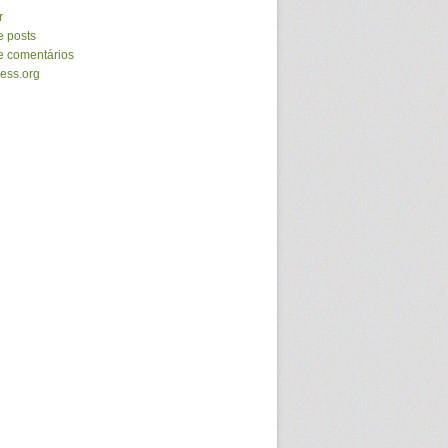
r
e posts
e comentários
ess.org