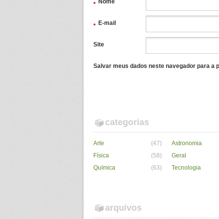
Nome
*
E-mail
*
Site
Salvar meus dados neste navegador para a p
categorias
Arte
(47)
Astronomia
Física
(58)
Geral
Química
(63)
Tecnologia
arquivos