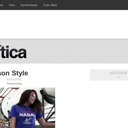
rra
Vida
Humanidade
Tudo Mais
on Style
ANTERIOR
←
CATEGORIAS
Astronomia