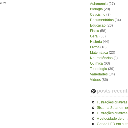
harm
Astronomia
(27)
Biologia
(29)
Ceticismo
(8)
Documentários
(34)
Educação
(26)
Física
(58)
Geral
(56)
História
(44)
Livros
(18)
Matemática
(23)
Neurociências
(9)
Química
(63)
Tecnologia
(39)
Variedades
(34)
Vídeos
(86)
posts recent
Ilustrações criativas
Sistema Solar em e
Ilustrações criativas
A velocidade de uma
Cor de LED em nitro