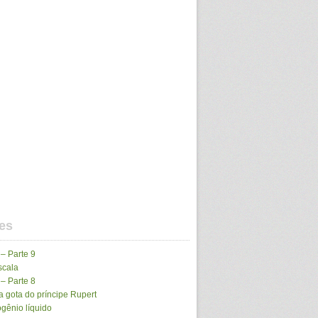
es
 – Parte 9
scala
 – Parte 8
 gota do príncipe Rupert
gênio líquido