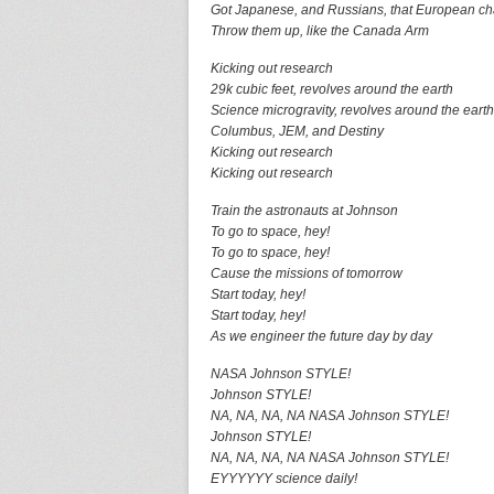
Got Japanese, and Russians, that European c
Throw them up, like the Canada Arm
Kicking out research
29k cubic feet, revolves around the earth
Science microgravity, revolves around the earth
Columbus, JEM, and Destiny
Kicking out research
Kicking out research
Train the astronauts at Johnson
To go to space, hey!
To go to space, hey!
Cause the missions of tomorrow
Start today, hey!
Start today, hey!
As we engineer the future day by day
NASA Johnson STYLE!
Johnson STYLE!
NA, NA, NA, NA NASA Johnson STYLE!
Johnson STYLE!
NA, NA, NA, NA NASA Johnson STYLE!
EYYYYYY science daily!