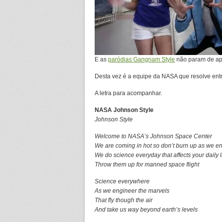
E as
paródias Gangnam Style
não param de ap
Desta vez é a equipe da NASA que resolve entr
A letra para acompanhar.
NASA Johnson Style
Johnson Style
Welcome to NASA’s Johnson Space Center
We are coming in hot so don’t burn up as we en
We do science everyday that affects your daily l
Throw them up for manned space flight
Science everywhere
As we engineer the marvels
That fly though the air
And take us way beyond earth’s levels