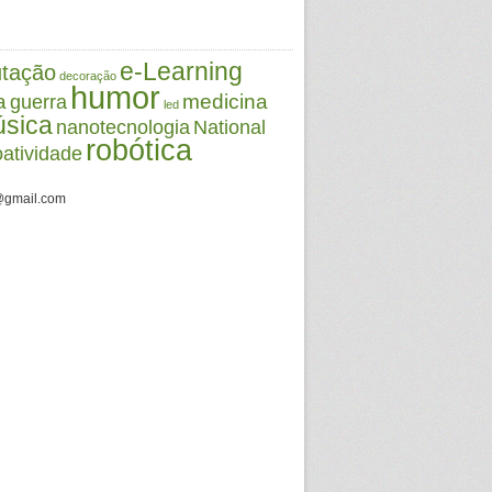
e-Learning
tação
decoração
humor
a
medicina
guerra
led
sica
nanotecnologia
National
robótica
oatividade
@gmail.com