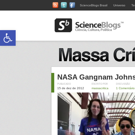
ScienceBlogs Brasil
Universo
Te
Abrir a barra de ferramentas
NASA Gangnam Johns
PUBLICADO
ESCRITO POR
DISCUSSÃO
15 de dez de 2012
massacritica
1 Comentário