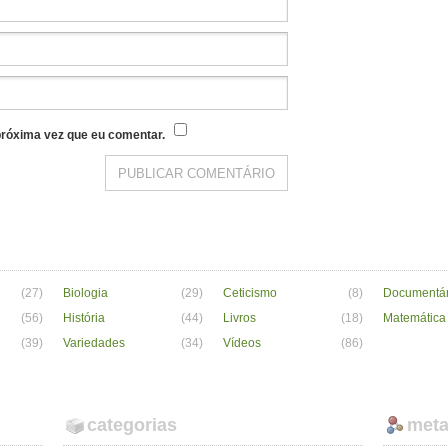
róxima vez que eu comentar.
(27)
Biologia
(29)
Ceticismo
(8)
Documentár
(56)
História
(44)
Livros
(18)
Matemática
(39)
Variedades
(34)
Vídeos
(86)
categorias
met