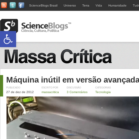
ScienceBlogs Brasil
Universo
Terra
Vida
Humanidade
Tud
Abrir a barra de ferramentas
Máquina inútil em versão avançad
PUBLICADO
ESCRITO POR
DISCUSSÃO
CATEGORIAS
27 de dez de 2012
massacritica
3 Comentários
Tecnologia