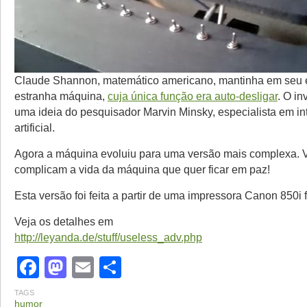
Claude Shannon, matemático americano, mantinha em seu e
estranha máquina,
cuja única função era auto-desligar
. O in
uma ideia do pesquisador Marvin Minsky, especialista em in
artificial.
Agora a máquina evoluiu para uma versão mais complexa. 
complicam a vida da máquina que quer ficar em paz!
Esta versão foi feita a partir de uma impressora Canon 850i 
Veja os detalhes em
http://leyanda.de/stuff/useless_adv.php
Facebook
Mastodon
Email
Share
TAGS
humor