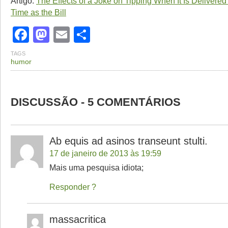
Artigo:
The Effects of a Joke on Tipping When It Is Delivere
Time as the Bill
Facebook
Mastodon
Email
Share
TAGS
humor
DISCUSSÃO - 5 COMENTÁRIOS
Ab equis ad asinos transeunt stulti.
17 de janeiro de 2013 às 19:59
Mais uma pesquisa idiota;
Responder
massacritica