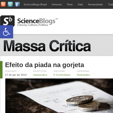
ScienceBlogs Brasil
Universo
Terra
Vida
Humanidade
Tud
Abrir a barra de ferramentas
Efeito da piada na gorjeta
PUBLICADO
ESCRITO POR
DISCUSSÃO
CATEGORIAS
17 de jan de 2013
massacritica
5 Comentários
Variedades