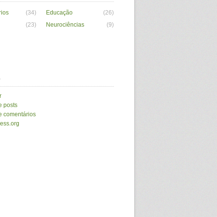
ios
(34)
Educação
(26)
(23)
Neurociências
(9)
a
r
e posts
e comentários
ess.org