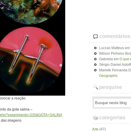
comentários
Luccas Matteus
em
Wilson Pinheiro Bos
Gabriela
em
O que 
Sérgio Daniel Astolf
Mariete Fernanda 
Geographic
pesquise
rovocar a reação.
nto da gota salina –
erna.php?experimento=335&GOTA+SALINA
categorias
o das imagens.
Arte
(47)