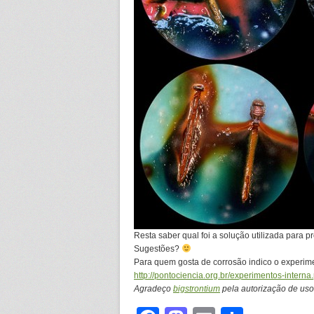
Resta saber qual foi a solução utilizada para p
Sugestões?
Para quem gosta de corrosão indico o experime
http://pontociencia.org.br/experimentos-int
Agradeço
bigstrontium
pela autorização de us