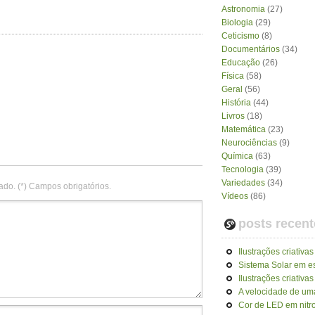
Astronomia
(27)
Biologia
(29)
Ceticismo
(8)
Documentários
(34)
Educação
(26)
Física
(58)
Geral
(56)
História
(44)
Livros
(18)
Matemática
(23)
Neurociências
(9)
Química
(63)
Tecnologia
(39)
Variedades
(34)
ado. (*) Campos obrigatórios.
Vídeos
(86)
posts recent
Ilustrações criativas
Sistema Solar em e
Ilustrações criativas
A velocidade de uma
Cor de LED em nitro