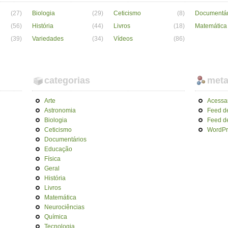
(27)
Biologia
(29)
Ceticismo
(8)
Documentár
(56)
História
(44)
Livros
(18)
Matemática
(39)
Variedades
(34)
Vídeos
(86)
categorias
met
Arte
Acessa
Astronomia
Feed d
Biologia
Feed d
Ceticismo
WordPr
Documentários
Educação
Física
Geral
História
Livros
Matemática
Neurociências
Química
Tecnologia