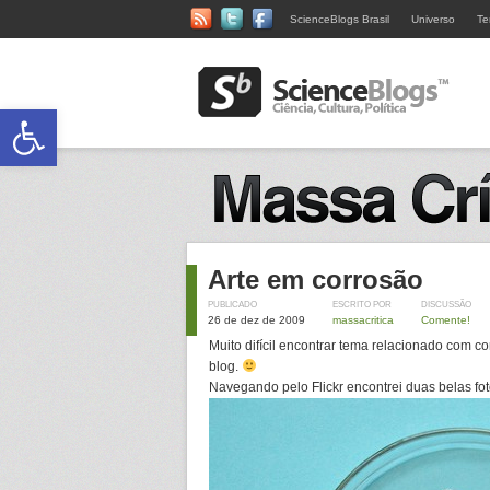
ScienceBlogs Brasil
Universo
Te
Abrir a barra de ferramentas
Arte em corrosão
PUBLICADO
ESCRITO POR
DISCUSSÃO
26 de dez de 2009
massacritica
Comente!
Muito difícil encontrar tema relacionado com 
blog.
Navegando pelo Flickr encontrei duas belas fo