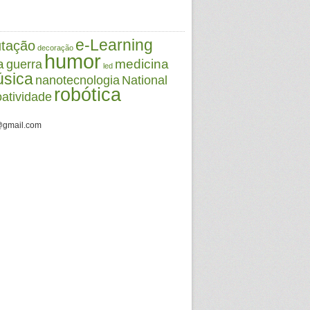
e-Learning
tação
decoração
humor
a
medicina
guerra
led
sica
nanotecnologia
National
robótica
oatividade
@gmail.com