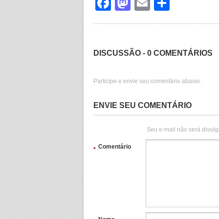
Facebook
Mastodon
Email
Share
DISCUSSÃO - 0 COMENTÁRIOS
Participe e envie seu comentário abaixo.
ENVIE SEU COMENTÁRIO
Seu e-mail não será divulg
Comentário
*