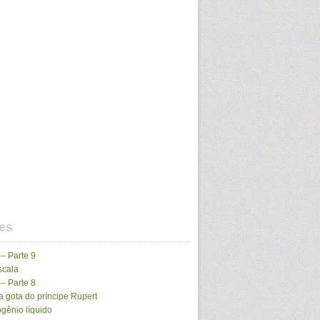
es
 – Parte 9
scala
 – Parte 8
 gota do príncipe Rupert
gênio líquido