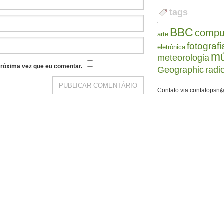
tags
BBC
compu
arte
fotografi
eletrônica
mú
meteorologia
róxima vez que eu comentar.
Geographic
radi
Contato via contatopsn