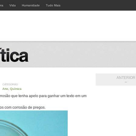
rra
Vida
Humanidade
Tudo Mais
ANTERIOR
←
CATEGORIAS
Arte
,
Química
corrosão que tenha apelo para ganhar um texto em um
tos com corrosão de pregos.