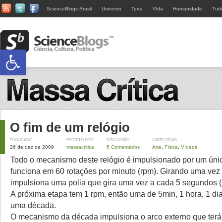
ScienceBlogs Brasil
Universo
Terra
Vida
Humanidade
Tud
Abrir a barra de ferramentas
O fim de um relógio
PUBLICADO
ESCRITO POR
DISCUSSÃO
CATEGORIAS
26 de dez de 2009
massacritica
5 Comentários
Arte
,
Física
,
Vídeos
Todo o mecanismo deste relógio é impulsionado por um úni
funciona em 60 rotações por minuto (rpm). Girando uma ve
impulsiona uma polia que gira uma vez a cada 5 segundos (
A próxima etapa tem 1 rpm, então uma de 5min, 1 hora, 1 dia
uma década.
O mecanismo da década impulsiona o arco externo que terá