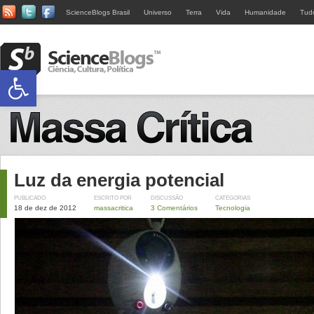
ScienceBlogs Brasil
Universo
Terra
Vida
Humanidade
Tud
Abrir a barra de ferramentas
Luz da energia potencial
PUBLICADO
ESCRITO POR
DISCUSSÃO
CATEGORIAS
18 de dez de 2012
massacritica
3 Comentários
Tecnologia