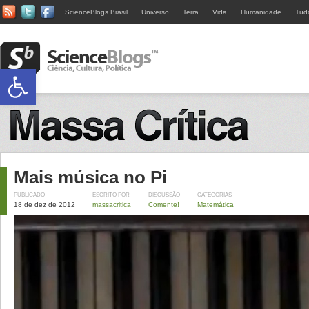
ScienceBlogs Brasil
Universo
Terra
Vida
Humanidade
Tud
Abrir a barra de ferramentas
Mais música no Pi
PUBLICADO
ESCRITO POR
DISCUSSÃO
CATEGORIAS
18 de dez de 2012
massacritica
Comente!
Matemática