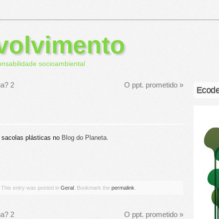
volvimento
onsabilidade socioambiental
na? 2
O ppt. prometido
»
Ecode
 sacolas plásticas no
Blog do Planeta
.
. This entry was posted in
Geral
. Bookmark the
permalink
.
na? 2
O ppt. prometido
»