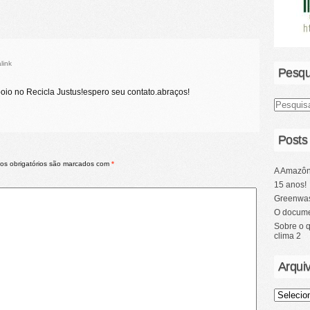
link
Pesqu
oio no Recicla Justus!espero seu contato.abraços!
Posts
s obrigatórios são marcados com
*
A Amazôn
15 anos!
Greenwas
O docume
Sobre o 
clima 2
Arqui