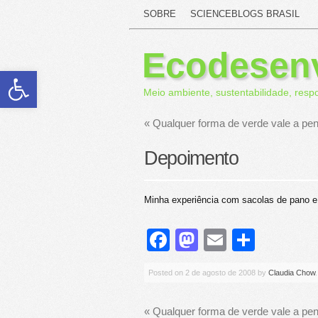
SOBRE
SCIENCEBLOGS BRASIL
Ecodesen
Abrir a barra de ferramentas
Meio ambiente, sustentabilidade, resp
«
Qualquer forma de verde vale a pe
Depoimento
Minha experiência com sacolas de pano e
Facebook
Mastodon
Email
Share
Posted on
2 de agosto de 2008
by
Claudia Chow
«
Qualquer forma de verde vale a pe