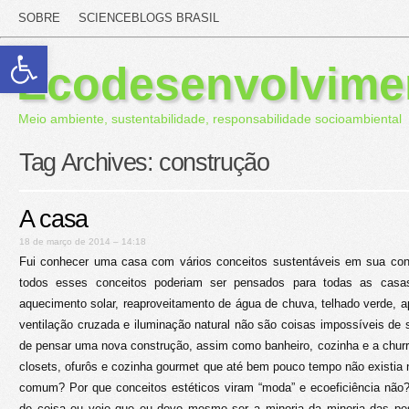
SOBRE
SCIENCEBLOGS BRASIL
Abrir a barra de ferramentas
Ecodesenvolvime
Meio ambiente, sustentabilidade, responsabilidade socioambiental
Tag Archives:
construção
A casa
18 de março de 2014 – 14:18
Fui conhecer uma casa com vários conceitos sustentáveis em sua con
todos esses conceitos poderiam ser pensados para todas as cas
aquecimento solar, reaproveitamento de água de chuva, telhado verde, ap
ventilação cruzada e iluminação natural não são coisas impossíveis de s
de pensar uma nova construção, assim como banheiro, cozinha e a chur
closets, ofurôs e cozinha gourmet que até bem pouco tempo não existia 
comum? Por que conceitos estéticos viram “moda” e ecoeficiência não
de coisa eu vejo que eu devo mesmo ser a minoria da minoria das p