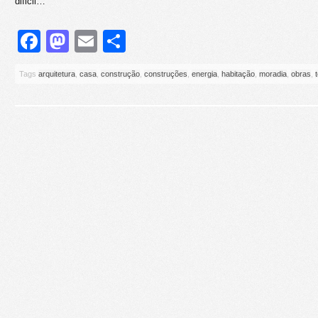
dificil…
Facebook
Mastodon
Email
Share
Tags
arquitetura
,
casa
,
construção
,
construções
,
energia
,
habitação
,
moradia
,
obras
,