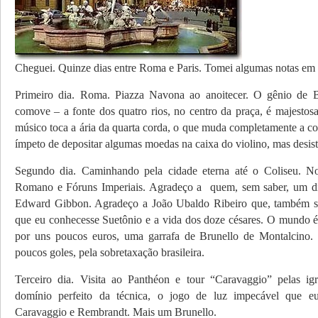
Cheguei. Quinze dias entre Roma e Paris. Tomei algumas notas em
Primeiro dia. Roma. Piazza Navona ao anoitecer. O gênio de 
comove – a fonte dos quatro rios, no centro da praça, é majestos
músico toca a ária da quarta corda, o que muda completamente a co
ímpeto de depositar algumas moedas na caixa do violino, mas desist
Segundo dia. Caminhando pela cidade eterna até o Coliseu. 
Romano e Fóruns Imperiais. Agradeço a quem, sem saber, um 
Edward Gibbon. Agradeço a João Ubaldo Ribeiro que, também s
que eu conhecesse Suetônio e a vida dos doze césares. O mundo
por uns poucos euros, uma garrafa de Brunello de Montalcino. 
poucos goles, pela sobretaxação brasileira.
Terceiro dia. Visita ao Panthéon e tour “Caravaggio” pelas i
domínio perfeito da técnica, o jogo de luz impecável que 
Caravaggio e Rembrandt. Mais um Brunello.