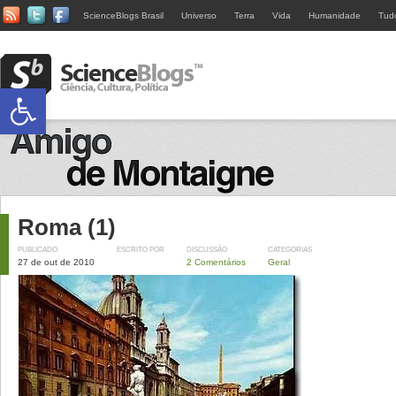
ScienceBlogs Brasil
Universo
Terra
Vida
Humanidade
Tud
Abrir a barra de ferramentas
Roma (1)
PUBLICADO
ESCRITO POR
DISCUSSÃO
CATEGORIAS
27 de out de 2010
2 Comentários
Geral