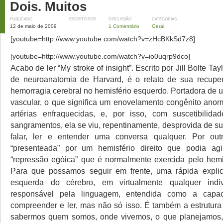
Dois. Muitos
PUBLICADO
ESCRITO POR
DISCUSSÃO
CATEGORIAS
12 de maio de 2009
1 Comentário
Geral
[youtube=http://www.youtube.com/watch?v=zHcBKkSd7z8]
[youtube=http://www.youtube.com/watch?v=io0uqrp9dco]
Acabo de ler “My stroke of insight”. Escrito por Jill Bolte Tay
de neuroanatomia de Harvard, é o relato de sua recup
hemorragia cerebral no hemisfério esquerdo. Portadora de
vascular, o que significa um enovelamento congênito anorm
artérias enfraquecidas, e, por isso, com suscetibilid
sangramentos, ela se viu, repentinamente, desprovida de s
falar, ler e entender uma conversa qualquer. Por outr
“presenteada” por um hemisfério direito que podia ag
“repressão egóica” que é normalmente exercida pelo hemi
Para que possamos seguir em frente, uma rápida expli
esquerda do cérebro, em virtualmente qualquer indi
responsável pela linguagem, entendida como a capac
compreender e ler, mas não só isso. É também a estrutura
sabermos quem somos, onde vivemos, o que planejamos,