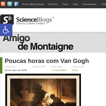
ScienceBlogs Brasil
Universo
Terra
Vida
Humanidade
Tud
Abrir a barra de ferramentas
Poucas horas com Van Gogh
PUBLICADO
ESCRITO POR
DISCUSSÃO
CATEGORIAS
29 de maio de 2009
1 Comentário
Geral