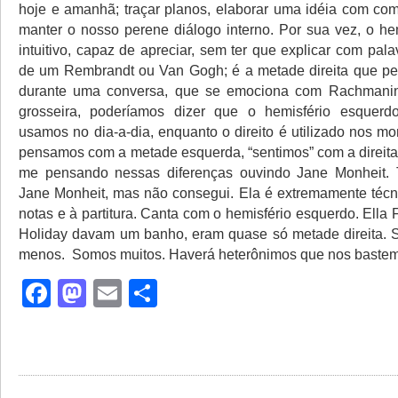
hoje e amanhã; traçar planos, elaborar uma idéia com com
manter o nosso perene diálogo interno. Por sua vez, o hem
intuitivo, capaz de apreciar, sem ter que explicar com pal
de um Rembrandt ou Van Gogh; é a metade direita que pe
durante uma conversa, que se emociona com Rachmanin
grosseira, poderíamos dizer que o hemisfério esquer
usamos no dia-a-dia, enquanto o direito é utilizado nos m
pensamos com a metade esquerda, “sentimos” com a direita.
me pensando nessas diferenças ouvindo Jane Monheit. T
Jane Monheit, mas não consegui. Ela é extremamente técni
notas e à partitura. Canta com o hemisfério esquerdo. Ella Fi
Holiday davam um banho, eram quase só metade direita. 
menos. Somos muitos. Haverá heterônimos que nos bast
Facebook
Mastodon
Email
Share