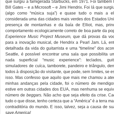
que surgiu a famigerada Starbucks, em 1971. Foi também
Bill Gates – e a Microsoft – e Jimi Hendrix. Foi lá que surg
(algo como “música suja”) e quase tudo o mais a el
considerada uma das cidades mais verdes dos Estados Uni
presença de montanhas e da baía de Elliot, mas, princ
comportamento ecologicamente correto de boa parte da popu
Experience Music Project Museum,
que dá provas da vo
para a inovação musical, de Hendrix a Pearl Jam. Lá, e
detalhada da vida do guitarrista e uma “timeline” dos aco
Seattle, é possível encontrar uma sala que possibilita 
nada superficial “music experience”: teclados, guita
simuladores de cuíca, tamborete, pandeiro e triângulo, den
todos à disposição do visitante, que pode, sem limites, se 
isso. Mas confesso que aquilo que mais me chamou a ate
minhas andanças pela cidade, foi o número de mendigos
estive em outras cidades dos EUA, mas nenhuma se equiv
número de
beggars.
Não acho que seja efeito da crise. Ca
tudo o que disse, tenho certeza que a “América” é a terra m
contraditória do mundo. E isso, talvez, seja a causa de s
save America!