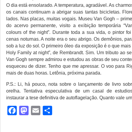
O dia está ensolarado. A temperatura, agradável. As charm
os canais continuam a abrigar suas tantas bicicletas. Flo
lados. Nas placas, muitas vogais. Museu Van Gogh – prime
do acervo permanente, visito a exibição temporária “V
colours of the night”. Durante toda a sua vida, o pintor fo
cenas noturnas. A noite era o seu abrigo. Os demônios, par
sob a luz do sol. O primeiro óleo da exposição é o que mais
Holy Family at night”, de Rembrandt. Sim. Um tributo ao seu
Van Gogh sempre admirou e estudou as obras de seu conte
esqueceu de dizer. Tenho que me apressar. O voo para R
mais de duas horas. Letônia, próxima parada.
P.S.: Li, há pouco, nota sobre o lançamento de livro sob
orelha. Tentativa especulativa de um casal de estudi
instaurar a tese definitiva de autoflagelação. Quanto vale u
Facebook
Mastodon
Email
Share