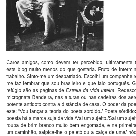
Caros amigos, como devem ter percebido, ultimamente t
este blog muito menos do que gostaria. Fruto de intermi
trabalho. Sinto-me um despatriado. Escolhi um companheir
me faz lembrar que sou brasileiro e que falo português. G
refúgio são as páginas de
Estrela da vida inteira.
Redesco
micrognata Bandeira, nas alturas ou nas cadeiras dos aer
potente antídoto contra a distância de casa. O poder da po
este: “Vou lançar a teoria do poeta sórdido./ Poeta sórdid
poesia há a marca suja da vida./Vai um sujeito./Sai um suje
roupa de brim branco muito bem engomada, e na primeira
um caminhão, salpica-lhe o paletó ou a calça de uma/ nó