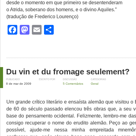
desde o momento em que primeiro se desentenderam
o Atrida, soberano dos homens, e o divino Aquiles.”
(tradução de Frederico Lourenço)
Facebook
Mastodon
Email
Share
Du vin et du fromage seulement?
PUBLICADO
ESCRITO POR
DISCUSSÃO
CATEGORIAS
8 de mar de 2009
5 Comentários
Geral
Um grande crítico literário e ensaísta alemão que visitou o
de 60 do século passado elencou três obras que, a seu ve
base do pensamento ocidental. Felizmente, lembro-me da
consigo recuperar o nome do erudito alemão. Peço ao genti
possível, ajude-me nessa minha empreitada mnemô