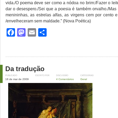
vida./O poema deve ser como a nódoa no brim:/Fazer o leitor
dar o desespero./Sei que a poesia é também orvalho./Mas e
menininhas, as estrelas alfas, as virgens cem por cento
/envelheceram sem maldade.” (Nova Poética)
Facebook
Mastodon
Email
Share
Da tradução
PUBLICADO
ESCRITO POR
DISCUSSÃO
CATEGORIAS
18 de mar de 2009
4 Comentários
Geral