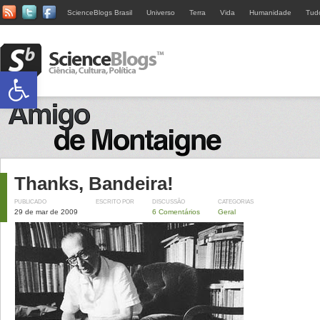
ScienceBlogs Brasil
Universo
Terra
Vida
Humanidade
Tud
Abrir a barra de ferramentas
Thanks, Bandeira!
PUBLICADO
ESCRITO POR
DISCUSSÃO
CATEGORIAS
29 de mar de 2009
6 Comentários
Geral