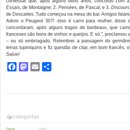
confessar que, após alguns bons anos, concordo com a s
Essais
, de Montaigne; 2.
Pensées
, de Pascal; e 3.
Discours
de Descartes. Tudo começou na mesa do bar. Amigos falando
Adoro o Peugeot 307! -Isso é carro para mulher, disse 
concordaram, após alguns tragos de bordeaux, que carro
franceses são bons de vinhos e queijos. E só.”, proclamou
– ou só embriagado. Relembrei a passagem do germânic
terras tupiniquins e fiz questão de citar, em bom francês, os
Salue!
Facebook
Mastodon
Email
Share
categorias
Geral
(284)