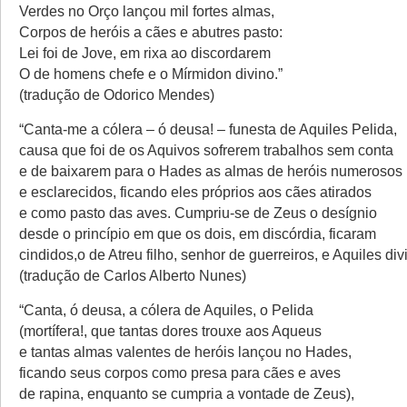
Verdes no Orço lançou mil fortes almas,
Corpos de heróis a cães e abutres pasto:
Lei foi de Jove, em rixa ao discordarem
O de homens chefe e o Mírmidon divino.”
(tradução de Odorico Mendes)
“Canta-me a cólera – ó deusa! – funesta de Aquiles Pelida,
causa que foi de os Aquivos sofrerem trabalhos sem conta
e de baixarem para o Hades as almas de heróis numerosos
e esclarecidos, ficando eles próprios aos cães atirados
e como pasto das aves. Cumpriu-se de Zeus o desígnio
desde o princípio em que os dois, em discórdia, ficaram
cindidos,o de Atreu filho, senhor de guerreiros, e Aquiles div
(tradução de Carlos Alberto Nunes)
“Canta, ó deusa, a cólera de Aquiles, o Pelida
(mortífera!, que tantas dores trouxe aos Aqueus
e tantas almas valentes de heróis lançou no Hades,
ficando seus corpos como presa para cães e aves
de rapina, enquanto se cumpria a vontade de Zeus),