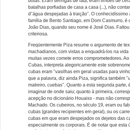
botas. Eram seringas de lata; eram limões de ce
batalhas porfiadas de casa a casa (...), não cont
d"água despejadas à traição". O conhecidíssimo
família de Bento Santiago, em Dom Casmurro, é
João Dias, quando seu nome é José Dias. Faltou
criteriosa.
Freqüentemente Piza resume o argumento de tex
machadianos, com vistas a enquadrá-los na vida e
muitas vezes comete erros comprometedores. Ao 
Cubas, interpreta alegoricamente este sobrenom
cubas eram "vasilhas em geral usadas para vinho
que a palavra, diz ainda Piza, significa também "
matreiro, cuebas". Quanto a esta segunda parte, 
imaginar de onde saiu; quanto à primeira, corres
acepção no dicionário Houaiss - mas não corres
Machado. Os cubeiros, no século 19, eram ou fab
cubas (grandes recipientes em geral), ou os carr
cubas em que eram despejados os dejetos das c
especialmente os corporais. É de notar que esta 