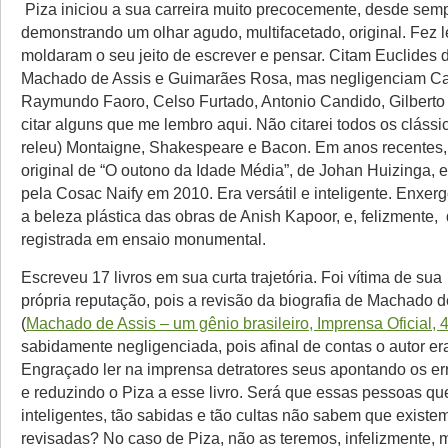
Piza iniciou a sua carreira muito precocemente, desde sem
demonstrando um olhar agudo, multifacetado, original. Fez l
moldaram o seu jeito de escrever e pensar. Citam Euclides
Machado de Assis e Guimarães Rosa, mas negligenciam Cai
Raymundo Faoro, Celso Furtado, Antonio Candido, Gilberto 
citar alguns que me lembro aqui. Não citarei todos os clássi
releu) Montaigne, Shakespeare e Bacon. Em anos recentes, fe
original de “O outono da Idade Média”, de Johan Huizinga, 
pela Cosac Naify em 2010. Era versátil e inteligente. Enxe
a beleza plástica das obras de Anish Kapoor, e, felizmente,
registrada em ensaio monumental.
Escreveu 17 livros em sua curta trajetória. Foi vítima de sua
própria reputação, pois a revisão da biografia de Machado d
(
Machado de Assis – um gênio brasileiro, Imprensa Oficial, 
sabidamente negligenciada, pois afinal de contas o autor era
Engraçado ler na imprensa detratores seus apontando os err
e reduzindo o Piza a esse livro. Será que essas pessoas qu
inteligentes, tão sabidas e tão cultas não sabem que existe
revisadas? No caso de Piza, não as teremos, infelizmente, 