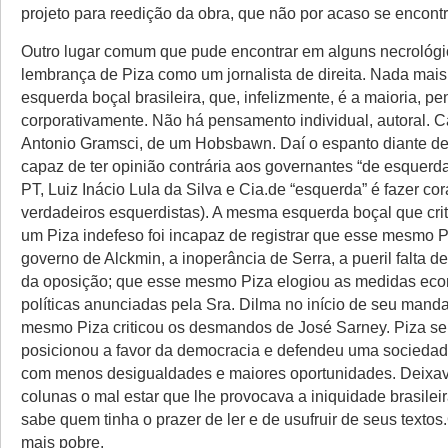
projeto para reedição da obra, que não por acaso se encont
Outro lugar comum que pude encontrar em alguns necrológio
lembrança de Piza como um jornalista de direita. Nada mais r
esquerda boçal brasileira, que, infelizmente, é a maioria, pe
corporativamente. Não há pensamento individual, autoral.
Antonio Gramsci, de um Hobsbawn. Daí o espanto diante de 
capaz de ter opinião contrária aos governantes “de esquerd
PT, Luiz Inácio Lula da Silva e Cia.de “esquerda” é fazer cor
verdadeiros esquerdistas). A mesma esquerda boçal que crit
um Piza indefeso foi incapaz de registrar que esse mesmo Pi
governo de Alckmin, a inoperância de Serra, a pueril falta 
da oposição; que esse mesmo Piza elogiou as medidas ec
políticas anunciadas pela Sra. Dilma no início de seu mand
mesmo Piza criticou os desmandos de José Sarney. Piza s
posicionou a favor da democracia e defendeu uma sociedade
com menos desigualdades e maiores oportunidades. Deixav
colunas o mal estar que lhe provocava a iniquidade brasilei
sabe quem tinha o prazer de ler e de usufruir de seus texto
mais pobre.