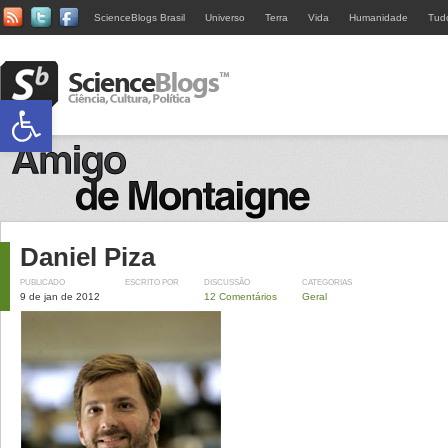
ScienceBlogs Brasil
Universo
Terra
Vida
Humanidade
Tud
Abrir a barra de ferramentas
Daniel Piza
PUBLICADO
ESCRITO POR
DISCUSSÃO
CATEGORIAS
9 de jan de 2012
12 Comentários
Geral