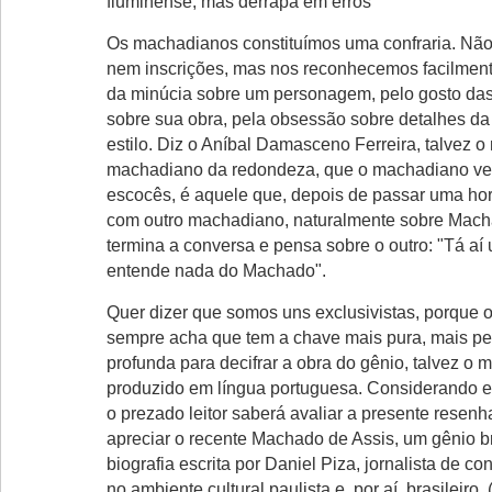
fluminense, mas derrapa em erros
Os machadianos constituímos uma confraria. Não
nem inscrições, mas nos reconhecemos facilment
da minúcia sobre um personagem, pelo gosto das
sobre sua obra, pela obsessão sobre detalhes da
estilo. Diz o Aníbal Damasceno Ferreira, talvez o
machadiano da redondeza, que o machadiano ver
escocês, é aquele que, depois de passar uma ho
com outro machadiano, naturalmente sobre Mach
termina a conversa e pensa sobre o outro: "Tá aí
entende nada do Machado".
Quer dizer que somos uns exclusivistas, porque
sempre acha que tem a chave mais pura, mais per
profunda para decifrar a obra do gênio, talvez o m
produzido em língua portuguesa. Considerando 
o prezado leitor saberá avaliar a presente resenh
apreciar o recente Machado de Assis, um gênio br
biografia escrita por Daniel Piza, jornalista de c
no ambiente cultural paulista e, por aí, brasileiro