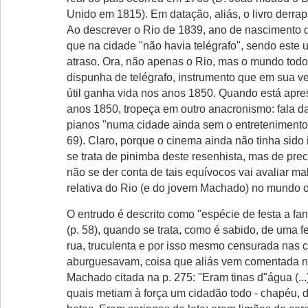
Unido em 1815). Em datação, aliás, o livro derrap
Ao descrever o Rio de 1839, ano de nascimento 
que na cidade "não havia telégrafo", sendo este 
atraso. Ora, não apenas o Rio, mas o mundo tod
dispunha de telégrafo, instrumento que em sua v
útil ganha vida nos anos 1850. Quando está apr
anos 1850, tropeça em outro anacronismo: fala 
pianos "numa cidade ainda sem o entretenimento
69). Claro, porque o cinema ainda não tinha sido
se trata de pinimba deste resenhista, mas de preci
não se der conta de tais equívocos vai avaliar ma
relativa do Rio (e do jovem Machado) no mundo o
O entrudo é descrito como "espécie de festa a fa
(p. 58), quando se trata, como é sabido, de uma f
rua, truculenta e por isso mesmo censurada nas 
aburguesavam, coisa que aliás vem comentada n
Machado citada na p. 275: "Eram tinas d"água (...
quais metiam à força um cidadão todo - chapéu, 