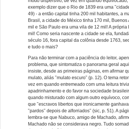
modo dispersivo, de vez em quando equivocado,
exemplo dizer que o Rio de 1839 era uma "cidade
49) - a então capital tinha 200 mil habitantes, a m
Brasil, a cidade do México tinha 170 mil, Buenos
mil e São Paulo era uma vila de 12 mil! A própria
mil! Como seria nascente a cidade se ela, fund
século 16, fora capital da colônia desde 1763, se
e tudo o mais?
Para não terminar com a paciência do leitor, ap
problema, que sintomatiza o panorama geral aqui
insiste, desde as primeiras páginas, em afirmar
mulato, aliás "mulato escuro" (p. 12). O tema retor
vez em quando entremeado com uma leitura trivia
apadrinhamento e do favor na sociedade brasilei
quando misturado com algum outro equívoco, co
que "escravos libertos que ironicamente ganhav
"pardos" depois de alforriados" (sic, p. 51). A pág
lembra-se que Nabuco, amigo de Machado, afirmo
Machado não se considerava negro. Tudo somado