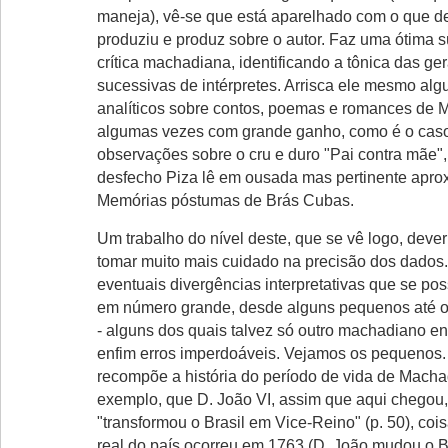
maneja), vê-se que está aparelhado com o que d
produziu e produz sobre o autor. Faz uma ótima s
crítica machadiana, identificando a tônica das ge
sucessivas de intérpretes. Arrisca ele mesmo alg
analíticos sobre contos, poemas e romances de 
algumas vezes com grande ganho, como é o cas
observações sobre o cru e duro "Pai contra mãe",
desfecho Piza lê em ousada mas pertinente apr
Memórias póstumas de Brás Cubas.
Um trabalho do nível deste, que se vê logo, dever
tomar muito mais cuidado na precisão dos dados
eventuais divergências interpretativas que se poss
em número grande, desde alguns pequenos até ou
- alguns dos quais talvez só outro machadiano e
enfim erros imperdoáveis. Vejamos os pequenos
recompõe a história do período de vida de Machad
exemplo, que D. João VI, assim que aqui chegou
"transformou o Brasil em Vice-Reino" (p. 50), cois
real do país ocorreu em 1763 (D. João mudou o B