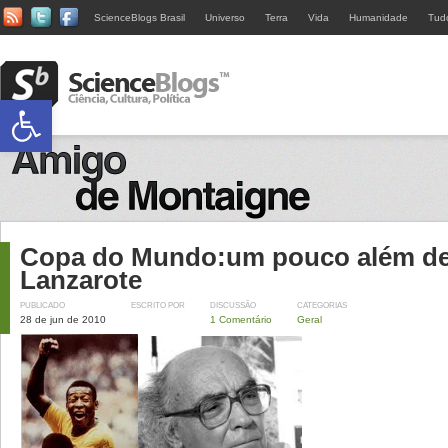
ScienceBlogs Brasil
Universo
Terra
Vida
Humanidade
Tud
Abrir a barra de ferramentas
Copa do Mundo:um pouco além d
Lanzarote
PUBLICADO
ESCRITO POR
DISCUSSÃO
CATEGORIAS
28 de jun de 2010
1 Comentário
Geral