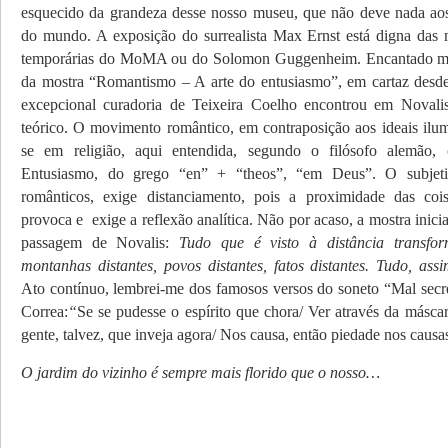
esquecido da grandeza desse nosso museu, que não deve nada ao
do mundo. A exposição do surrealista Max Ernst está digna das 
temporárias do MoMA ou do Solomon Guggenheim. Encantado me
da mostra “Romantismo – A arte do entusiasmo”, em cartaz desde
excepcional curadoria de Teixeira Coelho encontrou em Novali
teórico. O movimento romântico, em contraposição aos ideais ilumi
se em religião, aqui entendida, segundo o filósofo alemão,
Entusiasmo, do grego “en” + “theos”, “em Deus”. O subjeti
românticos, exige distanciamento, pois a proximidade das coi
provoca e exige a reflexão analítica. Não por acaso, a mostra inici
passagem de Novalis:
Tudo que é visto à distância transfo
montanhas distantes, povos distantes, fatos distantes. Tudo, assi
Ato contínuo, lembrei-me dos famosos versos do soneto “Mal sec
Correa:
“
Se se pudesse o espírito que chora/ Ver através da másca
gente, talvez, que inveja agora/ Nos causa, então piedade nos causa
O jardim do vizinho é sempre mais florido que o nosso…