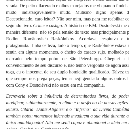
virada. De peito dilacerado e olhos marejados me vi quando findei a 
mudo, indisfarçavelmente mudo. Mutismo digno apenas d
Decepcionado, caro leitor? Não por mim, mas para me reabilitar 
segundo livro:
Crime e castigo.
A história de F.M. Dostoiévski me
maneira diferente, não só pela tensão do texto mas principalmente 
Rodion Românovitch Raskólnikov. Acordava, respirava e 
protagonista. Tinha certeza, todo o tempo, que Raskólnilov estava
sentir, em alguns momentos, o cheiro do casaco sujo, molhado 
marcado pelo tempo pobre de São Petersburgo. Cheguei a 
convencimento de seu discurso e, não tenho vergonha de agora assi
toga, eu o inocentei de seu duplo homicídio qualificado. Talvez t
que sempre nos prega peças, tenha negligenciado alguns outros l
com Cony e Dostoiévski não estou em má companhia.
Escreveria sobre a influência de determinados livros, do pode
modificar, subliminarmente, o clima e o desfecho de nossas ações 
leitura. Citaria Dante Alighieri e o “Inferno” da Divina Comédi
também notou momentos infernais invadirem a sua vida durante a l
único amaldiçoado? Não me senti capaz e abandonei a ideia em 