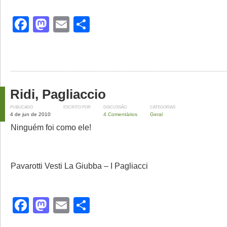
Facebook
Mastodon
Email
Share
Ridi, Pagliaccio
PUBLICADO
ESCRITO POR
DISCUSSÃO
CATEGORIAS
4 de jun de 2010
4 Comentários
Geral
Ninguém foi como ele!
Pavarotti Vesti La Giubba – I Pagliacci
Facebook
Mastodon
Email
Share