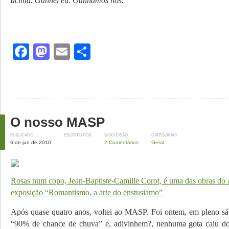
acima. Ganhei eu. Ganhamos nós.
Facebook
Mastodon
Email
Share
O nosso MASP
PUBLICADO
ESCRITO POR
DISCUSSÃO
CATEGORIAS
6 de jun de 2010
2 Comentários
Geral
Rosas num copo, Jean-Baptiste-Camille Corot, é uma das obras d
exposição “Romantismo, a arte do enstusiamo”
Após quase quatro anos, voltei ao MASP. Foi ontem, em pleno s
“90% de chance de chuva” e, adivinhem?, nenhuma gota caiu do