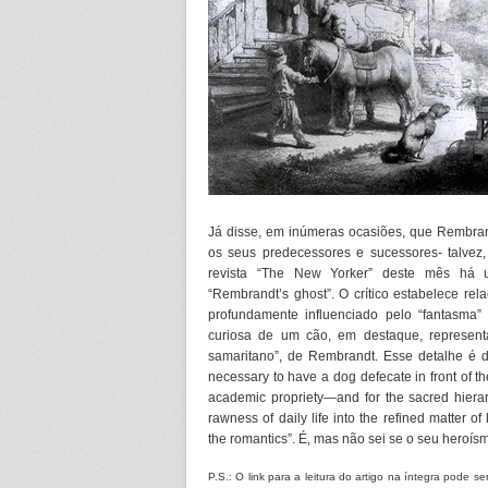
Já disse, em inúmeras ocasiões, que Rembra
os seus predecessores e sucessores- talve
revista “The New Yorker” deste mês há um
“Rembrandt’s ghost”. O crítico estabelece re
profundamente influenciado pelo “fantasma
curiosa de um cão, em destaque, represen
samaritano”, de Rembrandt. Esse detalhe é d
necessary to have a dog defecate in front of t
academic propriety—and for the sacred hierarc
rawness of daily life into the refined matter
the romantics”. É, mas não sei se o seu heroís
P.S.: O link para a leitura do artigo na íntegra pode 