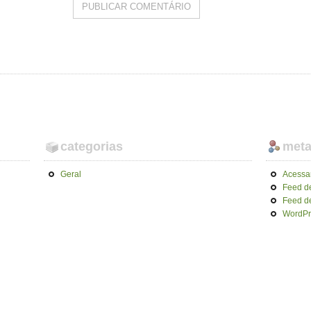
categorias
met
Geral
Acessa
Feed d
Feed d
WordPr