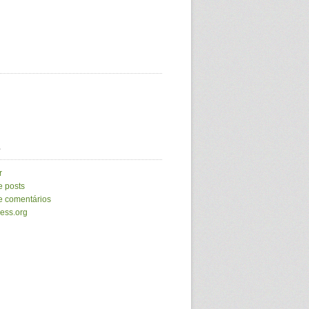
a
r
e posts
e comentários
ess.org