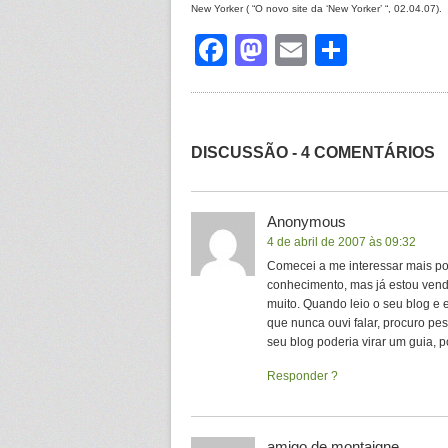
New Yorker ( “O novo site da ‘New Yorker’ “, 02.04.07).
Facebook
Mastodon
Email
Share
DISCUSSÃO - 4 COMENTÁRIOS
Anonymous
4 de abril de 2007 às 09:32
Comecei a me interessar mais po
conhecimento, mas já estou ven
muito. Quando leio o seu blog e 
que nunca ouvi falar, procuro pe
seu blog poderia virar um guia, 
Responder
amigo de montaigne