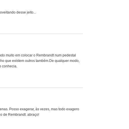
veitando desse jeito...
ndo muito em colocar o Rembrandt num pedestal
acho que existem outros também.De qualquer modo,
o conhecia.
penas. Posso exagerar, às vezes, mas todo exagero
do de Rembrandt. abraço!