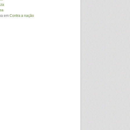
iza
ea
na
em
Contra a nação