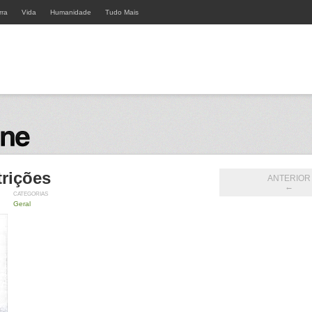
rra
Vida
Humanidade
Tudo Mais
rições
ANTERIOR
←
CATEGORIAS
Geral