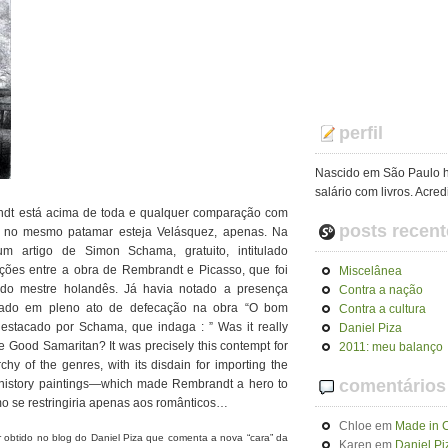
perfil
Nascido em São Paulo h
salário com livros. Acred
ndt está acima de toda e qualquer comparação com
posts recent
z, no mesmo patamar esteja Velásquez, apenas. Na
 artigo de Simon Schama, gratuito, intitulado
lações entre a obra de Rembrandt e Picasso, que foi
Miscelânea
” do mestre holandês. Já havia notado a presença
Contra a nação
tado em pleno ato de defecação na obra “O bom
Contra a cultura
estacado por Schama, que indaga : ” Was it really
Daniel Piza
he Good Samaritan? It was precisely this contempt for
2011: meu balanço
hy of the genres, with its disdain for importing the
comentários
 of history paintings—which made Rembrandt a hero to
mo se restringiria apenas aos românticos…
Chloe
em
Made in 
ser obtido no blog do Daniel Piza que comenta a nova “cara” da
Karen
em
Daniel Pi