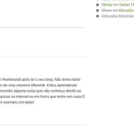
Stinely
em
Daniel P
Sibele
em
Miscelân
Aldousina Marxinia
r Rembrandt após ler o seu blog. Não tenho tanto
do de uma maneira diferente. Estou aprendendo
encontro alguma coisa que não conheço direito ou
squisar na internet ou em livros que tenho em casa.O
por exemplo.Um beijo!