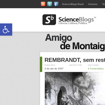
ScienceBlogs Brasil
Universo
Te
Abrir a barra de ferramentas
REMBRANDT, sem rest
PUBLICADO
ESCRITO POR
DISCUSSÃO
3 de abr de 2007
4 Comentários