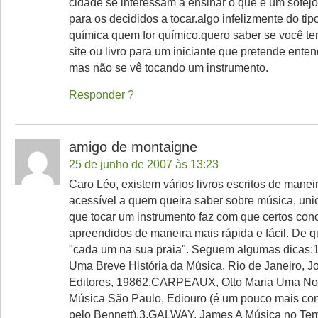
cidade se interessam a ensinar o que é um sofejo
para os decididos a tocar.algo infelizmente do tip
química quem for químico.quero saber se você t
site ou livro para um iniciante que pretende enten
mas não se vê tocando um instrumento.
Responder
amigo de montaigne
25 de junho de 2007 às 13:23
Caro Léo, existem vários livros escritos de manei
acessível a quem queira saber sobre música, uni
que tocar um instrumento faz com que certos con
apreendidos de maneira mais rápida e fácil. De 
"cada um na sua praia". Seguem algumas dicas
Uma Breve História da Música. Rio de Janeiro, J
Editores, 19862.CARPEAUX, Otto Maria Uma Nov
Música São Paulo, Ediouro (é um pouco mais c
pelo Bennett).3.GALWAY, James A Música no T