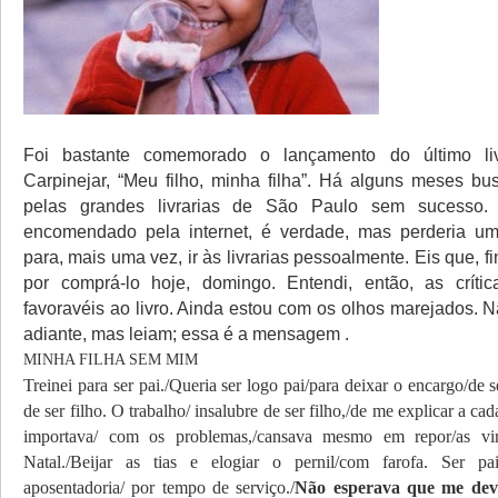
Foi bastante comemorado o lançamento do último liv
Carpinejar, “Meu filho, minha filha”. Há alguns meses bus
pelas grandes livrarias de São Paulo sem sucesso. 
encomendado pela internet, é verdade, mas perderia u
para, mais uma vez, ir às livrarias pessoalmente. Eis que, f
por comprá-lo hoje, domingo. Entendi, então, as críti
favoravéis ao livro. Ainda estou com os olhos marejados. N
adiante, mas leiam; essa é a mensagem .
MINHA FILHA SEM MIM
Treinei para ser pai./
Queria ser logo pai/
para deixar o encargo/
de s
de ser filho. O trabalho/
insalubre de ser filho,/
de me explicar a cad
importava/
com os problemas,/
cansava mesmo em repor/
as vi
Natal./
Beijar as tias e elogiar o pernil/
com farofa. Ser pai
aposentadoria/
por tempo de serviço./
Não esperava que me devo