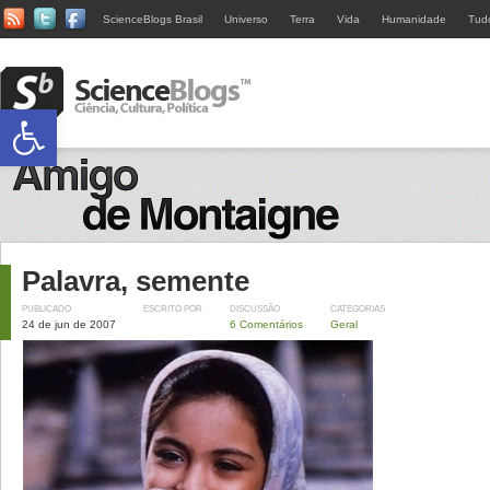
ScienceBlogs Brasil
Universo
Terra
Vida
Humanidade
Tud
Abrir a barra de ferramentas
Palavra, semente
PUBLICADO
ESCRITO POR
DISCUSSÃO
CATEGORIAS
24 de jun de 2007
6 Comentários
Geral