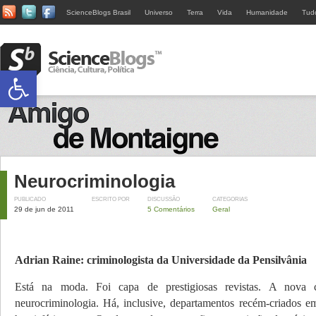
ScienceBlogs Brasil
Universo
Terra
Vida
Humanidade
Tud
Abrir a barra de ferramentas
Neurocriminologia
PUBLICADO
ESCRITO POR
DISCUSSÃO
CATEGORIAS
29 de jun de 2011
5 Comentários
Geral
Adrian Raine: criminologista da Universidade da Pensilvânia
Está na moda. Foi capa de prestigiosas revistas. A nova 
neurocriminologia. Há, inclusive, departamentos recém-criados e