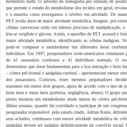
hemisfério norte. O advento da tomografia por emissão de pósit
que permite o estudo do metabolismo dos tecidos em geral, revolu
e a maneira como enxergamos o cérebro em atividade. De maneir
PET avalia áreas de maior atividade metabólica. Imagine, por exem
células cancerosas estão em intenso processo de multiplicação, o 
leia-se oxigênio e glicose. Assim, o aparelho de PET acusará e foto
maior atividade metabólica, identificando as células malignas. N
pode-se comparar o metabolismo das diferentes áreas cerebrai
indivíduos. Em 1997, pesquisadores norte-americanos estudaram
de 41 assassinos confessos e 41 indivíduos normais. O res
demonstrou que áreas fundamentais para a boa interação e bom fu
– córtex pré-frontal e amígdala cerebral – apresentavam menor me
dos asssassinos. Curiosos, esses mesmos pequisadores divi
asassinos em outros dois grupos, agora de acordo com o tipo de p
bons lares e maus lares (pobreza, negligência, abuso). O grupo pr
piores mostrou um metabolismo ainda menor do córtex pré-front
última semana, quando fui convidado a participar de um congresso
pesquisador responsável pelo estudo citado, Adrian Raine, defend
seus achados, criminosos com menor atividade metabólica do córte
amígdala devem ser isolados definitivamente do convívio social.