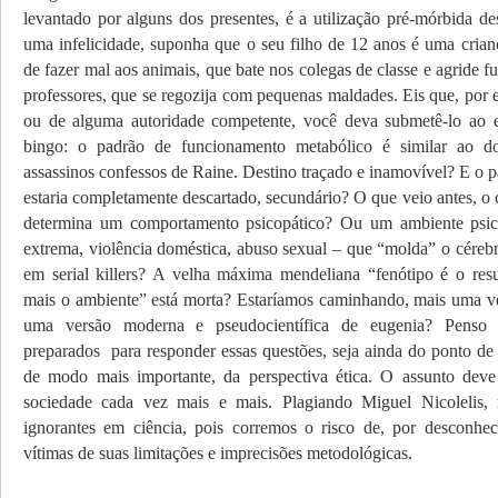
levantado por alguns dos presentes, é a utilização pré-mórbida de
uma infelicidade, suponha que o seu filho de 12 anos é uma crianç
de fazer mal aos animais, que bate nos colegas de classe e agride f
professores, que se regozija com pequenas maldades. Eis que, por 
ou de alguma autoridade competente, você deva submetê-lo a
bingo: o padrão de funcionamento metabólico é similar ao do
assassinos confessos de Raine. Destino traçado e inamovível? E o 
estaria completamente descartado, secundário? O que veio antes, o
determina um comportamento psicopático? Ou um ambiente psic
extrema, violência doméstica, abuso sexual – que “molda” o cérebr
em serial killers? A velha máxima mendeliana “fenótipo é o res
mais o ambiente” está morta? Estaríamos caminhando, mais uma vez
uma versão moderna e pseudocientífica de eugenia? Penso
preparados para responder essas questões, seja ainda do ponto de v
de modo mais importante, da perspectiva ética. O assunto deve
sociedade cada vez mais e mais. Plagiando Miguel Nicolelis
ignorantes em ciência, pois corremos o risco de, por desconhec
vítimas de suas limitações e imprecisões metodológicas