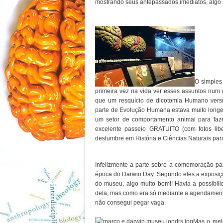
mostrando seus antepassados imediatos, algo m
O simples 
primeira vez na vida ver esses assuntos num m
que um resquício de dicotomia Humano vers
parte de Evolução Humana estava muito longe
um setor de comportamento animal para faz
excelente passeio GRATUITO (com fotos li
deslumbre em História e Ciências Naturais para
Infelizmente a parte sobre a comemoração p
época do Darwin Day. Segundo eles a exposiçã
do museu, algo muito bom!! Havia a possibi
dela, mas como era só mediante a agendamento 
não consegui
pegar vaga.
Mas o melh