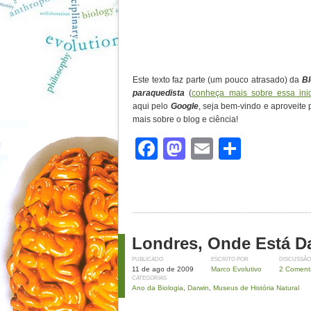
Este texto faz parte (um pouco atrasado) da
Bl
paraquedista
(
conheça mais sobre essa inic
aqui pelo
Google
, seja bem-vindo e aproveite
mais sobre o blog e ciência
!
Facebook
Mastodon
Email
Share
Londres, Onde Está D
PUBLICADO
ESCRITO POR
DISCUSSÃO
11 de ago de 2009
Marco Evolutivo
2 Coment
CATEGORIAS
Ano da Biologia
,
Darwin
,
Museus de História Natural