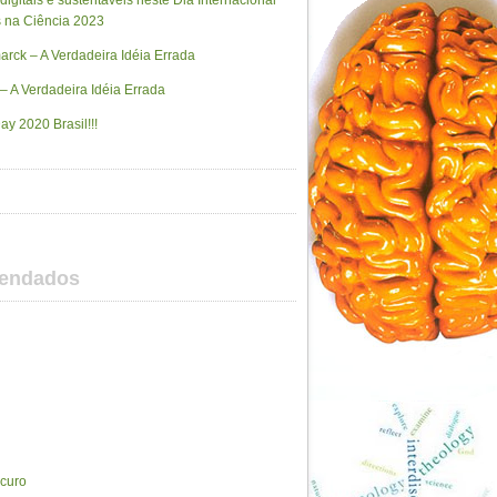
 digitais e sustentáveis neste Dia Internacional
 na Ciência 2023
rck – A Verdadeira Idéia Errada
– A Verdadeira Idéia Errada
ay 2020 Brasil!!!
mendados
scuro