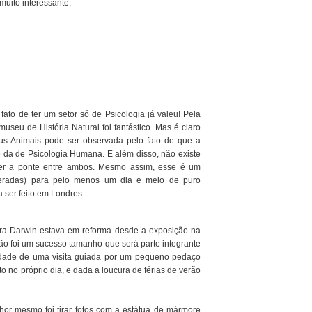
uito interessante.
fato de ter um setor só de Psicologia já valeu! Pela
useu de História Natural foi fantástico. Mas é claro
us Animais pode ser observada pelo fato de que a
 da de Psicologia Humana. E além disso, não existe
er a ponte entre ambos. Mesmo assim, esse é um
beradas) para pelo menos um dia e meio de puro
 ser feito em Londres.
ara Darwin estava em reforma desde a exposição na
o foi um sucesso tamanho que será parte integrante
lidade de uma visita guiada por um pequeno pedaço
no próprio dia, e dada a loucura de férias de verão
or mesmo foi tirar fotos com a estátua de mármore