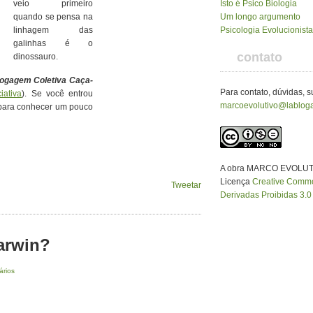
veio primeiro
Isto é Psico Biologia
quando se pensa na
Um longo argumento
linhagem das
Psicologia Evolucionista
galinhas é o
contato
dinossauro.
ogagem Coletiva Caça-
Para contato, dúvidas, 
iativa
). Se você entrou
marcoevolutivo@labloga
 para conhecer um pouco
A obra MARCO EVOLUT
Licença
Creative Common
Tweetar
Derivadas Proibidas 3.0 
arwin?
ários