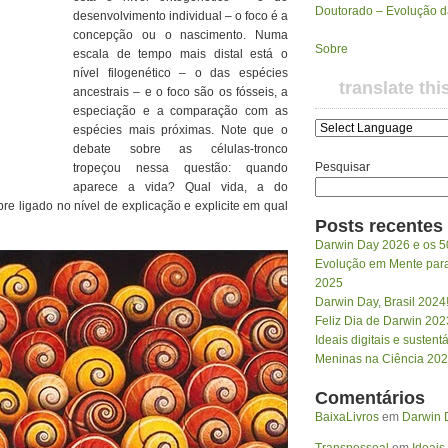
Doutorado – Evolução 
desenvolvimento individual – o foco é a
concepção ou o nascimento. Numa
Sobre
escala de tempo mais distal está o
nível filogenético – o das espécies
translate thi
ancestrais – e o foco são os fósseis, a
especiação e a comparação com as
espécies mais próximas. Note que o
debate sobre as células-tronco
Pesquisar
tropeçou nessa questão: quando
aparece a vida? Qual vida, a do
re ligado no nível de explicação e explicite em qual
Posts recentes
Darwin Day 2026 e os 5
Evolução em Mente para 
2025
Darwin Day, Brasil 2024
Feliz Dia de Darwin 202
Ideais digitais e susten
Meninas na Ciência 20
Comentários
BaixaLivros
em
Darwin D