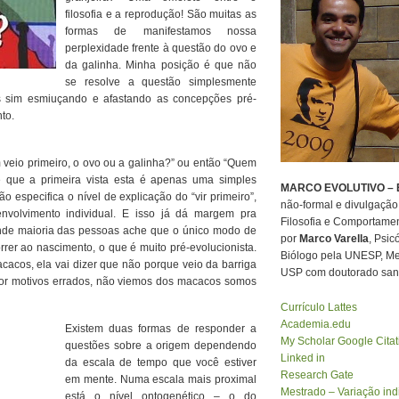
filosofia e a reprodução! São muitas as
formas de manifestamos nossa
perplexidade frente à questão do ovo e
da galinha. Minha posição é que não
se resolve a questão simplesmente
 sim esmiuçando e afastando as concepções pré-
to.
 veio primeiro, o ovo ou a galinha?” ou então “Quem
e que a primeira vista esta é apenas uma simples
MARCO EVOLUTIVO – E
 especifica o nível de explicação do “vir primeiro”,
não-formal e divulgação 
volvimento individual. E isso já dá margem pra
Filosofia e Comportamen
ande maioria das pessoas ache que o único modo de
por
Marco Varella
, Psic
rer ao nascimento, o que é muito pré-evolucionista.
Biólogo pela UNESP, Mes
acos, ela vai dizer que não porque veio da barriga
USP com doutorado sand
 por motivos errados, não viemos dos macacos somos
Currículo Lattes
Academia.edu
Existem duas formas de responder a
My Scholar Google Citat
questões sobre a origem dependendo
Linked in
da escala de tempo que você estiver
Research Gate
em mente. Numa escala mais proximal
Mestrado – Variação indi
está o nível ontogenético – o do