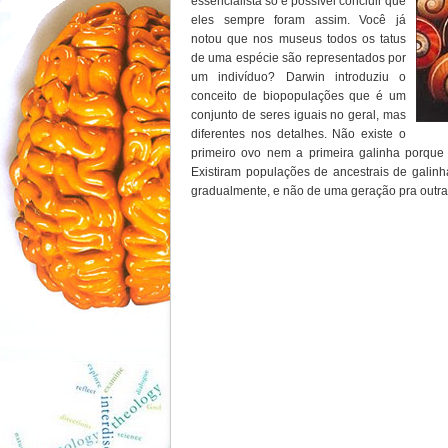
essencialista só é possível concluir que
eles sempre foram assim. Você já
notou que nos museus todos os tatus
de uma espécie são representados por
um indivíduo? Darwin introduziu o
conceito de biopopulações que é um
conjunto de seres iguais no geral, mas
diferentes nos detalhes. Não existe o
primeiro ovo nem a primeira galinha porque 
Existiram populações de ancestrais de gali
gradualmente, e não de uma geração pra outr