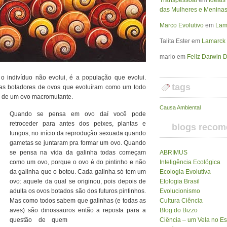
Transpessoal
em
Ideais
das Mulheres e Meninas
Marco Evolutivo
em
Lama
Talita Ester
em
Lamarck 
mario
em
Feliz Darwin D
o indivíduo não evolui, é a população que evolui.
tags
nhas botadores de ovos que evoluíram como um todo
a de um ovo macromutante.
Causa Ambiental
Quando se pensa em ovo daí você pode
retroceder para antes dos peixes, plantas e
blogs reco
fungos, no início da reprodução sexuada quando
gametas se juntaram pra formar um ovo. Quando
se pensa na vida da galinha todas começam
ABRIMUS
como um ovo, porque o ovo é do pintinho e não
Inteligência Ecológica
da galinha que o botou. Cada galinha só tem um
Ecologia Evolutiva
ovo: aquele da qual se originou, pois depois de
Etologia Brasil
adulta os ovos botados são dos futuros pintinhos.
Evolucionismo
Mas como todos sabem que galinhas (e todas as
Cultura Ciência
aves) são dinossauros então a reposta
para a
Blog do Bizzo
questão de quem
Ciência – um Vela no E