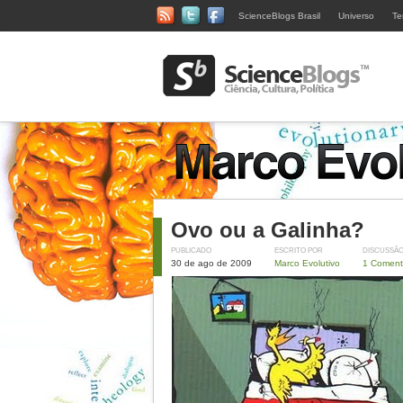
ScienceBlogs Brasil
Universo
Te
Ovo ou a Galinha?
PUBLICADO
ESCRITO POR
DISCUSSÃ
30 de ago de 2009
Marco Evolutivo
1 Coment