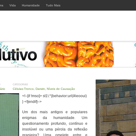
rra
Vida
Humanidade
Tudo Mais
O
CATEGORIAS
ário
Células-Tronco
,
Darwin
,
Níveis de Causação
<!–[if !mso]> st1\:*{behavior:url(#ieooui)
} <![endif]–>
Um dos mais antigos e populares
enigmas da humanidade. Um
questionamento profundo, contínuo e
insolúvel ou uma pérola da reflexão
granjeira? Uma omelete entre e