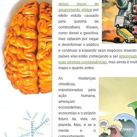
sérios riscos do
aquecimento global
por
efeito estufa causado
pela queima de
combustíveis fósseis,
como diesel e gasolina,
mas optaram por negar
e desinformar o público
e continuar a expandir seus negócios visando 
países elas estão começando a ser
responsabi
suas severas consequências
, mas ainda é muit
mapa o quanto antes.
As mudanças
climáticas,
impulsionadas pela
ação humana,
ameaçam
ecossistemas,
economias e o próprio
futuro da vida no
planeta. Mas, e se a
mente e o
comportamento