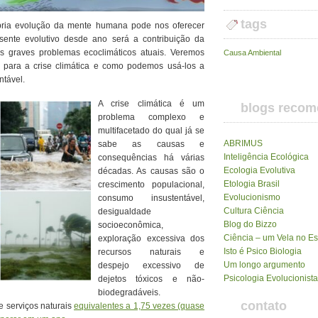
tags
ria evolução da mente humana pode nos oferecer
sente evolutivo desde ano será a contribuição da
os graves problemas ecoclimáticos atuais. Veremos
Causa Ambiental
m para a crise climática e como podemos usá-los a
ntável.
A crise climática é um
blogs reco
problema complexo e
multifacetado do qual já se
ABRIMUS
sabe as causas e
Inteligência Ecológica
consequências há várias
Ecologia Evolutiva
décadas. As causas são o
Etologia Brasil
crescimento populacional,
Evolucionismo
consumo insustentável,
Cultura Ciência
desigualdade
Blog do Bizzo
socioeconômica,
Ciência – um Vela no E
exploração excessiva dos
Isto é Psico Biologia
recursos naturais e
Um longo argumento
despejo excessivo de
Psicologia Evolucionista
dejetos tóxicos e não-
biodegradáveis.
contato
 serviços naturais
equivalentes a 1,75 vezes (quase