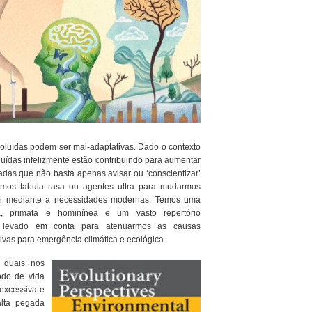
evoluídas podem ser mal-adaptativas. Dado o contexto
uídas infelizmente estão contribuindo para aumentar
das que não basta apenas avisar ou ‘conscientizar’
omos tabula rasa ou agentes ultra para mudarmos
l mediante a necessidades modernas. Temos uma
a, primata e hominínea e um vasto repertório
r levado em conta para atenuarmos as causas
vas para emergência climática e ecológica.
 quais nos
odo de vida
excessiva e
lta pegada