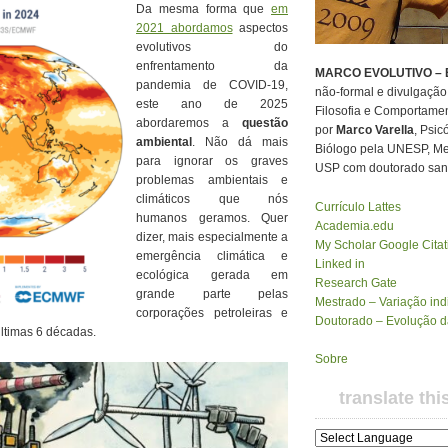
Da mesma forma que
em
2021 abordamos
aspectos
evolutivos do
enfrentamento da
MARCO EVOLUTIVO – E
pandemia de COVID-19,
não-formal e divulgação 
este ano de 2025
Filosofia e Comportamen
abordaremos a
questão
por
Marco Varella
, Psic
ambiental
. Não dá mais
Biólogo pela UNESP, Mes
para ignorar os graves
USP com doutorado sand
problemas ambientais e
climáticos que nós
Currículo Lattes
humanos geramos. Quer
Academia.edu
dizer, mais especialmente a
My Scholar Google Citat
emergência climática e
Linked in
ecológica gerada em
Research Gate
grande parte pelas
Mestrado – Variação indi
corporações petroleiras e
Doutorado – Evolução 
últimas 6 décadas.
Sobre
translate thi