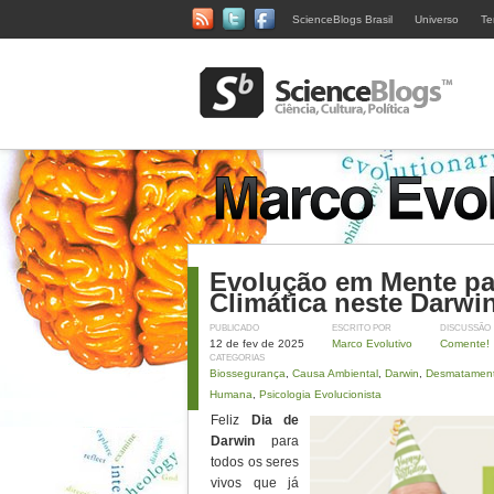
ScienceBlogs Brasil
Universo
Te
Evolução em Mente par
Climática neste Darwi
PUBLICADO
ESCRITO POR
DISCUSSÃO
12 de fev de 2025
Marco Evolutivo
Comente!
CATEGORIAS
Biossegurança
,
Causa Ambiental
,
Darwin
,
Desmatamen
Humana
,
Psicologia Evolucionista
Feliz
Dia de
Darwin
para
todos os seres
vivos que já