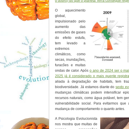
o dobro) do que o planeta Terra consegue reg
O aquecimento
global,
impulsionado pelo
aumento das
emissões de gases
do efeito estufa,
tem levado a
extremos
climáticos, como
secas, inundações,
furacões e muitas
ondas de calor. Após
o ano de 2024 ser o mais
2025 já é considerado o mais quente registr
aliada à degradação de habitats, tem tr
biodiversidade. Já estamos diante do
sexto e
mudanças climáticas podem intensificar ep
recursos naturais, como água potável, tem g
vulnerabilidade social. Para evitarmos qu
mudança de comportamento o quanto antes.
A Psicologia Evolucionista
nos mostra que muitas de