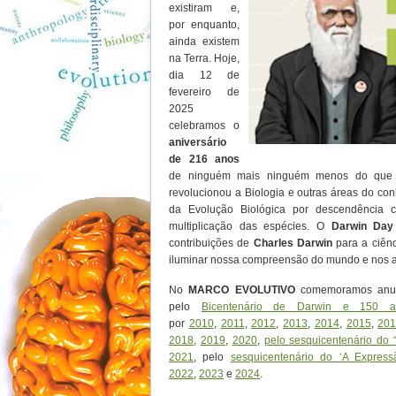
existiram e,
por enquanto,
ainda existem
na Terra. Hoje,
dia 12 de
fevereiro de
2025
celebramos o
aniversário
de 216 anos
de ninguém mais ninguém menos do qu
revolucionou a Biologia e outras áreas do co
da Evolução Biológica por descendência c
multiplicação das espécies. O
Darwin Day
contribuições de
Charles Darwin
para a ciênc
iluminar nossa compreensão do mundo e nos aj
No
MARCO EVOLUTIVO
comemoramos anu
pelo
Bicentenário de Darwin e 150 
por
2010
,
2011
,
2012
,
2013
,
2014
,
2015
,
20
2018
,
2019
,
2020
,
pelo sesquicentenário d
2021
, pelo
sesquicentenário do ‘A Expr
2022
,
2023
e
2024
.