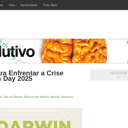
rra
Vida
Humanidade
Tudo Mais
a Enfrentar a Crise
ANTERIOR
n Day 2025
←
to
,
Dia de Darwin
,
Museus de História Natural
,
Natureza