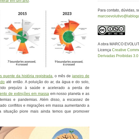
enerar em um ano
.
Para contato, dúvidas, 
marcoevolutivo@labloga
A obra MARCO EVOLUT
Licença
Creative Common
Derivadas Proibidas 3.0 
 quente da história registrada
, o mês de
janeiro de
ado
até então. A poluição do ar, da água e do solo,
azido prejuízo à saúde e acelerado a perda de
vento de extinções em massa
em nosso planeta e as
idemias e pandemias. Além disso, a escassez de
erado conflitos e migrações em massa aumentando a
e a situação piore mais ainda temos que promover