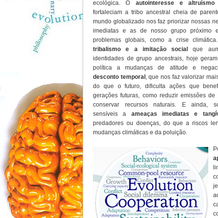
ecológica. O
autointeresse e altruísmo 
fortaleciam a tribo ancestral cheia de paren
mundo globalizado nos faz priorizar nossas n
imediatas e as de nosso grupo próximo e
problemas globais, como a crise climátic
tribalismo e a imitação social
que aum
identidades de grupo ancestrais, hoje geram 
política a mudanças de atitude e negac
desconto temporal
, que nos faz valorizar mai
do que o futuro, dificulta ações que benef
gerações futuras, como reduzir emissões de
conservar recursos naturais. E ainda, 
sensíveis a
ameaças imediatas e tangí
predadores ou doenças, do que a riscos lent
mudanças climáticas e da poluição.
P
a
l
c
j
a
c
c