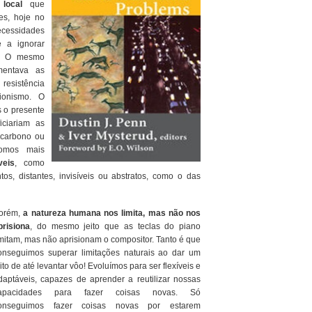
local
que
tes, hoje no
ecessidades
 a ignorar
a. O mesmo
entava as
resistência
ionismo. O
s o presente
iciariam as
 carbono ou
somos mais
veis
, como
os, distantes, invisíveis ou abstratos, como o das
orém,
a natureza humana nos limita, mas não nos
prisiona
, do mesmo jeito que as teclas do piano
imitam, mas não aprisionam o compositor. Tanto é que
onseguimos superar limitações naturais ao dar um
eito de até levantar vôo! Evoluímos para ser flexíveis e
daptáveis, capazes de aprender a reutilizar nossas
apacidades para fazer coisas novas. Só
onseguimos fazer coisas novas por estarem