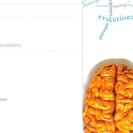
mendados
scuro