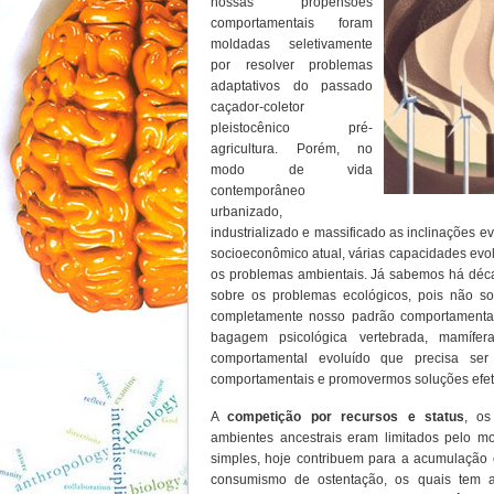
nossas propensões
comportamentais foram
moldadas seletivamente
por resolver problemas
adaptativos do passado
caçador-coletor
pleistocênico pré-
agricultura. Porém, no
modo de vida
contemporâneo
urbanizado,
industrializado e massificado as inclinações 
socioeconômico atual, várias capacidades evol
os problemas ambientais. Já sabemos há déca
sobre os problemas ecológicos, pois não s
completamente nosso padrão comportamenta
bagagem psicológica vertebrada, mamífer
comportamental evoluído que precisa se
comportamentais e promovermos soluções efeti
A
competição por recursos e status
, os
ambientes ancestrais eram limitados pelo m
simples, hoje contribuem para a acumulação 
consumismo de ostentação, os quais tem a