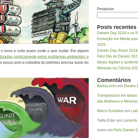
Pesquisar
Posts recentes
Darwin Day 2026 e os 5
Evolução em Mente para 
2025
Darwin Day, Brasil 2024
o lucro a curto prazo custe o que custar. Em alguns
Feliz Dia de Darwin 202
lizadas juridicamente pelos problemas ambientais e
Ideais digitais e susten
o pouco pois a indústria do petróleo precisa sumir do
Meninas na Ciência 20
Comentários
BaixaLivros
em
Darwin D
Transpessoal
em
Ideais
das Mulheres e Meninas
Marco Evolutivo
em
Lama
Talita Ester
em
Lamarck 
mario
em
Feliz Darwin D