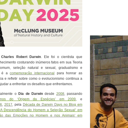
e
Charles Robert Darwin
. Ele foi o cientista que
nhecimento costurando inúmeros fatos em sua Teoria
omum, seleção natural e sexual, gradualismo e
é a
comemoração internacional
para honrar as
ia e refletir sobre como o evolucionismo continua a
udar a enfrentar os desafios que enfrentamos.
almente o
Dia de Darwin
desde
2008
, passando
anos do ‘Origem da Espécies’ em 2009
, e
16
,
2017
, pela
Década de Darwin Days no Blog em
o “A Descendência do Homem a Seleção Sexual’ em
essão das Emoções no Homem e nos Animais’ em