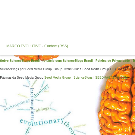
MARCO EVOLUTIVO
-
Content (RSS)
Sobre ScienceBlogs Brasil
|
Anuncie com ScienceBlogs Brasil
|
Política de Privacidade
|
T
ScienceBlogs por Seed Media Group. Group. ©2006-2011 Seed Media Group LLC. Todos direito
Páginas da Seed Media Group
Seed Media Group
|
ScienceBlogs
|
SEEDMAGAZINE.COM