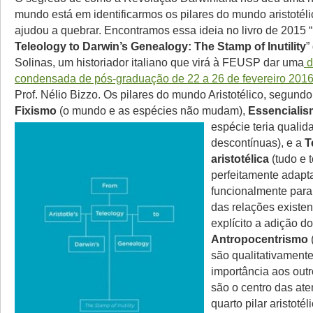
mundo está em identificarmos os pilares do mundo aristotéli
ajudou a quebrar. Encontramos essa ideia no livro de 2015 “
Teleology to Darwin’s Genealogy: The Stamp of Inutility
”
Solinas, um historiador italiano que virá à FEUSP dar uma
d
condensada de pós-graduação de 22 a 26 de fevereiro 201
Prof. Nélio Bizzo. Os pilares do mundo Aristotélico, segundo
Fixismo
(o mundo e as espécies não mudam),
Essenciali
espécie teria
qualid
descontínuas), e a
T
aristotélica
(tudo e 
perfeitamente adapt
funcionalmente par
das relações existen
explícito a adição do
Antropocentrismo
são qualitativament
importância aos outr
são o centro das at
quarto pilar aristotél