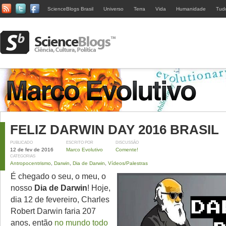
ScienceBlogs Brasil
Universo
Terra
Vida
Humanidade
Tud
FELIZ DARWIN DAY 2016 BRASIL
PUBLICADO
ESCRITO POR
DISCUSSÃO
12 de fev de 2016
Marco Evolutivo
Comente!
CATEGORIAS
Antropocentrismo
,
Darwin
,
Dia de Darwin
,
Vídeos/Palestras
É chegado o seu, o meu, o
nosso
Dia de Darwin
! Hoje,
dia 12 de fevereiro, Charles
Robert Darwin faria 207
anos, então
no mundo todo