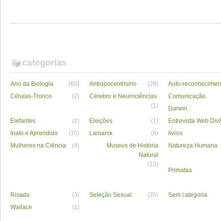
categorias
Ano da Biologia
(60)
Antropocentrismo
(26)
Auto-reconhecimen
Células-Tronco
(2)
Cérebro e Neurociências
Comunicação
(1)
Darwin
Elefantes
(2)
Eleições
(1)
Entrevista Web Div
Inato e Aprendido
(15)
Lamarck
(8)
livros
Mulheres na Ciência
(4)
Museus de História
Natureza Humana
Natural
(13)
Primatas
Risada
(3)
Seleção Sexual
(35)
Sem categoria
Wallace
(1)