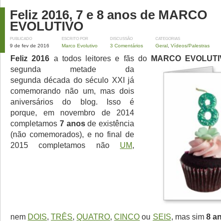
Feliz 2016, 7 e 8 anos de MARCO
EVOLUTIVO
PUBLICADO
ESCRITO POR
DISCUSSÃO
CATEGORIAS
9 de fev de 2016
Marco Evolutivo
3 Comentários
Geral
,
Vídeos/Palestras
Feliz 2016
a todos leitores e fãs do
MARCO EVOLUTI
segunda metade da
segunda década do século XXI já
comemorando não um, mas dois
aniversários do blog. Isso é
porque, em novembro de 2014
completamos
7 anos
de existência
(não comemorados), e no final de
2015 completamos não
UM
,
nem
DOIS
,
TRÊS
,
QUATRO
,
CINCO
ou
SEIS
, mas sim
8 a