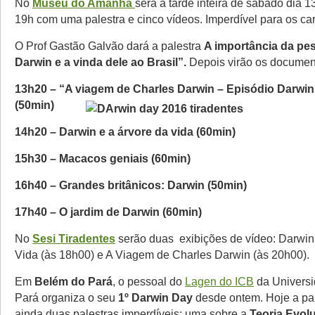
No
Museu do Amanhã
será a tarde inteira de sábado dia 1
19h com uma palestra e cinco vídeos. Imperdível para os car
O Prof Gastão Galvão dará a palestra
A importância da pe
Darwin e a vinda dele ao Brasil”.
Depois virão os documen
13h20 – “A viagem de Charles Darwin – Episódio Darwin 
(50min)
14h20 – Darwin e a árvore da vida (60min)
15h30 – Macacos geniais (60min)
16h40 – Grandes britânicos: Darwin (50min)
17h40 – O jardim de Darwin (60min)
No
Sesi Tiradentes
serão duas exibições de vídeo: Darwin
Vida (às 18h00) e A Viagem de Charles Darwin (às 20h00).
Em
Belém do Pará
, o pessoal do
Lagen do ICB
da Universi
Pará organiza o seu
1º Darwin Day
desde ontem. Hoje a par
ainda duas palestras imperdíveis: uma sobre a
Teoria Evolu