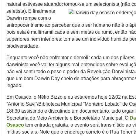
natural estivesse atuando; tornou-se um selecionista (não c
seletista).
E finalmente
Darwin rompe com o
antropocentrismo ao perceber que o ser humano não é o áp
pois esta é multirramificada e sem metas ou rumo, então nã
superiores nem inferiores; torna se um indivíduo humilde pe
biodiversidade.
Enquanto você não enfrentar e demolir cada um dos pilares
darwinista você vai ter alguns mal-entendidos sobre evoluçã
não vai sentir todo o peso e poder da Revolução Darwinist
que um bom Darwin Day cheio de atrações para abraçarmos
legado.
Em Osasco, o Nélio Bizzo e eu estaremos hoje 12/02 na Esc
“Antonio Savi”/Biblioteca Municipal “Monteiro Lobato” de Os
18h30 assistindo e discutindo um documentário, tudo organ
Secretaria do Meio Ambiente e Borboletário Municipal. O
Da
Osasco
tem entrada gratuita, o evento será transmitido ao v
mídias sociais. Note que o endereço correto é o Rua Tenent