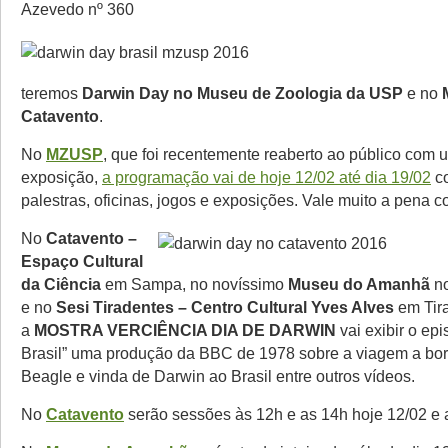
Azevedo nº 360
teremos
Darwin Day no Museu de Zoologia da USP
e no
Catavento
.
No
MZUSP
, que foi recentemente reaberto ao público com 
exposição,
a programação vai de hoje 12/02 até dia 19/02
co
palestras, oficinas, jogos e exposições. Vale muito a pena co
No
Catavento –
Espaço Cultural
da Ciência
em Sampa, no novíssimo
Museu do Amanhã
no
e no
Sesi Tiradentes – Centro Cultural Yves Alves
em Tira
a
MOSTRA VERCIÊNCIA DIA DE DARWIN
vai exibir o ep
Brasil” uma produção da BBC de 1978 sobre a viagem a b
Beagle e vinda de Darwin ao Brasil entre outros vídeos.
No
Catavento
serão sessões às 12h e as 14h hoje 12/02 e