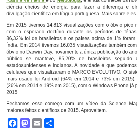
Rainha Vermelha
e do
Nerdologia
, e ainda conhecer os no
ciência cheios de energia para fazer a diferença e el
divulgação científica em língua portuguesa. Mais sobre eles
Em 2015 tivemos
14.813
visualizações com o óbvio pico 
com o esperado declínio durante os períodos de férias
86,32% foi de brasileiros e os países acima de 1% foram
Índia. Em 2014 tivemos 16.035 visualizações também com
óbvio no Darwin Day, novamente a única publicação do ano 
público se manteve, 85,20% de brasileiros seguido 
estadosunidenses e indianos. A novidade é que podemos 
celulares que visualizaram o MARCO EVOLUTIVO. O sist
mais usado foi Android (64% em 2014 e 73% em 2015),
(26% em 2014 e 19% em 2015), com o Windows Phone já
2015.
Fechamos esse começo com um vídeo da Science Mag
maiores feitos científicos de 2015. Aproveitem.
Facebook
Mastodon
Email
Share