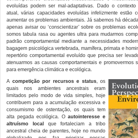
evoluídas podem ser mal-adaptativas. Dado o contexto
atual, várias capacidades evoluídas infelizmente estão c
aumentar os problemas ambientais. Já sabemos há década
apenas avisar ou ‘conscientizar’ sobre os problemas ecol
somos tabula rasa ou agentes ultra para mudarmos comp
padrão comportamental mediante a necessidades mode
bagagem psicológica vertebrada, mamífera, primata e homi
repertório comportamental evoluído que precisa ser leva
atenuarmos as causas comportamentais e promovermos so
para emergência climática e ecológica.
A
competição por recursos e status
, os
quais nos ambientes ancestrais eram
limitados pelo modo de vida simples, hoje
contribuem para a acumulação excessiva e
consumismo de ostentação, os quais tem
alta pegada ecológica. O
autointeresse e
altruísmo local
que fortaleciam a tribo
ancestral cheia de parentes, hoje no mundo
globalizado nos faz priorizar nossas