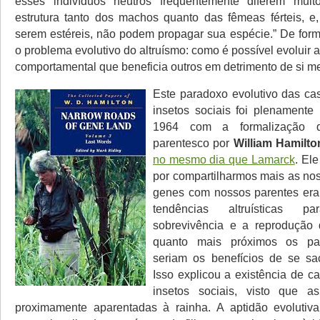
esses indivíduos neutros frequentemente diferem muit
estrutura tanto dos machos quanto das fêmeas férteis, e,
serem estéreis, não podem propagar sua espécie.” De forma
o problema evolutivo do altruísmo: como é possível evoluir
comportamental que beneficia outros em detrimento de si 
Este paradoxo evolutivo das cas
insetos sociais foi plenamente
1964 com a formalização 
parentesco por
William Hamilto
no mesmo dia que Lamarck
. El
por compartilharmos mais as no
genes com nossos parentes era 
tendências altruísticas 
sobrevivência e a reprodução 
quanto mais próximos os par
seriam os benefícios de se sacr
Isso explicou a existência de c
insetos sociais, visto que a
proximamente aparentadas à rainha. A aptidão evolutiva