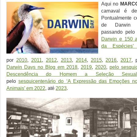
Aqui no
MARCO
carnaval é de
Pontualmente c
de Darwin
passando pel
Darwin e 150 
da Espécies
por
2010
,
2011
,
2012
,
2013
,
2014
,
2015
,
2016
,
2017
, 
Darwin Days no Blog em 2018
,
2019
,
2020
,
pelo sesqui
Descendência do Homem a Seleção Sexua
pelo
sesquicentenário do ‘A Expressão das Emoções 
Animais’ em 2022
, até
2023
.