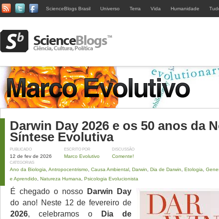
ScienceBlogs Brasil
Universo
Terra
Vida
Humanidade
Tud
Darwin Day 2026 e os 50 anos da 
Síntese Evolutiva
PUBLICADO
ESCRITO POR
DISCUSSÃO
12 de fev de 2026
Marco Evolutivo
Comente!
CATEGORIAS
Ano da Biologia
,
Antropocentrismo
,
Causa Ambiental
,
Darwin
,
Dia de Darwin
,
Etologia
,
Genes
e Aprendido
,
Natureza Humana
,
Psicologia Evolucionista
É chegado o nosso
Darwin Day
do ano! Neste 12 de fevereiro de
2026
, celebramos o
Dia de