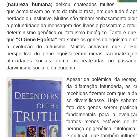
(
natureza humana
) deixou chateados muitos
que acreditavam no mito da tabula rasa, em que tudo é ap
herdado ou instintivo. Muitos não tinham embasamento biol
a profundidade da mensagem dos livros e passaram a rotu
determinismo genético ou fatalismo biológico. Tanto é qu
que
“O Gene Egoísta”
era sobre os genes do egoísmo e nã
a evolução do altruísmo. Muitos achavam que a Soc
perspectiva do gene egoísta eram meras racionalizações
atrocidades sociais, como as realizadas no pass
darwinismo social e da eugenia.
Apesar da polêmica, da recepç
da difamação infundada, as crít
recebidas fizeram com que a ár
se diversificasse. Hoje sabe
fato dos genes serem praticam
fundamentais para a evolução
formas menos estáveis de h
herança epigenética, citológica
e cultural, que também influe