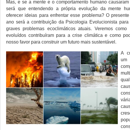
Mas, e se a mente e o comportamento humano causaram
será que entendendo a própria evolução da mente h
oferecer ideias para enfrentar esse problema? O presente
ano será a contribuição da Psicologia Evolucionista para
graves problemas ecoclimáticos atuais. Veremos como n
evoluídos contribuíram para a crise climática e como p
nosso favor para construir um futuro mais sustentável.
A cr
um
co
mul
qua
c
con
vár
ca
cres
popu
con