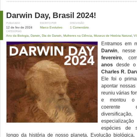
Darwin Day, Brasil 2024!
PUBLICADO
ESCRITO POR
DISCUSSÃO
12 de fev de 2024
Marco Evolutivo
1 Comentário
CATEGORIAS
Ano da Biologia
,
Darwin
,
Dia de Darwin
,
Mulheres na Ciência
,
Museus de História Natural
,
Ví
Entramos em 
Darwin
, ness
fevereiro
, co
anos
desde o 
Charles R. Dar
Ele foi o prim
apontar nossas 
reuniu várias fo
e montou o 
coerente 
diversificaçã
especializaç
espécies de 
longo da história de nosso planeta. Evolução biológica, 