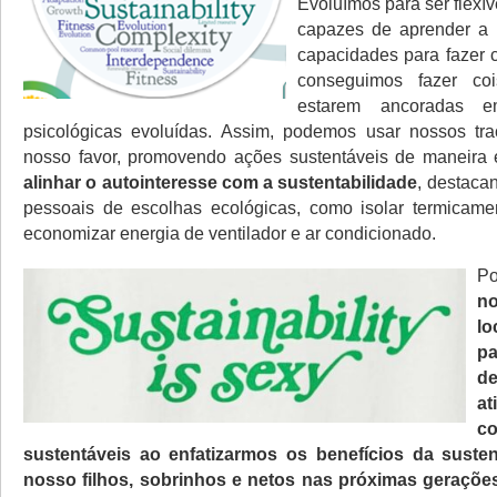
Evoluímos para ser flexív
capazes de aprender a r
capacidades para fazer 
conseguimos fazer co
estarem ancoradas e
psicológicas evoluídas. Assim, podemos usar nossos tra
nosso favor, promovendo ações sustentáveis de maneira 
alinhar o autointeresse com a sustentabilidade
, destaca
pessoais de escolhas ecológicas, como isolar termicame
economizar energia de ventilador e ar condicionado.
P
n
l
pa
de
a
c
sustentáveis ao enfatizarmos os benefícios da susten
nosso filhos, sobrinhos e netos nas próximas geraçõe