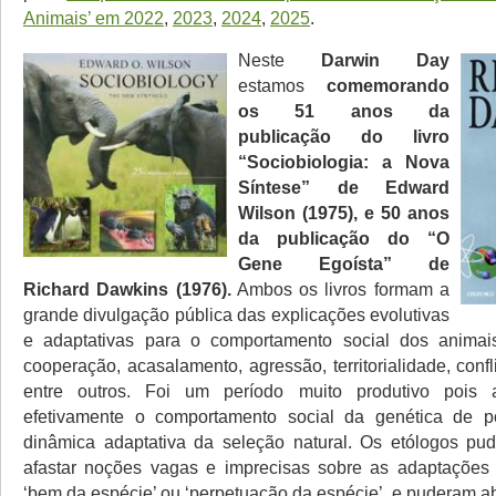
Animais’ em 2022
,
2023
,
2024
,
2025
.
Neste
Darwin Day
estamos
comemorando
os 51 anos da
publicação do livro
“Sociobiologia: a Nova
Síntese” de Edward
Wilson (1975), e 50 anos
da publicação do “O
Gene Egoísta” de
Richard Dawkins (1976).
Ambos os livros formam a
grande divulgação pública das explicações evolutivas
e adaptativas para o comportamento social dos anima
cooperação, acasalamento, agressão, territorialidade, confli
entre outros. Foi um período muito produtivo pois 
efetivamente o comportamento social da genética de 
dinâmica adaptativa da seleção natural. Os etólogos pu
afastar noções vagas e imprecisas sobre as adaptações 
‘bem da espécie’ ou ‘perpetuação da espécie’, e puderam a