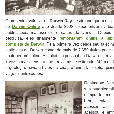
O presente evolutivo do
Darwin Day
desde ano quem nos d
do
Darwin Online
que desde 2002 disponibilizam virtua
publicações, manuscritos, e cartas de Darwin. Depoi
pesquisa, eles finalmente
remontaram online a bibl
completa de Darwin
. Pela primeira vez desde seu faleci
biblioteca de Darwin contendo mais de 7.350 títulos pode 
qualquer um online. A biblioteca pessoal da Darwin se rev
7 vezes mais itens do que previamente estimado. Além de l
e geologia, haviam livros de criação animal, filosofia, psico
viagem, entre outros.
Realmente, Dar
sua autobiograf
comprado muit
bem, então 
acessar as f
acessou e ent