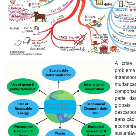
A crise 
problema
intran
mudança
comport
parte da
glob
descar
transiç
economi
sustentá