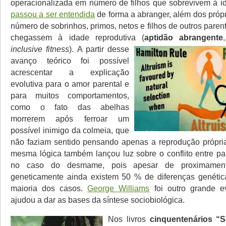
operacionalizada em número de filhos que sobrevivem à id
passou a ser entendida
de forma a abranger, além dos própri
número de sobrinhos, primos, netos e filhos de outros pare
chegassem à idade reprodutiva (
aptidão abrangente
inclusive fitness
).
A partir desse
avanço teórico foi possível
acrescentar a explicação
evolutiva para o amor parental e
para muitos comportamentos,
como o fato das abelhas
morrerem após ferroar um
possível inimigo da colmeia, que
não faziam sentido pensando apenas a reprodução própria
mesma lógica também lançou luz sobre o conflito entre pai
no caso do desmame, pois apesar de proximamente
geneticamente ainda existem 50 % de diferenças genétic
maioria dos casos.
George Williams
foi outro grande ev
ajudou a dar as bases da síntese sociobiológica.
Nos livros
cinquentenários “S