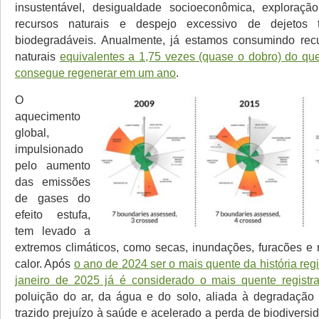
insustentável, desigualdade socioeconômica, exploraçã
recursos naturais e despejo excessivo de dejetos 
biodegradáveis. Anualmente, já estamos consumindo recu
naturais
equivalentes a 1,75 vezes (quase o dobro) do que
consegue regenerar em um ano
.
O
aquecimento
global,
impulsionado
pelo aumento
das emissões
de gases do
efeito estufa,
tem levado a
extremos climáticos, como secas, inundações, furacões e
calor. Após
o ano de 2024 ser o mais quente da história reg
janeiro de 2025 já é considerado o mais quente registr
poluição do ar, da água e do solo, aliada à degradação 
trazido prejuízo à saúde e acelerado a perda de biodivers