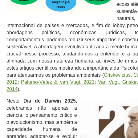
ecossis
sustentá
naturai
internacional de países e mercados, e fim do lobby petrol
abordagens políticas, econômicas, jurídicas, t
comportamentais, podemos reduzir seus impactos e construi
sustentável. A abordagem evolutiva aplicada à mente hum
crucial nesse processo, ajudando-nos a entender e a tr
alinhada com nossa natureza humana, ao invés de irmos 
estes artigos científicos mostrando a importância da Psicolo
para atenuarmos os problemas ambientais (
Griskevicius, C
2012
;
Palomo-Vélez & van Vugt, 2021
;
Van Vugt, Griskev
2014
).
Neste
Dia de Darwin 2025
,
celebramos não apenas a
ciência, o pensamento crítico e
o evolucionismo, mas também a
capacidade humana de
aprender, adaptar-se e evoluir