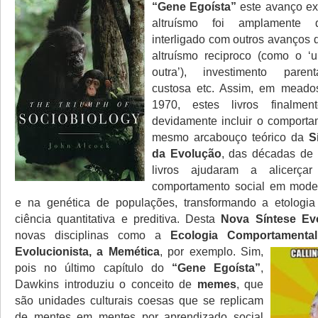
“Gene Egoísta”
este avanço exp
altruísmo foi amplamente 
interligado com outros avanços
altruísmo reciproco (como o 
outra’), investimento parent
custosa etc. Assim, em mead
1970, estes livros finalme
devidamente incluir o comport
mesmo arcabouço teórico da
S
da Evolução
, das décadas de
livros ajudaram a alicerç
comportamento social em mode
e na genética de populações, transformando a etologi
ciência quantitativa e preditiva. Desta
Nova Síntese Evo
novas disciplinas como a
Ecologia Comportamental
Evolucionista, a Memética
, por exemplo.
Sim,
pois no último capítulo do
“Gene Egoísta”
,
Dawkins introduziu o conceito de
memes
, que
são unidades culturais coesas que se replicam
de mentes em mentes por aprendizado social