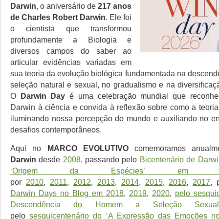
Darwin
, o aniversário de
217 anos
de Charles Robert Darwin
. Ele foi
o cientista que transformou
profundamente a Biologia e
diversos campos do saber ao
articular evidências variadas em
sua teoria da evolução biológica fundamentada na descen
seleção natural e sexual, no gradualismo e na diversifica
O
Darwin Day
é uma celebração mundial que reconhe
Darwin à ciência e convida à reflexão sobre como a teoria
iluminando nossa percepção do mundo e auxiliando no en
desafios contemporâneos.
Aqui no
MARCO EVOLUTIVO
comemoramos anualm
Darwin
desde
2008
, passando pelo
Bicentenário de Darw
‘Origem da Espécies’ em 2
por
2010
,
2011
,
2012
,
2013
,
2014
,
2015
,
2016
,
2017
, 
Darwin Days no Blog em 2018
,
2019
,
2020
,
pelo sesqui
Descendência do Homem a Seleção Sexua
pelo
sesquicentenário do ‘A Expressão das Emoções 