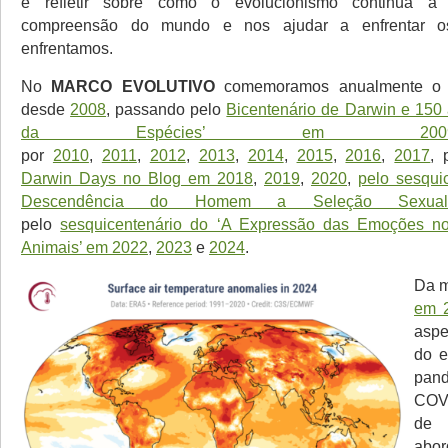
e refletir sobre como o evolucionismo continua a 
compreensão do mundo e nos ajudar a enfrentar o
enfrentamos.
No
MARCO EVOLUTIVO
comemoramos anualmente 
desde
2008
, passando pelo
Bicentenário de Darwin e 150
da Espécies’ em 200
por
2010
,
2011
,
2012
,
2013
,
2014
,
2015
,
2016
,
2017
, 
Darwin Days no Blog em 2018
,
2019
,
2020
,
pelo sesqui
Descendência do Homem a Seleção Sexua
pelo
sesquicentenário do ‘A Expressão das Emoções 
Animais’ em 2022
,
2023
e
2024
.
Da m
em 
aspe
do e
pa
COVI
d
ab