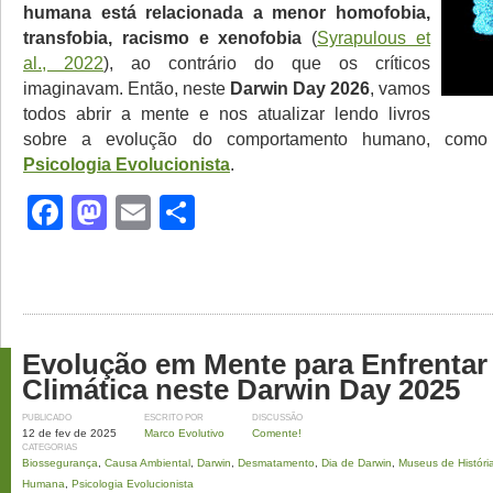
humana está relacionada a menor homofobia,
transfobia, racismo e xenofobia
(
Syrapulous et
al., 2022
), ao contrário do que os críticos
imaginavam. Então, neste
Darwin Day 2026
, vamos
todos abrir a mente e nos atualizar lendo livros
sobre a evolução do comportamento humano, co
Psicologia Evolucionista
.
Facebook
Mastodon
Email
Share
Evolução em Mente para Enfrentar 
Climática neste Darwin Day 2025
PUBLICADO
ESCRITO POR
DISCUSSÃO
12 de fev de 2025
Marco Evolutivo
Comente!
CATEGORIAS
Biossegurança
,
Causa Ambiental
,
Darwin
,
Desmatamento
,
Dia de Darwin
,
Museus de História
Humana
,
Psicologia Evolucionista