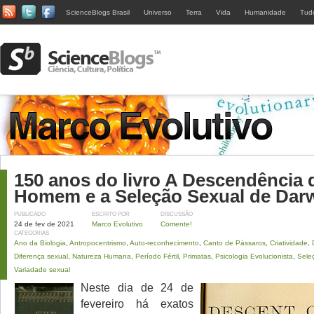
ScienceBlogs Brasil
Universo
Terra
Vida
Humanidade
Tud
150 anos do livro A Descendência 
Homem e a Seleção Sexual de Dar
PUBLICADO
ESCRITO POR
DISCUSSÃO
24 de fev de 2021
Marco Evolutivo
Comente!
CATEGORIAS
Ano da Biologia
,
Antropocentrismo
,
Auto-reconhecimento
,
Canto de Pássaros
,
Criatividade
,
Diferença sexual
,
Natureza Humana
,
Período Fértil
,
Primatas
,
Psicologia Evolucionista
,
Sele
Variadade sexual
Neste dia de 24 de
fevereiro há exatos