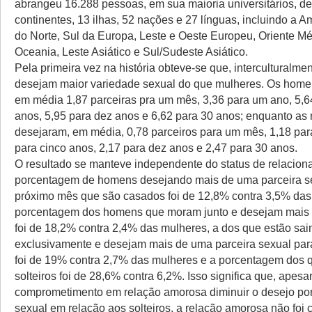
abrangeu 16.288 pessoas, em sua maioria universitários, de
continentes, 13 ilhas, 52 nações e 27 línguas, incluindo a A
do Norte, Sul da Europa, Leste e Oeste Europeu, Oriente Méd
Oceania, Leste Asiático e Sul/Sudeste Asiático.
Pela primeira vez na história obteve-se que, interculturalm
desejam maior variedade sexual do que mulheres. Os hom
em média 1,87 parceiras pra um mês, 3,36 para um ano, 5,6
anos, 5,95 para dez anos e 6,62 para 30 anos; enquanto as
desejaram, em média, 0,78 parceiros para um mês, 1,18 par
para cinco anos, 2,17 para dez anos e 2,47 para 30 anos.
O resultado se manteve independente do status de relacion
porcentagem de homens desejando mais de uma parceira se
próximo mês que são casados foi de 12,8% contra 3,5% das
porcentagem dos homens que moram junto e desejam mais 
foi de 18,2% contra 2,4% das mulheres, a dos que estão s
exclusivamente e desejam mais de uma parceira sexual par
foi de 19% contra 2,7% das mulheres e a porcentagem dos 
solteiros foi de 28,6% contra 6,2%. Isso significa que, apesa
comprometimento em relação amorosa diminuir o desejo po
sexual em relação aos solteiros, a relação amorosa não foi 