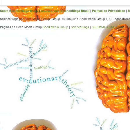
Sobre ScienceBlogs Brasil
|
Anuncie com ScienceBlogs Brasil
|
Política de Privacidade
|
T
ScienceBlogs por Seed Media Group. Group. ©2006-2011 Seed Media Group LLC. Todos direito
Páginas da Seed Media Group
Seed Media Group
|
ScienceBlogs
|
SEEDMAGAZINE.COM