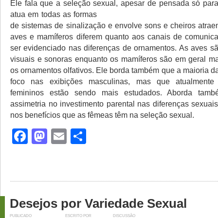
Ele fala que a seleção sexual, apesar de pensada só
para
atua em todas as formas
de sistemas de sinalização e envolve sons e cheiros atrae
aves e mamíferos diferem quanto aos canais de comunic
ser evidenciado nas diferenças de ornamentos. As aves s
visuais e sonoras enquanto os mamíferos são em geral ma
os ornamentos olfativos. Ele borda também que a maioria d
foco nas exibições masculinas, mas que atualmente
femininos estão sendo mais estudados. Aborda tamb
assimetria no investimento parental nas diferenças sexua
nos benefícios que as fêmeas têm na seleção sexual.
Facebook
Mastodon
Email
Share
Desejos por Variedade Sexual
PUBLICADO
ESCRITO POR
DISCUSSÃO