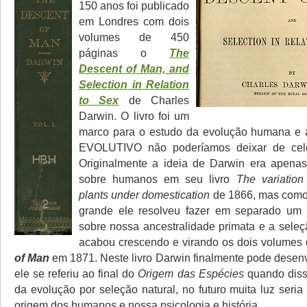
150 anos foi publicado
em Londres com dois
volumes de 450
páginas o
The
Descent of Man, and
Selection in Relation
to Sex
de Charles
Darwin. O livro foi um
marco para o estudo da evolução humana 
EVOLUTIVO não poderíamos deixar de cele
Originalmente a ideia de Darwin era apenas
sobre humanos em seu livro
The variation
plants under domestication
de 1866, mas como o
grande ele resolveu fazer em separado um
sobre nossa ancestralidade primata e a seleç
acabou crescendo e virando os dois volumes
of Man
em 1871. Neste livro Darwin finalmente pode desenv
ele se referiu ao final do
Origem das Espécies
quando diss
da evolução por seleção natural, no futuro muita luz seri
origem dos humanos e nossa psicologia e história.