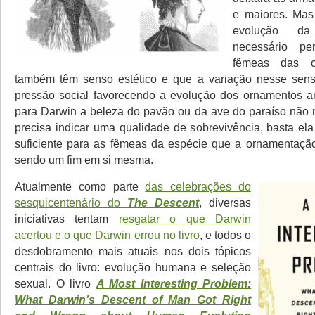
e maiores. Mas
evolução d
necessário p
fêmeas das o
também têm senso estético e que a variação nesse senso
pressão social favorecendo a evolução dos ornamentos an
para Darwin a beleza do pavão ou da ave do paraíso não
precisa indicar uma qualidade de sobrevivência, basta ela
suficiente para as fêmeas da espécie que a ornamentação
sendo um fim em si mesma.
Atualmente como parte
das celebrações do
sesquicentenário do
The Descent
, diversas
iniciativas tentam
resgatar o que Darwin
acertou e o que Darwin errou no livro
, e todos o
desdobramento mais atuais nos dois tópicos
centrais do livro: evolução humana e seleção
sexual. O livro
A Most Interesting Problem:
What Darwin’s Descent of Man Got Right