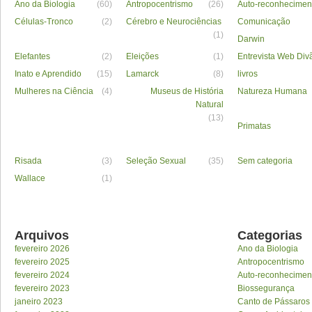
Ano da Biologia
(60)
Antropocentrismo
(26)
Auto-reconhecimen
Células-Tronco
(2)
Cérebro e Neurociências
Comunicação
(1)
Darwin
Elefantes
(2)
Eleições
(1)
Entrevista Web Div
Inato e Aprendido
(15)
Lamarck
(8)
livros
Mulheres na Ciência
(4)
Museus de História
Natureza Humana
Natural
(13)
Primatas
Risada
(3)
Seleção Sexual
(35)
Sem categoria
Wallace
(1)
Arquivos
Categorias
fevereiro 2026
Ano da Biologia
fevereiro 2025
Antropocentrismo
fevereiro 2024
Auto-reconhecimen
fevereiro 2023
Biossegurança
janeiro 2023
Canto de Pássaros