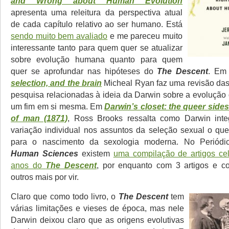
and Wrong about Human Evolution
apresenta uma releitura da perspectiva atual
de cada capítulo relativo ao ser humano. Está
sendo muito bem avaliado
e me pareceu muito
interessante tanto para quem quer se atualizar
sobre evolução humana quanto para quem
quer se aprofundar nas hipóteses do
The Descent
. E
selection, and the brain
Micheal Ryan faz uma revisão das 
pesquisa relacionadas à ideia da Darwin sobre a evolução
um fim em si mesma. Em
Darwin’s closet: the queer side
of man (1871)
, Ross Brooks ressalta como Darwin inte
variação individual nos assuntos da seleção sexual o que
para o nascimento da sexologia moderna. No Periód
Human Sciences
existem
uma compilação de artigos ce
anos do
The Descent
, por enquanto com 3 artigos e 
outros mais por vir.
Claro que como todo livro, o
The Descent
tem
várias limitações e vieses de época, mas nele
Darwin deixou claro que as origens evolutivas