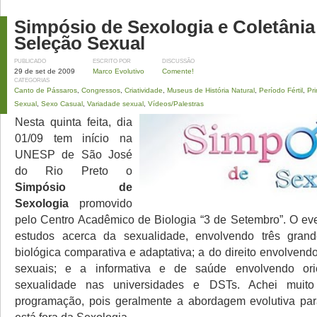
Simpósio de Sexologia e Coletâni
Seleção Sexual
PUBLICADO
ESCRITO POR
DISCUSSÃO
29 de set de 2009
Marco Evolutivo
Comente!
CATEGORIAS
Canto de Pássaros
,
Congressos
,
Criatividade
,
Museus de História Natural
,
Período Fértil
,
Pr
Sexual
,
Sexo Casual
,
Variadade sexual
,
Vídeos/Palestras
Nesta quinta feita, dia
01/09 tem início na
UNESP de São José
do Rio Preto o
Simpósio de
Sexologia
promovido
pelo Centro Acadêmico de Biologia “3 de Setembro”. O ev
estudos acerca da sexualidade, envolvendo três grand
biológica comparativa e adaptativa; a do direito envolvend
sexuais; e a informativa e de saúde envolvendo ori
sexualidade nas universidades e DSTs. Achei muito 
programação, pois geralmente a abordagem evolutiva par