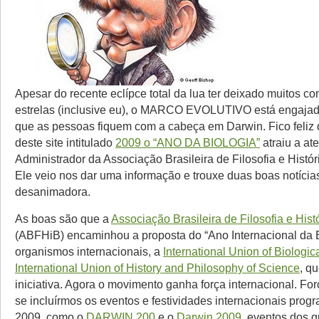
Apesar do recente eclípce total da lua ter deixado muitos c
estrelas (inclusive eu), o MARCO EVOLUTIVO está engajad
que as pessoas fiquem com a cabeça em Darwin. Fico feliz 
deste site intitulado
2009 o “ANO DA BIOLOGIA”
atraiu a at
Administrador da Associação Brasileira de Filosofia e Histór
Ele veio nos dar uma informação e trouxe duas boas notícias
desanimadora.
As boas são que a
Associação Brasileira de Filosofia e Hist
(ABFHiB) encaminhou a proposta do “Ano Internacional da B
organismos internacionais, a
International Union of Biologi
International Union of History and Philosophy of Science
, q
iniciativa. Agora o movimento ganha força internacional. Fo
se incluírmos os eventos e festividades internacionais pro
2009, como o
DARWIN 200
e o
Darwin 2009
, eventos dos q