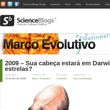
ScienceBlogs Brasil
Universo
Terra
Vida
Humanidade
Tud
2009 – Sua cabeça estará em Darw
estrelas?
PUBLICADO
ESCRITO POR
DISCUSSÃO
CATEGORIAS
24 de fev de 2008
Marco Evolutivo
Comente!
Ano da Biologia