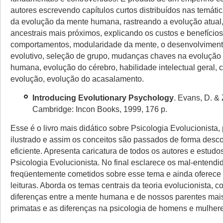
autores escrevendo capítulos curtos distribuídos nas temátic
da evolução
da mente humana
, rastreand
o a evolução atual
ancestrais mais próximos, explicand
o os custos e benefício
comportamen
tos, modular
idade da mente, o desenvolvimen
evol
utivo, seleção de grupo, mudanças chaves na evolução 
humana, evolução do cérebro, habilidade intelectual geral, c
evolução, evol
ução do acasalamento.
Introducing
Evolutionary Psycholog
y
. Evans, D. & 
Cambridge: Incon Books, 1999, 176 p.
Esse é o livro mais didático sobre Psicologia Evolucionista,
ilustrado e assim os conceitos são passados de forma desco
eficiente. Apresenta caricatura de todos os autores e estudo
Psicologia Evolucionista. No final esclarece os mal-entendi
freqüentemente cometidos sobre esse tema e ainda oferece
leituras. Aborda os temas centrais da teoria evolucionista, 
diferenças entre a mente humana e de nossos parentes mai
primatas e as diferenças na psicologia de homens e mulher