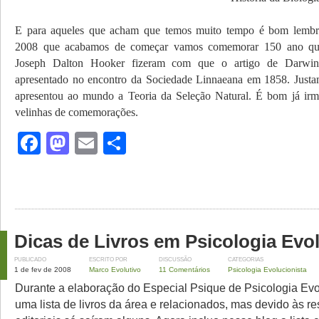
E para aqueles que acham que temos muito
tempo é bom lembr
2008 que acabamos de começar vamos comemorar 150 ano que
Joseph Dalton Hooker fizeram com que o artigo de Darwin
apresentado no encontro da Sociedade Linnaeana em 1858. Justa
apresentou ao mundo a Teoria da Seleção Natural. É bom já irm
velinhas de comemorações.
Facebook
Mastodon
Email
Share
Dicas de Livros em Psicologia Evo
PUBLICADO
ESCRITO POR
DISCUSSÃO
CATEGORIAS
1 de fev de 2008
Marco Evolutivo
11 Comentários
Psicologia Evolucionista
Durante a elaboração do Especial Psique de Psicologia Ev
uma lista de livros da área e relacionados, mas devido às re