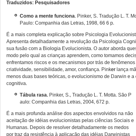
Traduzidos:
Pesquisadores
Como a mente funciona
.
Pinker, S. Traduçã
o L. T. Mo
Paulo: Companhia das Letras, 1998, 66
6 p.
É a mais completa explicação sobre Psicologia
Evolucionist
Apresenta detalhadamente a revolução da
Psicologia Cognit
sua fusão com a Biologia Evolucionista. O autor aborda
que
modo pelo qual as crianças aprendem,
como tomamos decis
enfrentamos riscos e os mecanismos p
or trás
de fenômenos
criatividade, sensibilidade, amor, confiança. Pink
er
lança mã
menos duas bases teóricas, o evolucionismo
de Darwin e a 
cognitiva.
Tábula rasa
.
Pinker, S., Tradução L. T. Motta. São P
aulo: Companhia das Letras, 2004, 672 p.
É a mais profunda análise dos aspectos envolvidos na não
aceitação de idéias evolucionistas pelas ciências Sociais e
Humanas. Depois de resolver detalhadamente os medos
por traz da resistência à aplicação das idéias Darwinistas