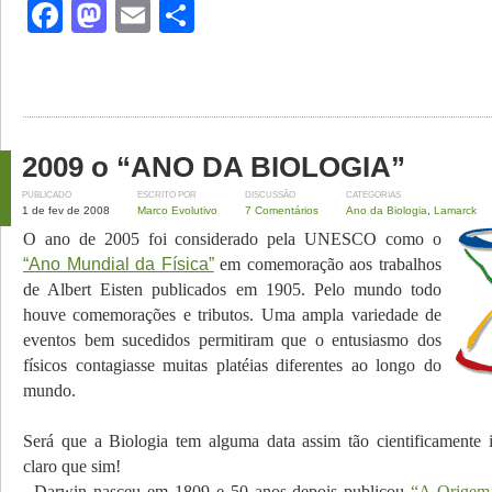
Facebook
Mastodon
Email
Share
2009 o “ANO DA BIOLOGIA”
PUBLICADO
ESCRITO POR
DISCUSSÃO
CATEGORIAS
1 de fev de 2008
Marco Evolutivo
7 Comentários
Ano da Biologia
,
Lamarck
O ano de 2005 foi considerado pela UNESCO como o
“Ano Mundial da Física”
em comemoração aos trabalhos
de Albert Eisten publicados em 1905. Pelo mundo todo
houve comemorações e tributos. Uma ampla variedade de
eventos bem sucedidos permitiram q
ue o entusiasmo dos
f
ísicos contagiasse muitas platéias diferentes ao longo do
mundo.
Será que a Biologia tem alguma data assim tão cientificamente 
claro que sim!
D
arwin nasceu em 1809 e 50 anos depois publicou
“A Origem 