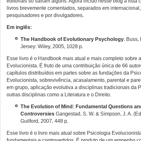
editoriais só saíram
alguns. Agora incluo nesse blog a lista 
livros brevemente comentados, separados em internacional,
pesquisadores e por divulgadores.
Em inglês:
The Handbook of Evolutionary Psychol
ogy
. Buss, 
Jersey: Wiley, 2005, 1028 p.
E
sse livro é o Handbook mais atual e mais completo sobre a
Evolucionista. É fruto de uma contribuição única de 66 aut
capítulos distribuídos em partes sobre as fundações da Psic
Evolucionista, sobrevivência, acasalamento, parental e pare
em grupo, aplicação evolutiva a disciplinas tradicionais da P
outras disciplinas como a Literatura e o Direito.
The Evolution of Mind: Fundamental Questions an
Controversies
Gangestad, S. W. & Simpson, J. A. (Ed
Guilford, 2007,
448 p.
Esse livro é o livro mais atual sobre Psicolo
gia Evolucionist
fundamentais e controvertidos. É produto de um empenho c