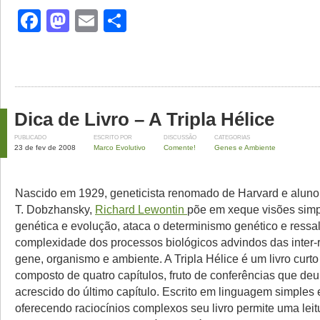
Facebook
Mastodon
Email
Share
Dica de Livro – A Tripla Hélice
PUBLICADO
ESCRITO POR
DISCUSSÃO
CATEGORIAS
23 de fev de 2008
Marco Evolutivo
Comente!
Genes e Ambiente
Nascido em 1929, geneticista renomado de Harvard e alun
T. Dobzhansky,
Richard Lewontin
põe em xeque visões simp
genética e evolução, ataca o determinismo genético e ressal
complexidade dos processos biológicos advindos das inter-
gene, organismo e ambiente. A Tripla Hélice é um livro curto 
composto de quatro capítulos, fruto de conferências que de
acrescido do último capítulo. Escrito em linguagem simples 
oferecendo raciocínios complexos seu livro permite uma leit