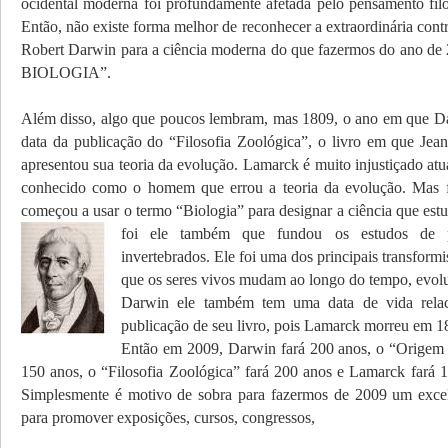
ocidental moderna foi profundamente afetada pelo pensamento fil
Então
,
não existe forma melhor de reconhecer a
extraordinária cont
Robert Darwin para a ciência moderna do que fazermos do ano 
BIOLOGIA”.
Além disso, algo que poucos lembram, mas 1809, o ano em que Da
data da publicação do “Filosofia Zoológica”
, o livro em que
Jean
apresentou sua teoria da evolução.
Lamarck é muito injustiçado
atu
conheci
do como o homem que errou a teoria da evolução. Mas
começou a usar o termo “Biologia” para designar a ciência que estu
foi ele também que
fundou os estudos de p
invertebrados.
Ele foi uma dos principais transform
que os seres vivos mudam ao longo do tempo, evo
Darwin ele também tem uma data de vida relac
publicação de seu livro, pois Lamarck morreu em 1
Então em 2009, Darwin fará 200 anos, o “Origem 
150 anos, o “Filosofia Zoológica” fará 200 anos e Lamarck fará 1
Simplesmente é motivo de sobra para fazermos
de 2009 um excel
para promover exposições, cursos, congressos,