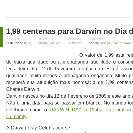
1,99 centenas para Darwin no Dia 
PUBLICADO
ESCRITO POR
DISCUSSÃO
CATEGORIAS
11 de fev de 2008
Marco Evolutivo
Comente!
Ano da Biologia
,
Dia de Darwin
O valor de 1,99 está rel
de baixa qualidade ou a propaganda que ilude o consum
terça feira dia 12 de Fevereiro o valor não estará ass
qualidade muito menos a propaganda enganosa. Muito pel
receberá sua atribuição mais honrosa: a de 1,99 centen
Charles Darwin.
Darwin nasceu no dia 12 de Fevereiro de 1809 e este ano e
Não é uma data para se passar
em branco. No
mundo tod
celebrado como o
DARWIN DAY a
Global Celebration
Humanity.
A
Darwin Day Celebration se