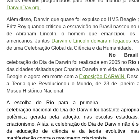
vários eventos programados para 2008 no mundo já estão
DarwinDay.org.
Além disso, Darwin que quase foi expulso do HMS Beagle
Fritz Roy quando criticou a escravidão no Brasil nasceu n
de
Abraham
Lincoln, o homem que emancipou os e
americanos. Juntos
Darwin e Lincoln deixaram legados
re
de uma
Celebração Global da Ciência e da Humanidade
.
No Brasil
celebração do Dia de Darwin foi realizada em 2005 no
Rio 
das cidades visitadas por Charles Darwin em vida durante
Beagle e agora
em morte com a
Exposição DARWIN:
Desc
a Teoria que Revolucionou o Mundo, de 23 de janeiro a
Museu Histórico Nacional.
A escolha do
Rio
para a primeira
celebração nacional do Dia de Darwin foi bastante apropri
polêmica gerada pela adoção, nas escolas estaduais
criacionismo. Aliás,
a celebração do Dia de Darwin não é 
da educação de ciência e da teoria evolutiva, m
manifestação contra o movimento criacionista.