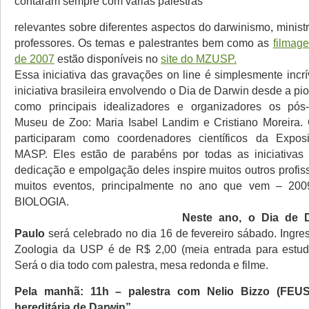
contaram sempre com várias palestras
relevantes sobre diferentes aspectos do darwinismo, ministr
professores. Os temas e palestrantes bem como as
filmage
de 2007
estão disponíveis no
site do MZUSP.
Essa iniciativa das gravações on line é simplesmente incrív
iniciativa brasileira envolvendo o Dia de Darwin desde a pi
como principais idealizadores e organizadores os pós
Museu de Zoo: Maria Isabel Landim e Cristiano Moreira
participaram como coordenadores científicos da Expo
MASP. Eles estão de parabéns por todas as iniciativas
dedicação e empolgação deles inspire muitos outros profiss
muitos eventos, principalmente no ano que vem – 2
BIOLOGIA.
Neste ano, o Dia de 
Paulo
será celebrado no dia
16 de fevereiro
sábado. Ingre
Zoologia da USP é de R$ 2,00 (meia entrada para estuda
Será o dia todo com palestra, mesa redonda e filme.
Pela manhã: 11h
– palestra com Nelio Bizzo (FEUS
hereditária de Darwin”.