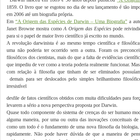
1859.
O livro que se esgotou no dia de seu lançamento é tão imp
em 2006 até um biografia própria.
Em
“A Origem das Espécies de Darwin – Uma Biografia”
a aut
Janet Browne
mostra como
A Origem das Espécies
pode reivindi
para si o papel de maior livro científico já escrito no mundo.
A revolução darw
inista é ao mesmo tempo científica e filosófica
uma não poderia ter ocorrido sem a outra. Foram os preconcei
filosóficos dos cientistas, mais do que a falta de evidências
científi
que impediu de ver como a teoria poderia realmente funcionar.
Mas
com relação à filosofia que tinham de ser eliminados possuíam
demais para ser
deslocados pelo
simples brilhantismo filosófi
irresistível
desfile de fatos científicos obtidos com muita dificuldades para for
levarem a sério a nova perspectiva proposta por Darwin.
Quase todo componente do sistema de crenças do ser humano mod
alguma maneira, por uma ou outra das inovações conceituais de
como um todo é o fundamento de uma nova filosofia da biologia,
rapidamente. Não pode haver dúvida de que a maneira de pens