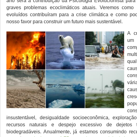
ano será a contribuição da Psicologia Evolucionista para
graves problemas ecoclimáticos atuais. Veremos como n
evoluídos contribuíram para a crise climática e como p
nosso favor para construir um futuro mais sustentável.
A cr
um
co
mul
qua
c
con
vár
ca
cres
popu
con
insustentável, desigualdade socioeconômica, exploraçã
recursos naturais e despejo excessivo de dejetos 
biodegradáveis. Anualmente, já estamos consumindo recu