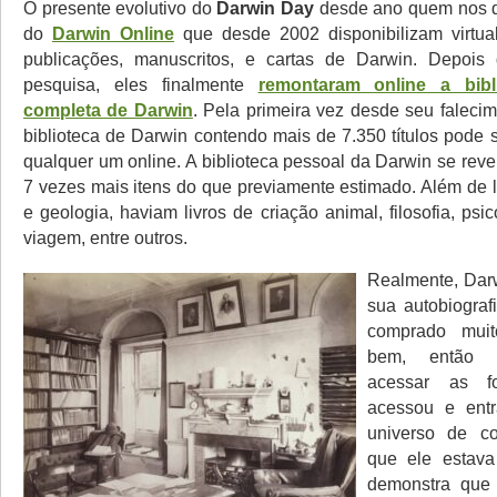
O presente evolutivo do
Darwin Day
desde ano quem nos d
do
Darwin Online
que desde 2002 disponibilizam virtua
publicações, manuscritos, e cartas de Darwin. Depoi
pesquisa, eles finalmente
remontaram online a bibl
completa de Darwin
. Pela primeira vez desde seu faleci
biblioteca de Darwin contendo mais de 7.350 títulos pode 
qualquer um online. A biblioteca pessoal da Darwin se rev
7 vezes mais itens do que previamente estimado. Além de l
e geologia, haviam livros de criação animal, filosofia, psico
viagem, entre outros.
Realmente, Dar
sua autobiograf
comprado muit
bem, então 
acessar as f
acessou e ent
universo de c
que ele estava
demonstra que 