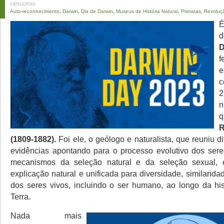
CATEGORIAS
Auto-reconhecimento
,
Darwin
,
Dia de Darwin
,
Museus de História Natural
,
Primatas
,
Revoluç
É
d
D
f
e
c
n
R
(1809-1882).
Foi ele, o geólogo e naturalista, que reuniu d
evidências apontando para o processo evolutivo dos ser
mecanismos da seleção natural e da seleção sexual,
explicação natural e unificada para diversidade, similari
dos seres vivos, incluindo o ser humano, ao longo da his
Terra.
Nada mais