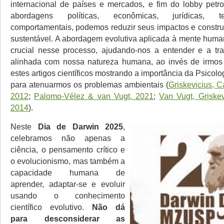
internacional de países e mercados, e fim do lobby petrol
abordagens políticas, econômicas, jurídicas, t
comportamentais, podemos reduzir seus impactos e construi
sustentável. A abordagem evolutiva aplicada à mente hum
crucial nesse processo, ajudando-nos a entender e a tr
alinhada com nossa natureza humana, ao invés de irmos 
estes artigos científicos mostrando a importância da Psicolo
para atenuarmos os problemas ambientais (
Griskevicius, C
2012
;
Palomo-Vélez & van Vugt, 2021
;
Van Vugt, Griskev
2014
).
Neste
Dia de Darwin 2025
,
celebramos não apenas a
ciência, o pensamento crítico e
o evolucionismo, mas também a
capacidade humana de
aprender, adaptar-se e evoluir
usando o conhecimento
científico evolutivo.
Não dá
para desconsiderar as