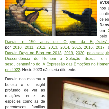
EVO
nos 
cont
cele
Dar
em
pel
Darwin e 150 anos do ‘Origem da Espécies
por
2010
,
2011
,
2012
,
2013
,
2014
,
2015
,
2016
,
2017
, 
Darwin Days no Blog em 2018
,
2019
,
2020
,
pelo sesqui
Descendência do Homem a Seleção Sexual’ em
sesquicentenário do ‘A Expressão das Emoções no Homem
em 2022
. Neste 2023 não seria diferente.
Darwin nos mostrou a
beleza e o insight
profundo de ver as
relações entre as
espécies como as de
parentescos famílias