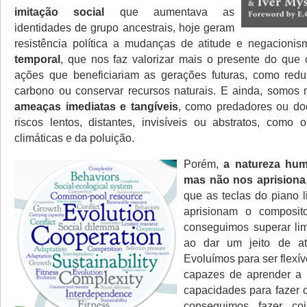
imitação social
que aumentava as
identidades de grupo ancestrais, hoje geram
resistência política a mudanças de atitude e negacioni
temporal
, que nos faz valorizar mais o presente do que o 
ações que beneficiariam as gerações futuras, como redu
carbono ou conservar recursos naturais. E ainda, somos 
ameaças imediatas e tangíveis
, como predadores ou do
riscos lentos, distantes, invisíveis ou abstratos, com
climáticas e da poluição.
Porém,
a natureza hum
mas não nos aprisiona
que as teclas do piano 
aprisionam o composit
conseguimos superar lim
ao dar um jeito de at
Evoluímos para ser flexív
capazes de aprender a r
capacidades para fazer 
conseguimos fazer co