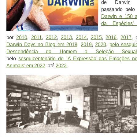
de Darwin
passando pel
Darwin e 150 
da Espécies
por
2010
,
2011
,
2012
,
2013
,
2014
,
2015
,
2016
,
2017
, 
Darwin Days no Blog em 2018
,
2019
,
2020
,
pelo sesqui
Descendência do Homem a Seleção Sexua
pelo
sesquicentenário do ‘A Expressão das Emoções 
Animais’ em 2022
, até
2023
.