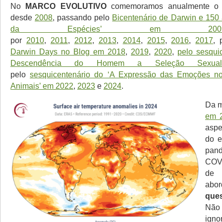
No
MARCO EVOLUTIVO
comemoramos anualmente 
desde
2008
, passando pelo
Bicentenário de Darwin e 150
da Espécies’ em 200
por
2010
,
2011
,
2012
,
2013
,
2014
,
2015
,
2016
,
2017
, 
Darwin Days no Blog em 2018
,
2019
,
2020
,
pelo sesqui
Descendência do Homem a Seleção Sexua
pelo
sesquicentenário do ‘A Expressão das Emoções 
Animais’ em 2022
,
2023
e
2024
.
Da m
em 
aspe
do e
pa
COVI
d
ab
que
Não
ign