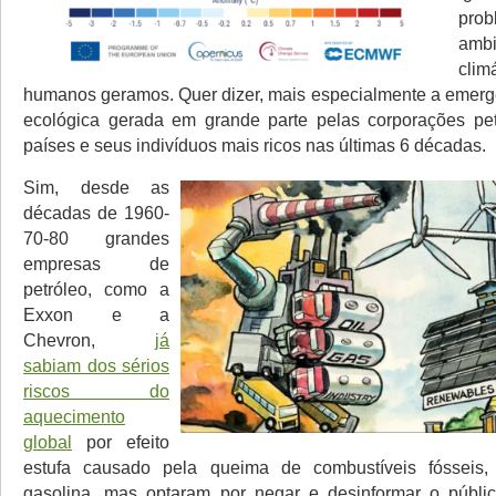
prob
am
clim
humanos geramos. Quer dizer, mais especialmente a emergê
ecológica gerada em grande parte pelas corporações pet
países e seus indivíduos mais ricos nas últimas 6 décadas.
Sim, desde as
décadas de 1960-
70-80 grandes
empresas de
petróleo, como a
Exxon e a
Chevron,
já
sabiam dos sérios
riscos do
aquecimento
global
por efeito
estufa causado pela queima de combustíveis fósseis
gasolina, mas optaram por negar e desinformar o públic