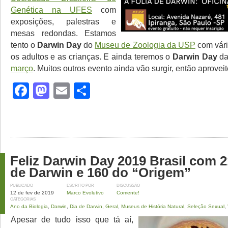
Genética na UFES
com
exposições, palestras e
mesas redondas. Estamos
tento o
Darwin Day
do
Museu de Zoologia da USP
com vári
os adultos e as crianças. E ainda teremos o
Darwin Day
d
março
. Muitos outros evento ainda vão surgir, então aprovei
Facebook
Mastodon
Email
Share
Feliz Darwin Day 2019 Brasil com 
de Darwin e 160 do “Origem”
PUBLICADO
ESCRITO POR
DISCUSSÃO
12 de fev de 2019
Marco Evolutivo
Comente!
CATEGORIAS
Ano da Biologia
,
Darwin
,
Dia de Darwin
,
Geral
,
Museus de História Natural
,
Seleção Sexual
,
Apesar de tudo isso que tá aí,