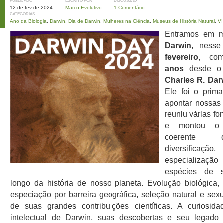
PUBLICADO
ESCRITO POR
DISCUSSÃO
12 de fev de 2024
Marco Evolutivo
1 Comentário
CATEGORIAS
Ano da Biologia
,
Darwin
,
Dia de Darwin
,
Mulheres na Ciência
,
Museus de História Natural
,
Ví
Entramos em 
Darwin
, ness
fevereiro
, co
anos
desde o 
Charles R. Dar
Ele foi o prim
apontar nossas 
reuniu várias fo
e montou o 
coerente 
diversificaçã
especializaç
espécies de 
longo da história de nosso planeta. Evolução biológica, 
especiação por barreira geográfica, seleção natural e sex
de suas grandes contribuições científicas. A curiosid
intelectual de Darwin, suas descobertas e seu legad