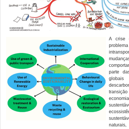
A crise 
problema
intran
mudança
comport
parte da
glob
descar
transiç
economi
sustentá
ecossis
sustentá
naturai