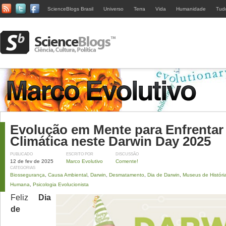
ScienceBlogs Brasil
Universo
Terra
Vida
Humanidade
Tud
Evolução em Mente para Enfrentar 
Climática neste Darwin Day 2025
PUBLICADO
ESCRITO POR
DISCUSSÃO
12 de fev de 2025
Marco Evolutivo
Comente!
CATEGORIAS
Biossegurança
,
Causa Ambiental
,
Darwin
,
Desmatamento
,
Dia de Darwin
,
Museus de História
Humana
,
Psicologia Evolucionista
Feliz
Dia
de