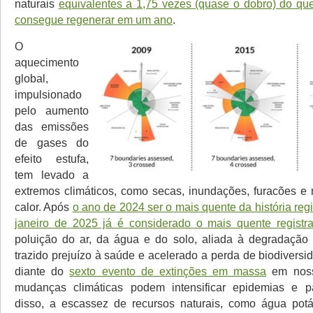
naturais
equivalentes a 1,75 vezes (quase o dobro) do que
consegue regenerar em um ano
.
O
aquecimento
global,
impulsionado
pelo aumento
das emissões
de gases do
efeito estufa,
tem levado a
extremos climáticos, como secas, inundações, furacões e
calor. Após
o ano de 2024 ser o mais quente da história reg
janeiro de 2025 já é considerado o mais quente registr
poluição do ar, da água e do solo, aliada à degradação 
trazido prejuízo à saúde e acelerado a perda de biodivers
diante do
sexto evento de extinções em massa
em noss
mudanças climáticas podem intensificar epidemias e 
disso, a escassez de recursos naturais, como água potá