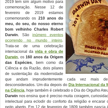
2019 tem sim algum motivo para
comemoração. Nesse 12 de
fevereiro de 2019 estamos
comemorando os
210 anos do
meu, do seu, do nosso eterno
bom velhinho Charles Robert
Darwin.
São
inúmero eventos
ocorrendo no mundo inteiro
.
Trata-se de uma celebração
internacional da
vida e obra de
Darwin
, os
160 anos da Origem
das Espécies
, bem como da
Ciência e da Razão, dois pilares
de sustentação da modernidade
que andam imprudentemente cada vez mais des
desconsiderados. Um dia depois do
Dia Internacional da
na Ciência
, hoje também é celebrado o Dia do Orgulho Ateu
Darwin
nos ensina que é preciso muita coragem, curiosida
intelectual para eclodir do conforto da religião e encara
peito aberto. Em 12 de fevereiro de 1809 também nascia