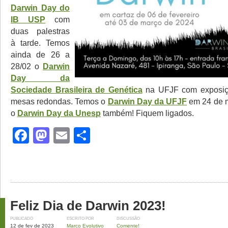
Darwin Day do
IB USP
com
duas palestras
à tarde. Temos
ainda de 26 a
28/02 o
Darwin
Day da
Sociedade Brasileira de Genética
na UFJF com exposiçõ
mesas redondas. Temos o
Darwin Day da UFJF
em 24 de m
o
Darwin Day da Unesp
também! Fiquem ligados.
Facebook
Mastodon
Email
Share
Feliz Dia de Darwin 2023!
PUBLICADO
ESCRITO POR
DISCUSSÃO
12 de fev de 2023
Marco Evolutivo
Comente!