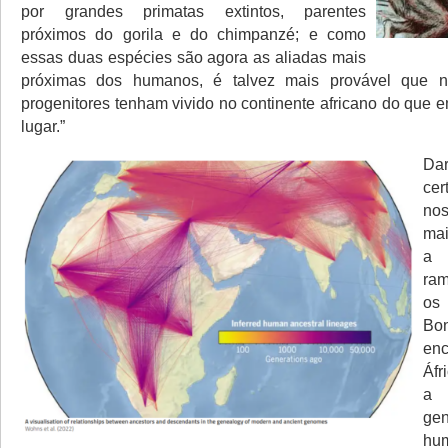
por grandes primatas extintos, parentes
próximos do gorila e do chimpanzé; e como
essas duas espécies são agora as aliadas mais
próximas dos humanos, é talvez mais provável que n
progenitores tenham vivido no continente africano do que 
lugar.”
Da
ce
no
mai
a 
ra
os
B
en
Áfr
a
gen
hu