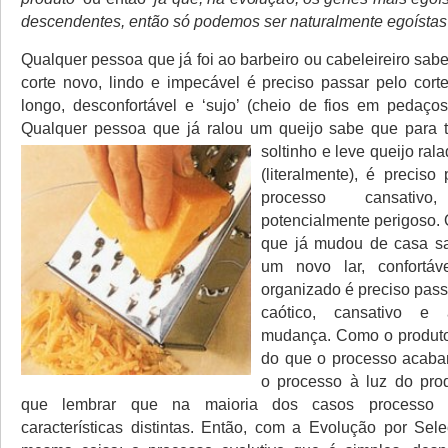
descendentes, então só podemos ser naturalmente egoísta
Qualquer pessoa que já foi ao barbeiro ou cabeleireiro sab
corte novo, lindo e impecável é preciso passar pelo cort
longo, desconfortável e ‘sujo’ (cheio de fios em pedaços
Qualquer pessoa que já ralou um queijo sabe que para t
soltinho e leve queijo rala
(literalmente), é preciso
processo cansati
potencialmente perigoso.
que já mudou de casa sa
um novo lar, confortáv
organizado é preciso pass
caótico, cansativo e 
mudança. Como o produto
do que o processo acab
o processo à luz do pro
que lembrar que na maioria dos casos processo 
características distintas. Então, com a Evolução por Sel