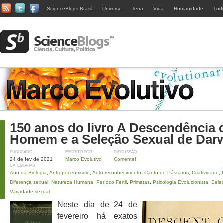
ScienceBlogs Brasil
Universo
Terra
Vida
Humanidade
Tud
150 anos do livro A Descendência 
Homem e a Seleção Sexual de Dar
PUBLICADO
ESCRITO POR
DISCUSSÃO
24 de fev de 2021
Marco Evolutivo
Comente!
CATEGORIAS
Ano da Biologia
,
Antropocentrismo
,
Auto-reconhecimento
,
Canto de Pássaros
,
Criatividade
,
Diferença sexual
,
Natureza Humana
,
Período Fértil
,
Primatas
,
Psicologia Evolucionista
,
Sele
Variadade sexual
Neste dia de 24 de
fevereiro há exatos