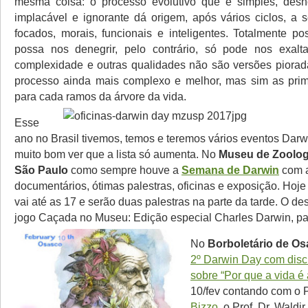
mesma coisa: o processo evolutivo que é simples, desno
implacável e ignorante dá origem, após vários ciclos, a 
focados, morais, funcionais e inteligentes. Totalmente po
possa nos denegrir, pelo contrário, só pode nos exalt
complexidade e outras qualidades não são versões piora
processo ainda mais complexo e melhor, mas sim as prim
para cada ramos da árvore da vida.
Esse
ano no Brasil tivemos, temos e teremos vários eventos Dar
muito bom ver que a lista só aumenta. No
Museu de Zoolog
São Paulo
como sempre houve a
Semana de Darwin
com a
documentários, ótimas palestras, oficinas e exposição. Hoj
vai até as 17 e serão duas palestras na parte da tarde. O de
jogo Caçada no Museu: Edição especial Charles Darwin, pa
No
Borboletário de O
2º Darwin Day com disc
sobre “Por que a vida é
10/fev contando com o P
Bizzo
, o Prof. Dr. Waldir