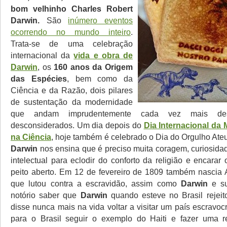
bom velhinho Charles Robert
Darwin.
São
inúmero eventos
ocorrendo no mundo inteiro
.
Trata-se de uma celebração
internacional da
vida e obra de
Darwin
, os
160 anos da Origem
das Espécies
, bem como da
Ciência e da Razão, dois pilares
de sustentação da modernidade
que andam imprudentemente cada vez mais des
desconsiderados. Um dia depois do
Dia Internacional da
na Ciência
, hoje também é celebrado o Dia do Orgulho Ateu
Darwin
nos ensina que é preciso muita coragem, curiosida
intelectual para eclodir do conforto da religião e encara
peito aberto. Em 12 de fevereiro de 1809 também nascia
que lutou contra a escravidão, assim como
Darwin
e su
notório saber que
Darwin
quando esteve no Brasil rejeit
disse nunca mais na vida voltar a visitar um país escravocr
para o Brasil seguir o exemplo do Haiti e fazer uma re