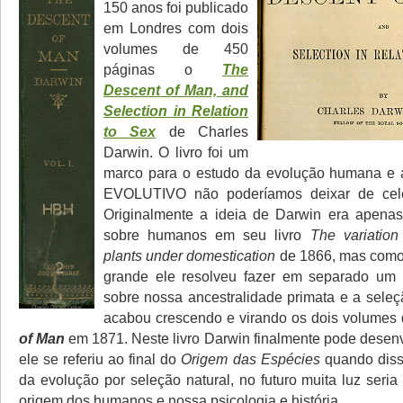
150 anos foi publicado
em Londres com dois
volumes de 450
páginas o
The
Descent of Man, and
Selection in Relation
to Sex
de Charles
Darwin. O livro foi um
marco para o estudo da evolução humana 
EVOLUTIVO não poderíamos deixar de cele
Originalmente a ideia de Darwin era apenas
sobre humanos em seu livro
The variation
plants under domestication
de 1866, mas como o
grande ele resolveu fazer em separado um
sobre nossa ancestralidade primata e a seleç
acabou crescendo e virando os dois volumes
of Man
em 1871. Neste livro Darwin finalmente pode desenv
ele se referiu ao final do
Origem das Espécies
quando diss
da evolução por seleção natural, no futuro muita luz seri
origem dos humanos e nossa psicologia e história.