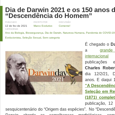
Dia de Darwin 2021 e os 150 anos 
“Descendência do Homem”
PUBLICADO
ESCRITO POR
DISCUSSÃO
12 de fev de 2021
Marco Evolutivo
Comente!
CATEGORIAS
Ano da Biologia
,
Biossegurança
,
Dia de Darwin
,
Natureza Humana
,
Pandemia de COVID-19
Evolucionista
,
Seleção Sexual
,
Sem categoria
É chegado o
D
a
grand
internacional
da
publicações
Charles Rober
dia 12/2/21, 
anos. E daqui 1
“A Descendên
Seleção em Re
(1871) comple
publicação, 12
sesquicentenário do “Origem das espécies”. No “Descendênc