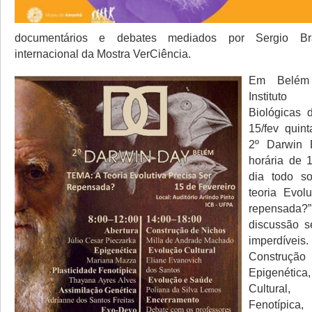
documentários e debates mediados por Sergio Bra
internacional da Mostra VerCiência.
Em Belém
Instituto
Biológicas
15/fev quint
2º Darwin 
horária de 
dia todo s
teoria Evolu
repensad
discussão s
imperdí
Construç
Epigenéti
Cultural,
Fenotípic