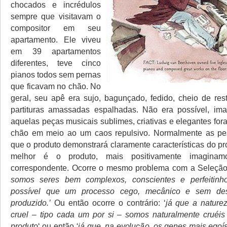
chocados e incrédulos
sempre que visitavam o
compositor em seu
apartamento. Ele viveu
em 39 apartamentos
diferentes, teve cinco
pianos todos sem pernas
que ficavam no chão. No
geral, seu apê era sujo, bagunçado, fedido, cheio de re
partituras amassadas espalhadas. Não era possível, ima
aquelas peças musicais sublimes, criativas e elegantes fo
chão em meio ao um caos repulsivo. Normalmente as p
que o produto demonstrará claramente características do p
melhor é o produto, mais positivamente imaginam
correspondente. Ocorre o mesmo problema com a Seleção
somos seres bem complexos, conscientes e perfeitin
possível que um processo cego, mecânico e sem des
produzido.’
Ou então ocorre o contrário: ‘
já que a nature
cruel – tipo cada um por si – somos naturalmente cruéi
produto
‘ ou então
‘já que, na evolução, os genes mais egoí