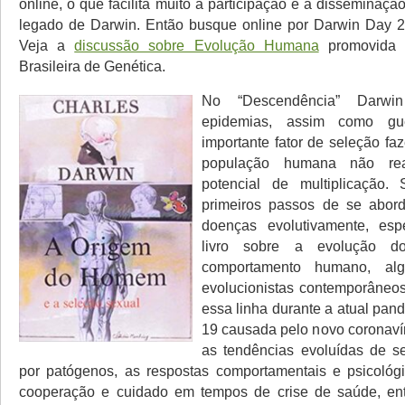
online, o que facilita muito a participação e a disseminaçã
legado de Darwin. Então busque online por Darwin Day 2
Veja a
discussão sobre Evolução Humana
promovida 
Brasileira de Genética.
No “Descendência” Darwin
epidemias, assim como gu
importante fator de seleção f
população humana não rea
potencial de multiplicação.
primeiros passos de se abord
doenças evolutivamente, es
livro sobre a evolução 
comportamento humano, alg
evolucionistas contemporâneo
essa linha durante a atual pa
19 causada pelo novo coronav
as tendências evoluídas de se
por patógenos, as respostas comportamentais e psicológ
cooperação e cuidado em tempos de crise de saúde, entr