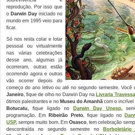
reprodução. Por isso que
o
Darwin Day
iniciado no
mundo em 1995 veio para
ficar.
Só nos resta colar e lotar
pessoal ou virtualmente
nas várias celebrações
desse ano, algumas já
ocorreram, outras estão
ocorrendo agora e outras
vão ocorrer depois do
começo do ano letivo ou até no segundo semestre. Você
Janeiro
, fique de olho no Darwin Day na
Livraria Travess
ótimos palestrantes e no
Museu do Amanhã
com o incrível
Botucatu,
fique ligado no
Darwin Day Unesp
,
sem
programação. Em
Ribeirão Preto
, fique ligado no
Dar
USP
,
sempre muito bom. Em
Osasco
, tem celebração semp
descontraída no segundo semestre no
Borboletário