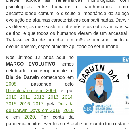
Darwin aborda as semelhanças morfológicas, comp
psicológicas entre humanos e não-humanos como
ancestralidade comum, e discute a importância da seleç
evolução de algumas características compartilhadas. Darwi
as diferenças que existem entre nós e os outros animais s
de tipo, e que todos os humanos vieram de um ancestral
Trata-se então de um dia, um mês e um ano muito es
evolucionismo, especialmente aplicado ao ser humano.
Nos últimos 12 anos aqui no
MARCO EVOLUTIVO
, temos
celebrado ininterruptamente o
Dia de Darwin
começando em
2008
, passando pelo
Bicentenário em 2009
, e por
2010
,
2011
,
2012
,
2013
,
2014
,
2015
,
2016
,
2017
, pela
Década
de Darwin Days em 2018
,
2019
e em
2020
. Por conta da
pandemia muitos eventos no Brasil e no mundo todo estão 