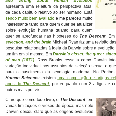
and Wrong about Human Evolution
apresenta uma releitura da perspectiva atual
de cada capítulo relativo ao ser humano. Está
sendo muito bem avaliado
e me pareceu muito
interessante tanto para quem quer se atualizar
sobre evolução humana quanto para quem
quer se aprofundar nas hipóteses do
The Descent
. E
selection, and the brain
Micheal Ryan faz uma revisão das 
pesquisa relacionadas à ideia da Darwin sobre a evolução
um fim em si mesma. Em
Darwin’s closet: the queer side
of man (1871)
, Ross Brooks ressalta como Darwin inte
variação individual nos assuntos da seleção sexual o que
para o nascimento da sexologia moderna. No Periód
Human Sciences
existem
uma compilação de artigos ce
anos do
The Descent
, por enquanto com 3 artigos e 
outros mais por vir.
Claro que como todo livro, o
The Descent
tem
várias limitações e vieses de época, mas nele
Darwin deixou claro que as origens evolutivas