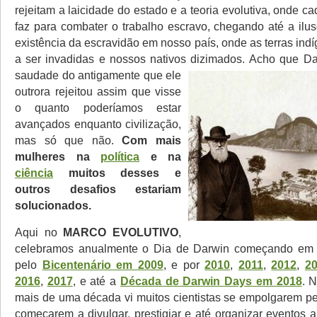
rejeitam a laicidade do estado e a teoria evolutiva, onde 
faz para combater o trabalho escravo, chegando até a ilu
existência da escravidão em nosso país, onde as terras in
a ser invadidas e nossos nativos dizimados.
Acho que Dar
saudade do antigamente que ele
outrora rejeitou assim que visse
o quanto poderíamos estar
avançados enquanto civilização,
mas só que não.
Com mais
mulheres na
política
e na
ciência
muitos desses e
outros desafios estariam
solucionados.
Aqui no
MARCO EVOLUTIVO
,
celebramos anualmente o Dia de Darwin começando e
pelo
Bicentenário em 2009
, e por
2010
,
2011
,
2012
,
2
2016
,
2017
, e até a
Década de Darwin Days em 2018
. 
mais de uma década vi muitos cientistas se empolgarem p
começarem a divulgar, prestigiar e até organizar eventos 