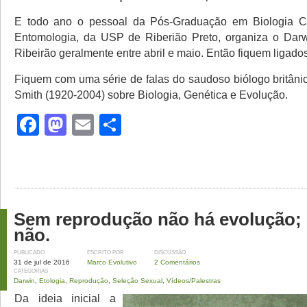
E todo ano o pessoal da Pós-Graduação em Biologia 
Entomologia, da USP de Riberião Preto, organiza o Da
Ribeirão geralmente entre abril e maio. Então fiquem ligados
Fiquem com uma série de falas do saudoso biólogo britân
Smith (1920-2004) sobre Biologia, Genética e Evolução.
Facebook
Mastodon
Email
Share
Sem reprodução não há evolução; 
não.
PUBLICADO
ESCRITO POR
DISCUSSÃO
31 de jul de 2016
Marco Evolutivo
2 Comentários
CATEGORIAS
Darwin
,
Etologia
,
Reprodução
,
Seleção Sexual
,
Vídeos/Palestras
Da ideia inicial a