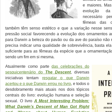
e maiores. Mas
evolução d
necessário p
fêmeas das o
também têm senso estético e que a variação nesse senso
pressão social favorecendo a evolução dos ornamentos an
para Darwin a beleza do pavão ou da ave do paraíso não
precisa indicar uma qualidade de sobrevivência, basta ela
suficiente para as fêmeas da espécie que a ornamentação
sendo um fim em si mesma.
Atualmente como parte
das celebrações do
sesquicentenário do
The Descent
, diversas
iniciativas tentam
resgatar o que Darwin
acertou e o que Darwin errou no livro
, e todos o
desdobramento mais atuais nos dois tópicos
centrais do livro: evolução humana e seleção
sexual. O livro
A Most Interesting Problem:
What Darwin’s Descent of Man Got Right