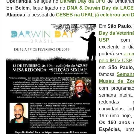
Uberlândia
, se ligue no
Darwin Day da UFU
de Umuarama
Em
Belém
, fique ligado no
DNA & Darwin Day da LAG
Alagoas
, o pessoal do
GESEB na UFAL já celebrou seu 
Em
São Paulo
,
Day da Veterin
USP
com pr
excelente o di
poderá ser
aco
pelo IPTV USP
.
em
São Paulo
famosa
Semana
Museu de Zo
com programaç
semana inteira
redondas 
convidados, to
19h: uma hoje, 
Os 160 anos 
Espécies
, um