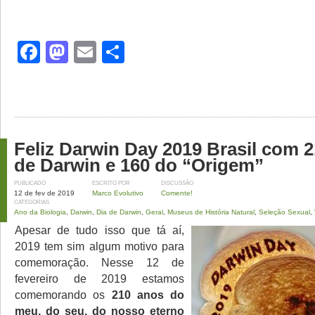
Facebook
Mastodon
Email
Share
Feliz Darwin Day 2019 Brasil com 
de Darwin e 160 do “Origem”
PUBLICADO
ESCRITO POR
DISCUSSÃO
12 de fev de 2019
Marco Evolutivo
Comente!
CATEGORIAS
Ano da Biologia
,
Darwin
,
Dia de Darwin
,
Geral
,
Museus de História Natural
,
Seleção Sexual
,
Apesar de tudo isso que tá aí,
2019 tem sim algum motivo para
comemoração. Nesse 12 de
fevereiro de 2019 estamos
comemorando os
210 anos do
meu, do seu, do nosso eterno