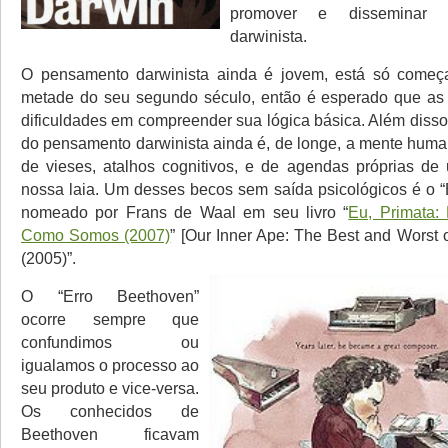
promover e disseminar 
darwinista.
O pensamento darwinista ainda é jovem, está só come
metade do seu segundo século, então é esperado que as 
dificuldades em compreender sua lógica básica. Além disso
do pensamento darwinista ainda é, de longe, a mente huma
de vieses, atalhos cognitivos, e de agendas próprias d
nossa laia. Um desses becos sem saída psicológicos é o “
nomeado por Frans de Waal em seu livro “
Eu, Primata
Como Somos (2007)
” [Our Inner Ape: The Best and Worst
(2005)”.
O “Erro Beethoven”
ocorre sempre que
confundimos ou
igualamos o processo ao
seu produto e vice-versa.
Os conhecidos de
Beethoven ficavam