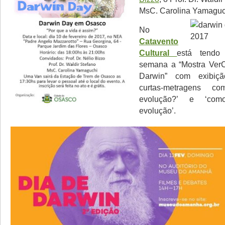
MsC. Carolina Yamaguc
No
Catavento
Cultural
está tendo
semana a “Mostra VerC
Darwin” com exibiç
curtas-metragens 
evolução?’ e ‘com
evolução’.