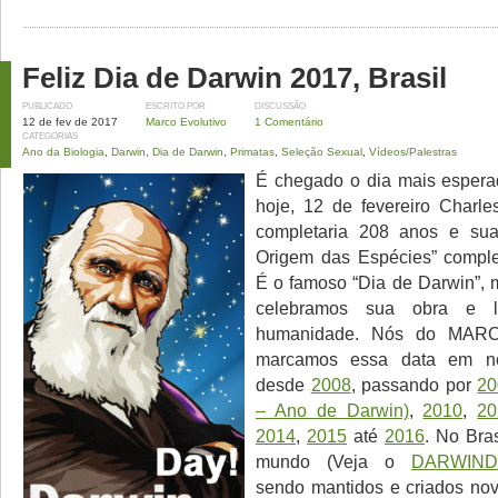
Feliz Dia de Darwin 2017, Brasil
PUBLICADO
ESCRITO POR
DISCUSSÃO
12 de fev de 2017
Marco Evolutivo
1 Comentário
CATEGORIAS
Ano da Biologia
,
Darwin
,
Dia de Darwin
,
Primatas
,
Seleção Sexual
,
Vídeos/Palestras
É chegado o dia mais espera
hoje, 12 de fevereiro Charl
completaria 208 anos e su
Origem das Espécies” comple
É o famoso “Dia de Darwin”,
celebramos sua obra e 
humanidade. Nós do MAR
marcamos essa data em no
desde
2008
, passando por
20
– Ano de Darwin)
,
2010
,
20
2014
,
2015
até
2016
. No Bra
mundo (Veja o
DARWIND
sendo mantidos e criados no