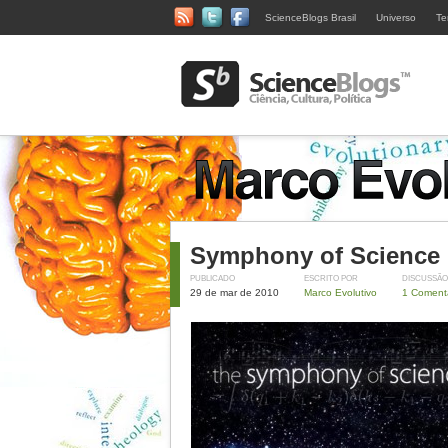
ScienceBlogs Brasil
Universo
Te
Symphony of Science
PUBLICADO
ESCRITO POR
DISCUSSÃO
29 de mar de 2010
Marco Evolutivo
1 Coment