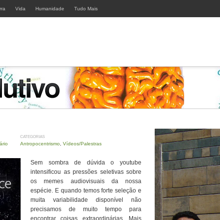
rra
Vida
Humanidade
Tudo Mais
CATEGORIAS
ário
Antropocentrismo
,
Vídeos/Palestras
Sem sombra de dúvida o youtube
intensificou as pressões seletivas sobre
os memes audiovisuais da nossa
espécie. E quando temos forte seleção e
muita variabilidade disponível não
precisamos de muito tempo para
encontrar coisas extraordinárias. Mais