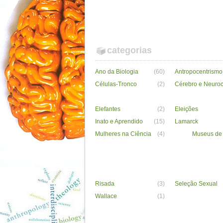
categorias
Ano da Biologia
(60)
Antropocentrismo
Células-Tronco
(2)
Cérebro e Neuroc
Elefantes
(2)
Eleições
Inato e Aprendido
(15)
Lamarck
Mulheres na Ciência
(4)
Museus de 
Risada
(3)
Seleção Sexual
Wallace
(1)