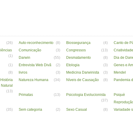
(26)
Auto-reconhecimento
(8)
Biossegurança
(4)
Canto de P
iências
Comunicação
(3)
Congressos
(13)
Criatividad
(1)
Darwin
(55)
Desmatamento
(8)
Dia de Dar
(1)
Entrevista Web Divã
(2)
Etologia
(3)
Genes e Am
(8)
livros
(3)
Medicina Darwinista
(3)
Mendel
História
Natureza Humana
(34)
Níveis de Causação
(8)
Pandemia 
Natural
(13)
Primatas
(13)
Psicologia Evolucionista
Psiquè
(37)
Reproduçã
(35)
Sem categoria
(2)
Sexo Casual
(8)
Variadade 