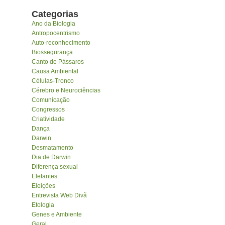
Categorias
Ano da Biologia
Antropocentrismo
Auto-reconhecimento
Biossegurança
Canto de Pássaros
Causa Ambiental
Células-Tronco
Cérebro e Neurociências
Comunicação
Congressos
Criatividade
Dança
Darwin
Desmatamento
Dia de Darwin
Diferença sexual
Elefantes
Eleições
Entrevista Web Divã
Etologia
Genes e Ambiente
Geral