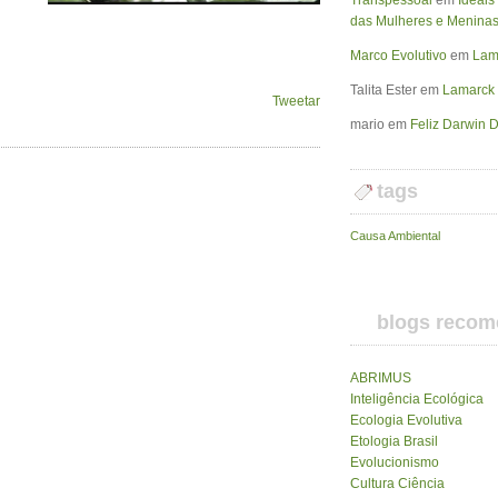
Transpessoal
em
Ideais
das Mulheres e Meninas
Marco Evolutivo
em
Lama
Talita Ester
em
Lamarck 
Tweetar
mario
em
Feliz Darwin D
tags
Causa Ambiental
blogs reco
ABRIMUS
Inteligência Ecológica
Ecologia Evolutiva
Etologia Brasil
Evolucionismo
Cultura Ciência