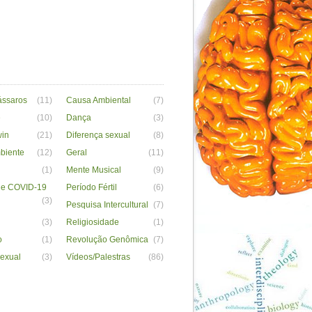
ássaros
(11)
Causa Ambiental
(7)
e
(10)
Dança
(3)
win
(21)
Diferença sexual
(8)
biente
(12)
Geral
(11)
(1)
Mente Musical
(9)
de COVID-19
Período Fértil
(6)
(3)
Pesquisa Intercultural
(7)
(3)
Religiosidade
(1)
o
(1)
Revolução Genômica
(7)
sexual
(3)
Vídeos/Palestras
(86)