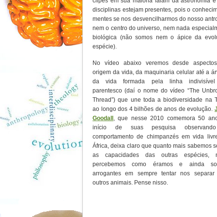
clipes em sua maioria falam da astronomia 
disciplinas estejam presentes, pois o conheci
mentes se nos desvencilharmos do nosso antro
nem o centro do universo, nem nada especialme
biológica (não somos nem o ápice da evol
espécie).
No vídeo abaixo veremos desde aspecto
origem da vida, da maquinaria celular até a á
da vida formada pela linha indivisíve
parentesco (daí o nome do vídeo “The Unbr
Thread”) que une toda a biodiversidade na T
ao longo dos 4 bilhões de anos de evolução.
Goodall
, que nesse 2010 comemora 50 an
início de suas pesquisa observand
comportamento de chimpanzés em vida livr
África, deixa claro que quanto mais sabemos 
as capacidades das outras espécies, 
percebemos como éramos e ainda so
arrogantes em sempre tentar nos separar
outros animais. Pense nisso.