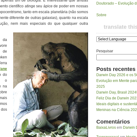
e apenas um de biologia. É interessante que ambas
Doutorado – Evolução 
mento científico atinge seu ápice de poder em nossas
pocentrismo, tanto em escala planetária (não somos
Sobre
nte diferente de outras galaxias), quanto na escala
ução, nem mais especiais do que qualquer outra
translate thi
s da
rvore
Pesquisar
l de
oken
erra
Posts recentes
Jane
o do
Darwin Day 2026 e os 5
o o
Evolução em Mente para 
e na
2025
sobre
Darwin Day, Brasil 2024
mais
Feliz Dia de Darwin 202
mos
Ideais digitais e susten
 dos
Meninas na Ciência 20
Comentários
BaixaLivros
em
Darwin D