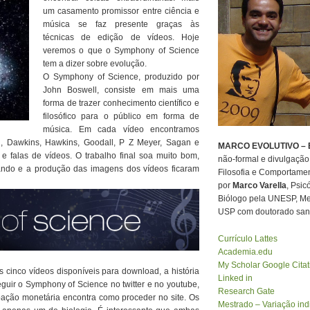
um casamento promissor entre ciência e
música se faz presente graças às
técnicas de edição de vídeos. Hoje
veremos o que o Symphony of Science
tem a dizer sobre evolução.
O Symphony of Science, produzido por
John Boswell, consiste em mais uma
forma de trazer conhecimento científico e
filosófico para o público em forma de
música. Em cada vídeo encontramos
gh, Dawkins, Hawkins, Goodall, P Z Meyer, Sagan e
MARCO EVOLUTIVO – E
 e falas de vídeos. O trabalho final soa muito bom,
não-formal e divulgação 
tando e a produção das imagens dos vídeos ficaram
Filosofia e Comportamen
por
Marco Varella
, Psic
Biólogo pela UNESP, Mes
USP com doutorado sand
Currículo Lattes
Academia.edu
My Scholar Google Citat
cinco vídeos disponíveis para download, a história
Linked in
guir o Symphony of Science no twitter e no youtube,
Research Gate
oação monetária encontra como proceder no site. Os
Mestrado – Variação indi