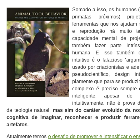
Somado a isso, os humanos (
primatas próximos) pro
ferramentas que nos ajudam 
e reprodução há muito t
capacidade mental de projet
também fazer parte intrí
humana. E isso também e
intuitivo é o falacioso ‘argu
usado por criacionistas e ad
pseudocientífico, design in
piamente que para se produzir
complexo é preciso sempre d
inteligente, apesar de ‘
intuitivamente, não é prova d
da teologia natural,
mas
sim do caráter evoluído da n
cognitiva de imaginar, reconhecer e produzir ferra
artefatos
.
Atualmente temos
o desafio de promover e intensificar o e