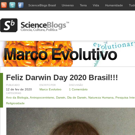
ScienceBlogs Brasil
Universo
Terra
Vida
Humanidade
Tud
Feliz Darwin Day 2020 Brasil!!!
PUBLICADO
ESCRITO POR
DISCUSSÃO
12 de fev de 2020
Marco Evolutivo
1 Comentário
CATEGORIAS
Ano da Biologia
,
Antropocentrismo
,
Darwin
,
Dia de Darwin
,
Natureza Humana
,
Pesquisa Inter
Religiosidade