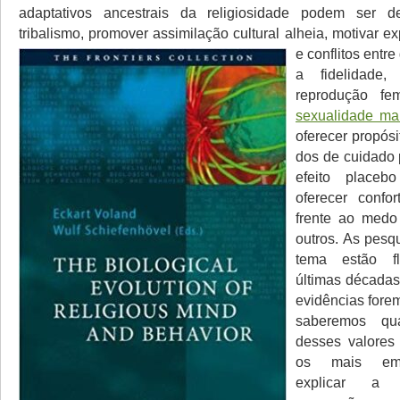
adaptativos ancestrais da religiosidade podem ser d
tribalismo, promover assimilação cultural alheia,
motivar ex
e conflitos entre
a fidelidade,
reprodução fe
sexualidade ma
oferecer propós
dos de cuidado p
efeito placeb
oferecer confo
frente ao medo
outros. As pesq
tema estão f
últimas décadas
evidências for
saberemos qu
desses valores
os mais em
explicar a