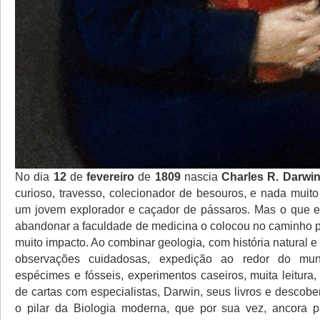
No dia
12
de
fevereiro
de
1809
nascia
Charles R. Darwi
curioso, travesso, colecionador de besouros, e nada muito
um jovem explorador e caçador de pássaros. Mas o que e
abandonar a faculdade de medicina o colocou no caminho p
muito impacto. Ao combinar geologia, com história natural 
observações cuidadosas, expedição ao redor do mun
espécimes e fósseis, experimentos caseiros, muita leitura, 
de cartas com especialistas, Darwin, seus livros e descobe
o pilar da Biologia moderna, que por sua vez, ancora p