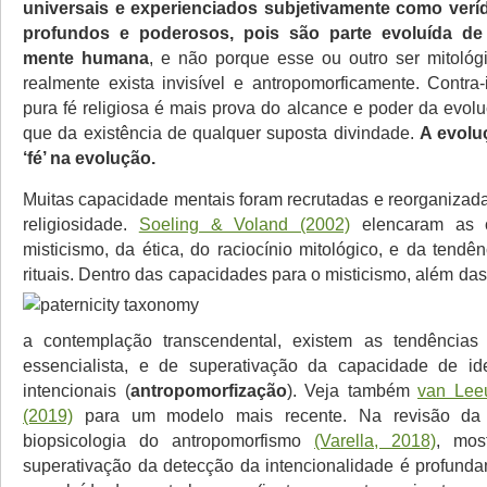
universais e experienciados subjetivamente como verídi
profundos e poderosos, pois são parte evoluída de
mente humana
, e não porque esse ou outro ser mitológ
realmente exista invisível e antropomorficamente. Contra-
pura fé religiosa é mais prova do alcance e poder da evol
que da existência de qualquer suposta divindade.
A evolu
‘fé’ na evolução.
Muitas capacidade mentais foram recrutadas e reorganizad
religiosidade.
Soeling & Voland (2002)
elencaram as 
misticismo, da ética, do raciocínio mitológico, e da tendên
rituais.
Dentro das capacidades para o misticismo, além das
a contemplação transcendental, existem as tendência
essencialista, e de superativação da capacidade de ide
intencionais (
antropomorfização
). Veja também
van Lee
(2019)
para um modelo mais recente. Na revisão da li
biopsicologia do antropomorfismo
(Varella, 2018)
, mos
superativação da detecção da intencionalidade é profund