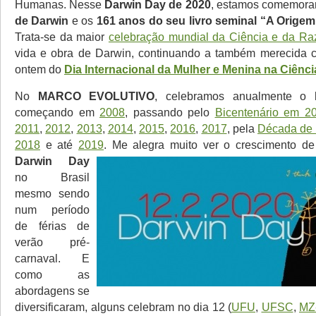
Humanas. Nesse
Darwin Day de 2020
, estamos comemor
de Darwin
e os
161 anos do seu livro seminal “A Orige
Trata-se da maior
celebração mundial da Ciência e da Ra
vida e obra de Darwin, continuando a também merecida
ontem do
Dia Internacional da Mulher e Menina na Ciênci
No
MARCO EVOLUTIVO
, celebramos anualmente o
começando em
2008
, passando pelo
Bicentenário em 2
2011
,
2012
,
2013
,
2014
,
2015
,
2016
,
2017
, pela
Década de
2018
e até
2019
.
Me alegra muito ver o crescimento de
Darwin Day
no Brasil
mesmo sendo
num período
de férias de
verão pré-
carnaval. E
como as
abordagens se
diversificaram, alguns celebram no dia 12 (
UFU
,
UFSC
,
MZ