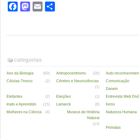
Facebook
Mastodon
Email
Share
categorias
Ano da Biologia
(60)
Antropocentrismo
(26)
Auto-reconhecimen
Células-Tronco
(2)
Cérebro e Neurociências
Comunicação
(1)
Darwin
Elefantes
(2)
Eleições
(1)
Entrevista Web Div
Inato e Aprendido
(15)
Lamarck
(8)
livros
Mulheres na Ciência
(4)
Museus de História
Natureza Humana
Natural
(13)
Primatas