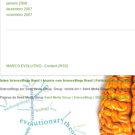
janeiro 2008
dezembro 2007
novembro 2007
MARCO EVOLUTIVO
-
Content (RSS)
Sobre ScienceBlogs Brasil
|
Anuncie com ScienceBlogs Brasil
|
Política de Privacidade
|
T
ScienceBlogs por Seed Media Group. Group. ©2006-2011 Seed Media Group LLC. Todos direito
Páginas da Seed Media Group
Seed Media Group
|
ScienceBlogs
|
SEEDMAGAZINE.COM