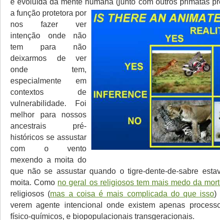
e evoluída da mente humana (junto com outros primatas p
a função protetora por
nos fazer ver
intenção onde não
tem para não
deixarmos de ver
onde tem,
especialmente em
contextos de
vulnerabilidade. Foi
melhor para nossos
ancestrais pré-
históricos se assustar
com o vento
mexendo a moita do
que não se assustar quando o tigre-dente-de-sabre esta
moita. Como
no geral os religiosos tem mais medo da mor
religiosos (
mas a coisa é mais complicada do que isso
)
verem agente intencional onde existem apenas processo
físico-químicos, e biopopulacionais transgeracionais.