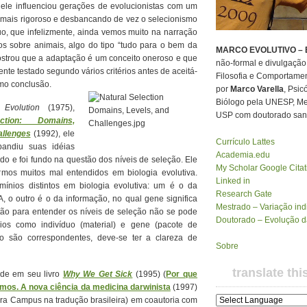
ele influenciou gerações de evolucionistas com um
mais rigoroso e desbancando de vez o selecionismo
o, que infelizmente, ainda vemos muito na narração
s sobre animais, algo do tipo “tudo para o bem da
MARCO EVOLUTIVO – E
ostrou que a adaptação é um conceito oneroso e que
não-formal e divulgação 
mente testado segundo vários critérios antes de aceitá-
Filosofia e Comportamen
omo conclusão.
por
Marco Varella
, Psic
Biólogo pela UNESP, Mes
Evolution
(1975),
USP com doutorado sand
ction: Domains,
allenges
(1992), ele
Currículo Lattes
pandiu suas idéias
Academia.edu
ado e foi fundo na questão dos níveis de seleção. Ele
My Scholar Google Citat
armos muitos mal entendidos em biologia evolutiva.
Linked in
ínios distintos em biologia evolutiva: um é o da
Research Gate
, o outro é o da informação, no qual gene significa
Mestrado – Variação indi
tão para entender os níveis de seleção não se pode
Doutorado – Evolução 
nios como indivíduo (material) e gene (pacote de
ão são correspondentes, deve-se ter a clareza de
Sobre
translate thi
rde em seu livro
Why We Get Sick
(1995) (
Por que
os. A nova ciência da medicina darwinista
(1997)
ora Campus na tradução brasileira) em coautoria com