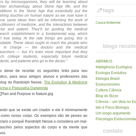
tics by microorganisms, they will be learning about
man archaeology, about Stone Age life, and the
tags
nditions in the Stone Age that essentially put the
nishing touches on human nature as we now have it.
ese same ideas then will be informing the work of
Causa Ambiental
ctitioners of medicine, and the interactions between
ctor and patient. They’ll be guiding the medical
search establishment in a fundamental way, which
’t true today. At the rate things are going, this is
evitable. These ideas ought to reach the people who
blogs reco
e in charge — the doctors and the medical
searchers — but it’s even more important that they
ach college students, especially future medical
dents, and patients who go to the doctor.”
ABRIMUS
Inteligência Ecológica
o deixe de receitar os seguintes links para seu
Ecologia Evolutiva
dico, para seus amigos alunos e professores das
Etologia Brasil
blog do Randolph Nesse,
The Evolution & Medicine
Evolucionismo
cina e Psiquiatria Darwinista
Cultura Ciência
Blog do Bizzo
Ciência – um Vela no E
Isto é Psico Biologia
ndo que se existe um criador e ele é minimamente
Um longo argumento
do como nosso corpo. Os exemplos vão de peixes ao
Psicologia Evolucionista
ca claro o porquê Randolph Nesse o considera um mal-
 fascínio pelos aspectos do corpo e da mente que
contato
vos.