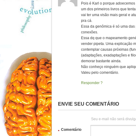
Pois é Karl o porque adoecemos 
um dos primeiros livros que tenta
vai ter uma visão mais geral e a
pra cá.
Essa da genômica é só uma das 
conexões.
Essa dq que o mapeamento genéti
vender pipeta. Uma explicação m
contemplar causas próximas (fun
(adaptações, exadaptações e filo
demorar bastante ainda.
Não conheço ninguém que aplique
Valeu pelo comentário.
Responder
ENVIE SEU COMENTÁRIO
Seu e-mail não será divulg
Comentário
*