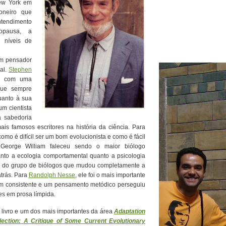
New York em
oneiro que
tendimento
nopausa, a
 níveis de
um pensador
al.
Stephen
to com uma
 que sempre
uanto à sua
 um cientista
a sabedoria
s famosos escritores na história da ciência. Para
como é difícil ser um bom evolucionista e como é fácil
 George William faleceu sendo o maior biólogo
anto a ecologia comportamental quanto a psicologia
rte do grupo de biólogos que mudou completamente a
atrás. Para
Randolph Nesse
, ele foi o mais importante
m consistente e um pensamento metódico perseguiu
es em prosa límpida.
 livro e um dos mais importantes da área
Adaptation
lection: A Critique of Some Current Evolutionary