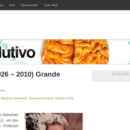
rra
Vida
Humanidade
Tudo Mais
926 – 2010) Grande
ANTERIOR
←
rios
,
Medicina Darwinista
,
Natureza Humana
,
Período Fértil
,
e Alzheimer
10)
, um dos
e. Professor