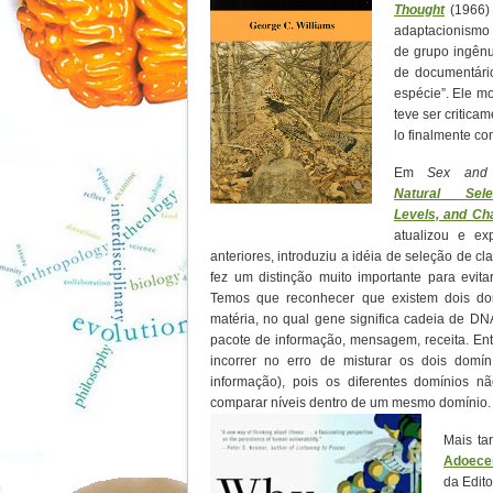
Thought
(1966) 
adaptacionismo 
de grupo ingênu
de documentário
espécie”. Ele m
teve ser critica
lo finalmente c
Em
Sex and 
Natural Sele
Levels, and Ch
atualizou e ex
anteriores, introduziu a idéia de seleção de cl
fez um distinção muito importante para evit
Temos que reconhecer que existem dois dom
matéria, no qual gene significa cadeia de DNA
pacote de informação, mensagem, receita. En
incorrer no erro de misturar os dois domí
informação), pois os diferentes domínios n
comparar níveis dentro de um mesmo domínio.
Mais ta
Adoecem
da Edit