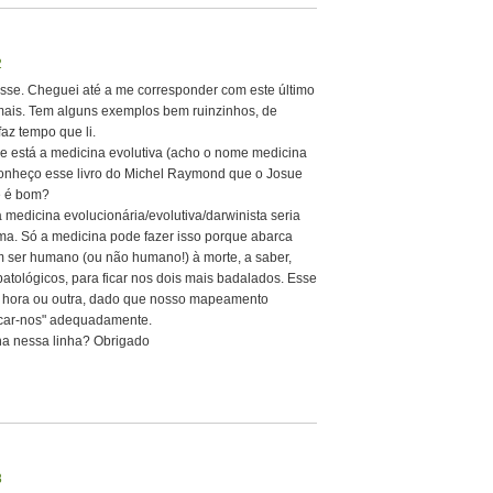
2
Nesse. Cheguei até a me corresponder com este último
mais. Tem alguns exemplos bem ruinzinhos, de
az tempo que li.
 está a medicina evolutiva (acho o nome medicina
conheço esse livro do Michel Raymond que o Josue
e é bom?
medicina evolucionária/evolutiva/darwinista seria
oma. Só a medicina pode fazer isso porque abarca
 ser humano (ou não humano!) à morte, a saber,
patológicos, para ficar nos dois mais badalados. Esse
uma hora ou outra, dado que nosso mapeamento
icar-nos" adequadamente.
ha nessa linha? Obrigado
8