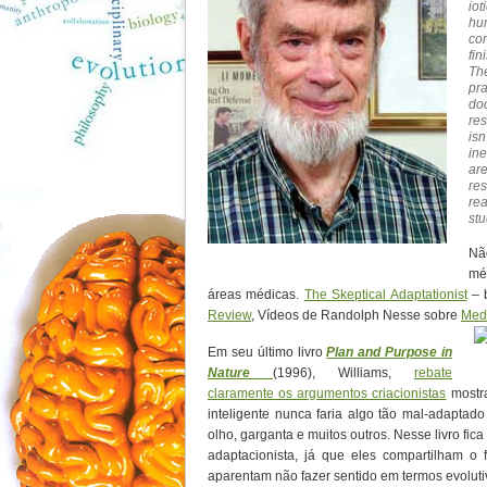
io
hu
co
fi
Th
pra
do
re
isn
in
ar
re
re
stu
Nã
mé
áreas médicas.
The Skeptical Adaptationist
– 
Review
, Vídeos de Randolph Nesse sobre
Medi
Em seu último livro
Plan and Purpose in
Nature
(1996), Williams,
rebate
claramente os argumentos criacionistas
mostra
inteligente nunca faria algo tão mal-adapta
olho, garganta e muitos outros. Nesse livro fi
adaptacionista, já que eles compartilham o
aparentam não fazer sentido em termos evoluti