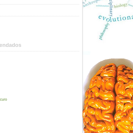
mendados
scuro