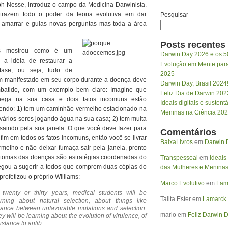
h Nesse, introduz o campo da Medicina Darwinista.
razem todo o poder da teoria evolutiva em dar
Pesquisar
, amarrar e guias novas perguntas mas toda a área
.
Posts recentes
ms mostrou como é um
Darwin Day 2026 e os 5
 a idéia de restaurar a
Evolução em Mente para 
tase, ou seja, tudo de
2025
 manifestado em seu corpo durante a doença deve
Darwin Day, Brasil 2024
batido, com um exemplo bem claro: Imagine que
Feliz Dia de Darwin 202
hega na sua casa e dois fatos incomuns estão
Ideais digitais e susten
endo: 1) tem um caminhão vermelho estacionado na
Meninas na Ciência 20
 vários seres jogando água na sua casa; 2) tem muita
saindo pela sua janela. O que você deve fazer para
Comentários
im em todos os fatos incomuns, então você se livrar
BaixaLivros
em
Darwin D
melho e não deixar fumaça sair pela janela, pronto
intomas das doenças são estratégias coordenadas do
Transpessoal
em
Ideais
egou a sugerir a todos que comprem duas cópias do
das Mulheres e Meninas
rofetizou o próprio Williams:
Marco Evolutivo
em
Lama
n twenty or thirty years, medical students will be
Talita Ester
em
Lamarck 
arning about natural selection, about things like
lance between unfavorable mutations and selection.
mario
em
Feliz Darwin D
y will be learning about the evolution of virulence, of
istance to antib