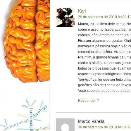
Karl
29 de setembro de 2010 às 03:1
Marco, eu li o livro dele com o 
sobre o assunto. Esperava bem 
cabeça, não lembro de nenhum, f
Ficaram algumas perguntas. Onde
darwinista péssimo) hoje? Não 
comentou aí em cima. Vc sabe s
Pra mim, o grande tchans de uma 
contar a história de nossos gen
todos os processos que levam um
aspectos epidemiológicos e fisio
"serviço" vai ter que ser feito 
genético não deu conta de "expl
Você sabe de alguém que trabal
Responder
Marco Varella
30 de setembro de 2010 às 04:2