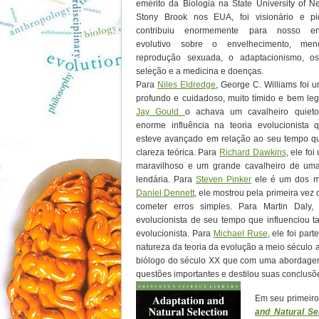
emérito da Biologia na State University of 
Stony Brook nos EUA, foi visionário e pi
contribuiu enormemente para nosso en
evolutivo sobre o envelhecimento, me
reprodução sexuada, o adaptacionismo, os
seleção e a medicina e doenças.
Para
Niles Eldredge
, George C. Williams foi 
profundo e cuidadoso, muito tímido e bem leg
Jay Gould
o achava um cavalheiro quie
enorme influência na teoria evolucionista
esteve avançado em relação ao seu tempo q
clareza teórica. Para
Richard Dawkins
, ele foi
maravilhoso e um grande cavalheiro de um
lendária. Para
Steven Pinker
ele é um dos mai
Daniel Dennett
, ele mostrou pela primeira vez 
cometer erros simples. Para Martin Daly,
evolucionista de seu tempo que influenciou t
evolucionista. Para
Michael Ruse
, ele foi pa
natureza da teoria da evolução a meio século 
biólogo do século XX que com uma abordage
questões importantes e destilou suas conclusõ
Em seu primeiro
and Natural Se