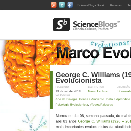
ScienceBlogs Brasil
Universo
Te
George C. Williams (1
Evolucionista
PUBLICADO
ESCRITO POR
DISCUSSÃO
13 de set de 2010
Marco Evolutivo
3 Comentá
CATEGORIAS
Ano da Biologia
,
Genes e Ambiente
,
Inato e Aprendido
Psicologia Evolucionista
,
Vídeos/Palestras
Morreu no dia 08, semana passada, do mal d
aos 83 anos
George C. Williams
(1926 – 20
mais importantes evolucionistas da atualidad