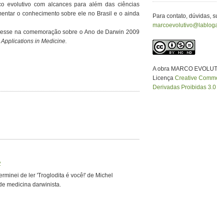
o evolutivo com alcances para além das ciências
ntar o conhecimento sobre ele no Brasil e o ainda
Para contato, dúvidas, 
marcoevolutivo@labloga
Nesse na comemoração sobre o Ano de Darwin 2009
Applications in Medicine.
A obra MARCO EVOLUT
Licença
Creative Common
Derivadas Proibidas 3.0 
2
rminei de ler 'Troglodita é você!' de Michel
e medicina darwinista.