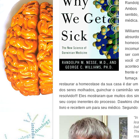
Randolp
Ambos t
sentido
médica
Willia
absurdo
homeos
incomum
ser com
você c
acontec
frente e
fumaça 
restaurar a homeostase da sua casa é dar um f
dos seres molhados, guinchar o caminhão ver
resolvido!!! Eles mostraram que muitos dos s
seu corpo inerentes do processo. Dawkins ch
livro e receitem um para seu médico. Segundo p
“I
le
ba
The
res