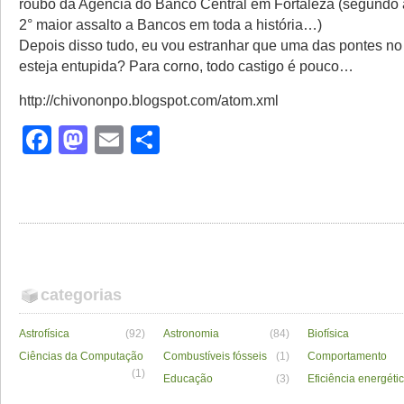
roubo da Agência do Banco Central em Fortaleza (segundo 
2° maior assalto a Bancos em toda a história…)
Depois disso tudo, eu vou estranhar que uma das pontes n
esteja entupida? Para corno, todo castigo é pouco…
http://chivononpo.blogspot.com/atom.xml
Facebook
Mastodon
Email
Share
categorias
Astrofísica
(92)
Astronomia
(84)
Biofísica
Ciências da Computação
Combustíveis fósseis
(1)
Comportamento
(1)
Educação
(3)
Eficiência energéti