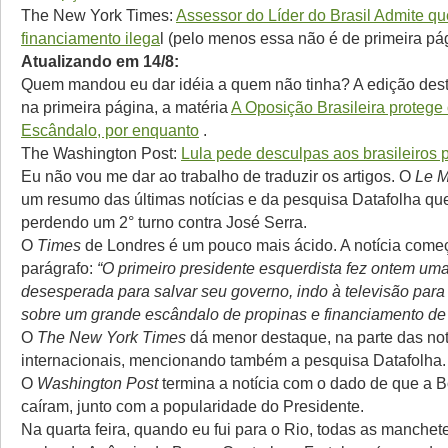
The New York Times:
Assessor do Líder do Brasil Admite qu
financiamento ilega
l (pelo menos essa não é de primeira pá
Atualizando em 14/8:
Quem mandou eu dar idéia a quem não tinha? A edição dest
na primeira página, a matéria
A Oposição Brasileira protege
Escândalo, por enquanto
.
The Washington Post:
Lula pede desculpas aos brasileiros 
Eu não vou me dar ao trabalho de traduzir os artigos. O
Le 
um resumo das últimas notícias e da pesquisa Datafolha que
perdendo um 2° turno contra José Serra.
O
Times
de Londres é um pouco mais ácido. A notícia come
parágrafo:
“O primeiro presidente esquerdista fez ontem uma
desesperada para salvar seu governo, indo à televisão para
sobre um grande escândalo de propinas e financiamento d
O
The New York Times
dá menor destaque, na parte das not
internacionais, mencionando também a pesquisa Datafolha.
O
Washington Post
termina a notícia com o dado de que a 
caíram, junto com a popularidade do Presidente.
Na quarta feira, quando eu fui para o Rio, todas as manchet