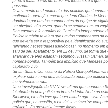
julho, a matar a tiros um brasileiro inocente, é o que foi
passada.
O vazamento do depoimento dos policiais que tomaram 
malfadada operação, revela que Jean Charles de Menez
dominado por um dos componentes da equipe de vigilân
ser alvejado oito vezes, quando se sentava em um vagã
Documentos e fotografias da Comissão Independente d
Polícia também revelam que um dos componentes da eq
que deveria ser o responsável pela identificação do sus
“aliviando necessidades fisiológicas”, no momento em
saiu de seu apartamento, em 22 de julho, de forma que 
afiançar que eles estariam seguindo Hussain Osman, 
homens-bomba. Também fica implícito que Menezes pode
capturado vivo.
Sir Ian Blair, o Comissário da Polícia Metropolitana, vai 
explicar sobre como uma sofisticada operação policial s
incrivelmente errada.
Uma investigação da ITV News afirma que, quando o Sr
foi abordado pela polícia no trem da Linha Norte na est
Stockwell, ele não teve qualquer atitude agressiva. As 
polícia que, na ocasião, o eletricista estava “se compo
errático”, são presumivelmente falsas.