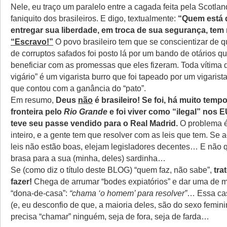
Nele, eu traço um paralelo entre a cagada feita pela Scotlan
faniquito dos brasileiros. E digo, textualmente:
“Quem está 
entregar sua liberdade, em troca de sua segurança, tem
“Escravo!”
O povo brasileiro tem que se conscientizar de 
de corruptos safados foi posto lá por um bando de otários q
beneficiar com as promessas que eles fizeram. Toda vítima 
vigário” é um vigarista burro que foi tapeado por um vigarist
que contou com a ganância do “pato”.
Em resumo,
Deus
não
é brasileiro! Se foi, há muito temp
fronteira pelo
Rio Grande
e foi viver como “ilegal” nos 
teve seu passe vendido para o Real Madrid.
O problema é
inteiro, e a gente tem que resolver com as leis que tem. Se
leis não estão boas, elejam legisladores decentes… E não 
brasa para a sua (minha, deles) sardinha…
Se (como diz o título deste BLOG) “quem faz, não sabe”,
tra
fazer!
Chega de arrumar “bodes expiatórios” e dar uma de 
“dona-de-casa”:
“chama ‘o homem’ para resolver”
… Essa c
(e, eu desconfio de que, a maioria deles, são do sexo femini
precisa “chamar” ninguém, seja de fora, seja de farda…