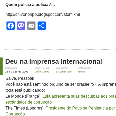
Quem policia a polícia?…
http://chivononpo.blogspot.com/atom.xml
Facebook
Mastodon
Email
Share
Deu na Imprensa Internacional
PUBLICADO
ESCRITO POR
DISCUSSÃO
CATEGORIAS
13 de ago de 2005
João Carlos
1 Comentário
Geral
Salve, Pessoal!
Você não está sentindo orgulho de ser brasileiro?! A impren
toda está publicando:
Le Monde (França):
Lula apresenta suas desculpas aos bras
escândalos de corrupção
The Times (Londres):
Presidente do Povo se Penitencia por
Corrupção