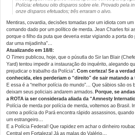
Polícia: efetuou oito disparos sobre ele. Provado pela i
onze disparos efetuados; três erraram o alvo.
Mentiras, covardia, decisões tomadas por um idiota com um
comando dado por um político de merda. Jean Charles foi 
porque o filho da puta que deveria estar vigiando a porta do 
dar uma mijadinha”…
Atualizando em 18/8:
O
Times
publicou, hoje, que o púsutla do Sir Ian Blair (Chef
Yard) tentou impedir a instauração do inquérito, alegando que
prejudicar o trabalho da Polícia”.
Com certeza! Se a verdad
conhecida, eles perderiam o “direito” de sair matando a to
E essa é a “melhor polícia do mundo”… Que sábios são os b
deixam seus policiais andarem armados.
Porque, se anda
a ROTA ia ser considerada aliada da “Amnesty Internat
Polícia de merda por polícia de merda, voltemos ao Brasil. 
como a polícia do Pará encontra rápido assassinos, quand
um estrangeiro…
E a Polícia Federal! Que rapidez em achar o dinheiro roub
Central em Fortaleza! Já as malas do Valério…