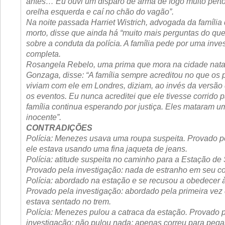
antes… Eu ouvi um disparo de arma de fogo muito pert
orelha esquerda e caí no chão do vagão”.
Na noite passada Harriet Wistrich, advogada da famíli
morto, disse que ainda há “muito mais perguntas do que
sobre a conduta da polícia. A família pede por uma inve
completa.
Rosangela Rebelo, uma prima que mora na cidade natal
Gonzaga, disse: “A família sempre acreditou no que os 
viviam com ele em Londres, diziam, ao invés da versão 
os eventos. Eu nunca acreditei que ele tivesse corrido pa
família continua esperando por justiça. Eles mataram
inocente”.
CONTRADIÇÕES
Polícia: Menezes usava uma roupa suspeita. Provado pe
ele estava usando uma fina jaqueta de jeans.
Polícia: atitude suspeita no caminho para a Estação de 
Provado pela investigação: nada de estranho em seu c
Polícia: abordado na estação e se recusou a obedecer à
Provado pela investigação: abordado pela primeira vez
estava sentado no trem.
Polícia: Menezes pulou a catraca da estação. Provado 
investigação: não pulou nada; apenas correu para pegar