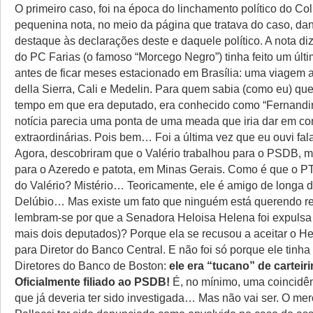
O primeiro caso, foi na época do linchamento político do Col
pequenina nota, no meio da página que tratava do caso, da
destaque às declarações deste e daquele político. A nota di
do PC Farias (o famoso “Morcego Negro”) tinha feito um últi
antes de ficar meses estacionado em Brasília: uma viagem 
della Sierra, Cali e Medelin. Para quem sabia (como eu) que
tempo em que era deputado, era conhecido como “Fernandin
notícia parecia uma ponta de uma meada que iria dar em c
extraordinárias. Pois bem… Foi a última vez que eu ouvi fa
Agora, descobriram que o Valério trabalhou para o PSDB, 
para o Azeredo e patota, em Minas Gerais. Como é que o P
do Valério? Mistério… Teoricamente, ele é amigo de longa d
Delúbio… Mas existe um fato que ninguém está querendo r
lembram-se por que a Senadora Heloisa Helena foi expulsa 
mais dois deputados)? Porque ela se recusou a aceitar o He
para Diretor do Banco Central. E não foi só porque ele tinh
Diretores do Banco de Boston:
ele era “tucano” de carteir
Oficialmente filiado ao PSDB!
É, no mínimo, uma coincidên
que já deveria ter sido investigada… Mas não vai ser. O mer