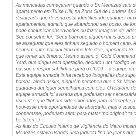
As mancadas começaram quando o Sr. Menezes saiu d
apartamento em Tulse Hill, na Zona Sul de Londres às 
disfarçado que deveria estar identificando qualquer um
apartamentos, admitiu que abandonou seu posto, de fo
pode comunicar observações ou fazer imagens de víde
Seu conselho foi: “Seria bom que alguém mais desse u
se assegurar que eles tinham seguido o homem certo. 
nenhum outro policial tirou uma foto dele, apesar do Sr.
que tomar um ônibus. Mesmo assim, o “Gold Command”
Yard, que dirigiu esta operação, declarou um “código v
passou a responsabilidade para o CO19 ─ a equipe ar
Esta equipe armada tinha recebido fotografias dos sup
bomba, ainda assim, ninguém percebeu que o Sr. Men
guardava qualquer semelhança com eles. O relatório de
equipe armada foi avisada que poderiam ser necessária
usuais” e que “tinham sido acionados para interceptar o 
houvesse uma oportunidade de abordá-lo, mas o suspe
cooperasse, poderiam atirar para matar (no original: “a c
be taken”. )
As fitas do Circuito Interno de Vigilância do Metro most
Menezes estava usando uma jaqueta fina de jeans que