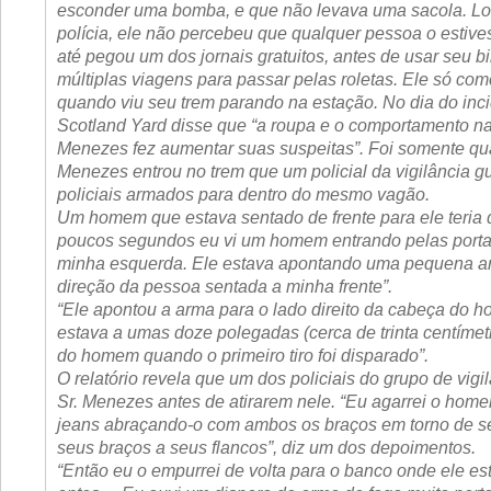
esconder uma bomba, e que não levava uma sacola. Lo
polícia, ele não percebeu que qualquer pessoa o estiv
até pegou um dos jornais gratuitos, antes de usar seu bi
múltiplas viagens para passar pelas roletas. Ele só com
quando viu seu trem parando na estação. No dia do inci
Scotland Yard disse que “a roupa e o comportamento na
Menezes fez aumentar suas suspeitas”. Foi somente qu
Menezes entrou no trem que um policial da vigilância g
policiais armados para dentro do mesmo vagão.
Um homem que estava sentado de frente para ele teria 
poucos segundos eu vi um homem entrando pelas porta
minha esquerda. Ele estava apontando uma pequena a
direção da pessoa sentada a minha frente”.
“Ele apontou a arma para o lado direito da cabeça do 
estava a umas doze polegadas (cerca de trinta centíme
do homem quando o primeiro tiro foi disparado”.
O relatório revela que um dos policiais do grupo de vigi
Sr. Menezes antes de atirarem nele. “Eu agarrei o hom
jeans abraçando-o com ambos os braços em torno de se
seus braços a seus flancos”, diz um dos depoimentos.
“Então eu o empurrei de volta para o banco onde ele es