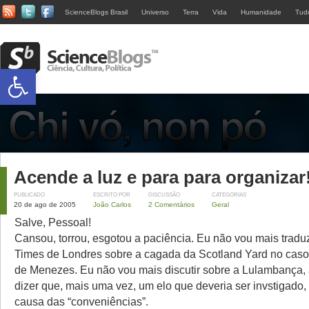
ScienceBlogs Brasil
Universo
Terra
Vida
Humanidade
Tud
Abrir a barra de ferramentas
Acende a luz e para para organizar
PUBLICADO
ESCRITO POR
DISCUSSÃO
CATEGORIAS
20 de ago de 2005
João Carlos
2 Comentários
Geral
Salve, Pessoal!
Cansou, torrou, esgotou a paciência. Eu não vou mais traduz
Times de Londres sobre a cagada da Scotland Yard no caso
de Menezes. Eu não vou mais discutir sobre a Lulambança, 
dizer que, mais uma vez, um elo que deveria ser invstigado, 
causa das “conveniências”.