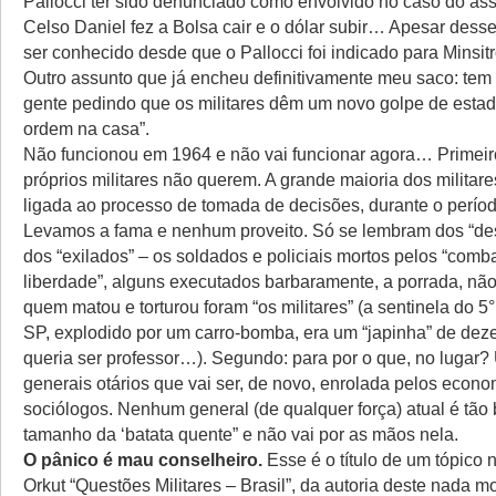
Pallocci ter sido denunciado como envolvido no caso do as
Celso Daniel fez a Bolsa cair e o dólar subir… Apesar dess
ser conhecido desde que o Pallocci foi indicado para Minsitr
Outro assunto que já encheu definitivamente meu saco: te
gente pedindo que os militares dêm um novo golpe de estad
ordem na casa”.
Não funcionou em 1964 e não vai funcionar agora… Primeir
próprios militares não querem. A grande maioria dos militar
ligada ao processo de tomada de decisões, durante o período
Levamos a fama e nenhum proveito. Só se lembram dos “de
dos “exilados” – os soldados e policiais mortos pelos “comb
liberdade”, alguns executados barbaramente, a porrada, nã
quem matou e torturou foram “os militares” (a sentinela do 5
SP, explodido por um carro-bomba, era um “japinha” de dez
queria ser professor…). Segundo: para por o que, no lugar
generais otários que vai ser, de novo, enrolada pelos econo
sociólogos. Nenhum general (de qualquer força) atual é tão
tamanho da ‘batata quente” e não vai por as mãos nela.
O pânico é mau conselheiro.
Esse é o título de um tópic
Orkut “Questões Militares – Brasil”, da autoria deste nada m