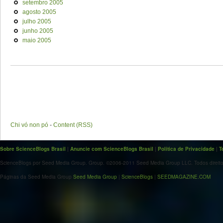
setembro 2005
agosto 2005
julho 2005
junho 2005
maio 2005
Chi vó non pó
-
Content (RSS)
Sobre ScienceBlogs Brasil
|
Anuncie com ScienceBlogs Brasil
|
Política de Privacidade
|
T
ScienceBlogs por Seed Media Group. Group. ©2006-2011 Seed Media Group LLC. Todos direito
Páginas da Seed Media Group
Seed Media Group
|
ScienceBlogs
|
SEEDMAGAZINE.COM