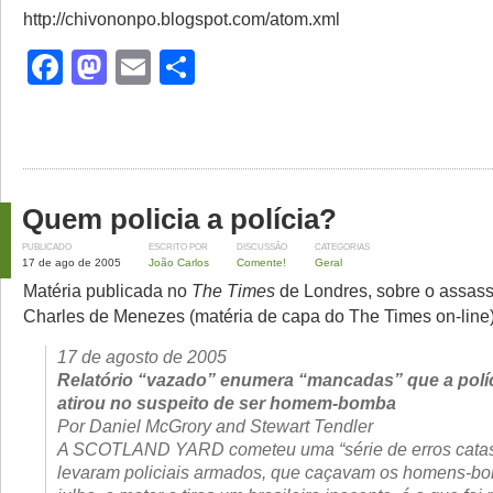
http://chivononpo.blogspot.com/atom.xml
Facebook
Mastodon
Email
Share
Quem policia a polícia?
PUBLICADO
ESCRITO POR
DISCUSSÃO
CATEGORIAS
17 de ago de 2005
João Carlos
Comente!
Geral
Matéria publicada no
The Times
de Londres, sobre o assass
Charles de Menezes (matéria de capa do The Times on-line)
17 de agosto de 2005
Relatório “vazado” enumera “mancadas” que a polí
atirou no suspeito de ser homem-bomba
Por Daniel McGrory and Stewart Tendler
A SCOTLAND YARD cometeu uma “série de erros catast
levaram policiais armados, que caçavam os homens-b