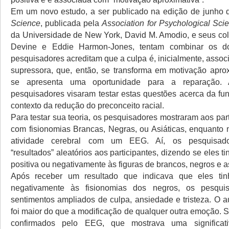
Em um novo estudo, a ser publicado na edição de junho
Science
, publicada pela
Association for Psychological Sci
da Universidade de New York, David M. Amodio, e seus cole
Devine e Eddie Harmon-Jones, tentam combinar os d
pesquisadores acreditam que a culpa é, inicialmente, asso
supressora, que, então, se transforma em motivação apro
se apresenta uma oportunidade para a reparação. 
pesquisadores visaram testar estas questões acerca da fu
contexto da redução do preconceito racial.
Para testar sua teoria, os pesquisadores mostraram aos part
com fisionomias Brancas, Negras, ou Asiáticas, enquanto
atividade cerebral com um EEG. Aí, os pesquisad
“resultados” aleatórios aos participantes, dizendo se eles 
positiva ou negativamente às figuras de brancos, negros e as
Após receber um resultado que indicava que eles ti
negativamente às fisionomias dos negros, os pesqui
sentimentos ampliados de culpa, ansiedade e tristeza. O 
foi maior do que a modificação de qualquer outra emoção. 
confirmados pelo EEG, que mostrava uma significat