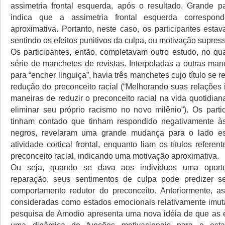
assimetria frontal esquerda, após o resultado. Grande par
indica que a assimetria frontal esquerda correspon
aproximativa. Portanto, neste caso, os participantes estav
sentindo os efeitos punitivos da culpa, ou motivação supres
Os participantes, então, completavam outro estudo, no qu
série de manchetes de revistas. Interpoladas a outras man
para “encher linguiça”, havia três manchetes cujo título se 
redução do preconceito racial (“Melhorando suas relações in
maneiras de reduzir o preconceito racial na vida quotidian
eliminar seu próprio racismo no novo milênio”). Os part
tinham contado que tinham respondido negativamente às
negros, revelaram uma grande mudança para o lado e
atividade cortical frontal, enquanto liam os títulos refere
preconceito racial, indicando uma motivação aproximativa.
Ou seja, quando se dava aos indivíduos uma oport
reparação, seus sentimentos de culpa pode predizer s
comportamento redutor do preconceito. Anteriormente, 
consideradas como estados emocionais relativamente imutá
pesquisa de Amodio apresenta uma nova idéia de que as