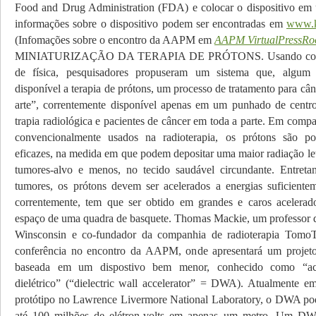
Food and Drug Administration (FDA) e colocar o dispositivo em 
informações sobre o dispositivo podem ser encontradas em
www.k
(Infomações sobre o encontro da AAPM em
AAPM VirtualPressR
MINIATURIZAÇÃO DA TERAPIA DE PRÓTONS. Usando conce
de física, pesquisadores propuseram um sistema que, algum 
disponível a terapia de prótons, um processo de tratamento para cân
arte”, correntemente disponível apenas em um punhado de centro
trapia radiológica e pacientes de câncer em toda a parte. Em comp
convencionalmente usados na radioterapia, os prótons são po
eficazes, na medida em que podem depositar uma maior radiação let
tumores-alvo e menos, no tecido saudável circundante. Entreta
tumores, os prótons devem ser acelerados a energias suficientem
correntemente, tem que ser obtido em grandes e caros acelera
espaço de uma quadra de basquete. Thomas Mackie, um professor 
Winsconsin e co-fundador da companhia de radioterapia Tomo
conferência no encontro da AAPM, onde apresentará um projeto 
baseada em um dispostivo bem menor, conhecido como “ac
dielétrico” (“dielectric wall accelerator” = DWA). Atualmente 
protótipo no Lawrence Livermore National Laboratory, o DWA pod
até 100 milhões de elétron-volts em apenas um metro. Um DW