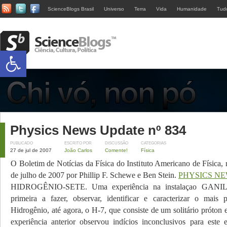
ScienceBlogs Brasil
Universo
Terra
Vida
Humanidade
Tud
Abrir a barra de ferramentas
Physics News Update nº 834
PUBLICADO
ESCRITO POR
DISCUSSÃO
CATEGORIAS
27 de jul de 2007
João Carlos
Comente!
Física
O Boletim de Notícias da Física do Instituto Americano de Física,
de julho de 2007 por Phillip F. Schewe e Ben Stein.
PHYSICS N
HIDROGÊNIO-SETE. Uma experiência na instalaçao GANIL 
primeira a fazer, observar, identificar e caracterizar o mais
Hidrogênio, até agora, o H-7, que consiste de um solitário próton
experiência anterior observou indícios inconclusivos para este