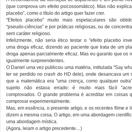
(que comprova um efeito psicossomático). Mas não explica 
placebo”, como o título do artigo quer fazer crer.
“Efeitos placebo” muito mais espetaculares são obtid
“pseudo-ciências” e por práticas religiosas, ou de concent
sem caráter religioso.
Infelizmente, não seria ético testar o “efeito placebo inve
uma droga eficaz, dizendo ao paciente que trata de um p
droga apenas parcialmente eficaz. Mas eu garanto que os r
igualmente surpreendentes.
O Daniel uma vez publicou uma matéria, intitulada “Say wh
ter se perdido no
crash
do HD dele), onde desancava um s
que a matemática era “uma crença, como qualquer outra”
sujeito não estava errado: é muito mais fácil “acre
comprovados. O grande problema é acreditar em coisas 
comprovar experimentalmente.
Mas, em essência, o presente artigo, e os recentes filme e l
dizem a mesma coisa. O artigo, em uma abordagem científic
uma abordagem mística.
(Agora, leiam o artigo precedente…)