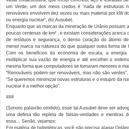
um Verde, um dos meus credos é ‘nada de estruturas n
renováveis envolvem dez vezes ou mais material por kW do
ou energia nuclear”, diz Ausubel.
Enquanto que as marcas da mineração de Urânio possam a
poucas centenas de km² , e existam considerações acerc
de resíduos e segurança, o denso coração do átomo dei
menor marca na natureza do que qualquer outra forma de f
Com os benefícios da economia de escala, a energia 
multiplicar sua vazão de energia e até encolher o sistem
mesma forma que computadores se tornaram menores e mai
“Renováveis podem ser renováveis, mas não são verdes”, 
“Se queremos minimizar novas estruturas e o estupro da na
nuclear é a melhor opção”.
###
(Sonoro palavrão omitido), esse tal Ausubel deve ser adv
uma defesa tão repleta de falsas-verdades e mentiras 
essa… Senão, vejamos:
Em matéria de hidrelétricas, você não precisa alagar Ontário 