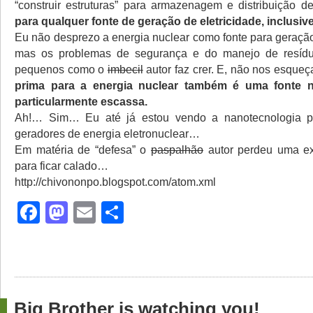
“construir estruturas” para armazenagem e distribuição d
para qualquer fonte de geração de eletricidade, inclusiv
Eu não desprezo a energia nuclear como fonte para geração
mas os problemas de segurança e do manejo de resíd
pequenos como o
imbecil
autor faz crer. E, não nos esque
prima para a energia nuclear também é uma fonte n
particularmente escassa.
Ah!… Sim… Eu até já estou vendo a nanotecnologia 
geradores de energia eletronuclear…
Em matéria de “defesa” o
paspalhão
autor perdeu uma ex
para ficar calado…
http://chivononpo.blogspot.com/atom.xml
Facebook
Mastodon
Email
Share
Big Brother is watching you!