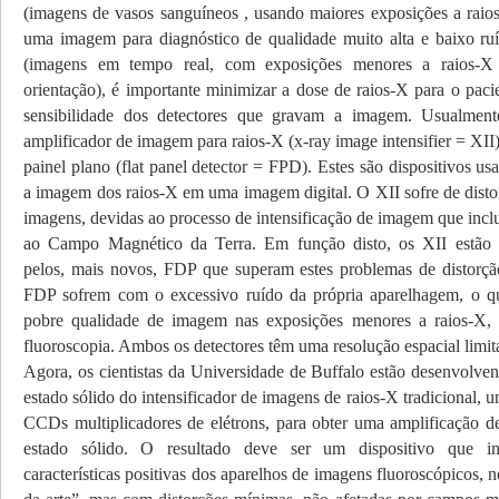
(imagens de vasos sanguíneos , usando maiores exposições a raios
uma imagem para diagnóstico de qualidade muito alta e baixo ruí
(imagens em tempo real, com exposições menores a raios-X
orientação), é importante minimizar a dose de raios-X para o paci
sensibilidade dos detectores que gravam a imagem. Usualme
amplificador de imagem para raios-X (x-ray image intensifier = XII
painel plano (flat panel detector = FPD). Estes são dispositivos us
a imagem dos raios-X em uma imagem digital. O XII sofre de distor
imagens, devidas ao processo de intensificação de imagem que incl
ao Campo Magnético da Terra. Em função disto, os XII estão s
pelos, mais novos, FDP que superam estes problemas de distorção
FDP sofrem com o excessivo ruído da própria aparelhagem, o q
pobre qualidade de imagem nas exposições menores a raios-X, n
fluoroscopia. Ambos os detectores têm uma resolução espacial limit
Agora, os cientistas da Universidade de Buffalo estão desenvolv
estado sólido do intensificador de imagens de raios-X tradicional, 
CCDs multiplicadores de elétrons, para obter uma amplificação de
estado sólido. O resultado deve ser um dispositivo que in
características positivas dos aparelhos de imagens fluoroscópicos, n