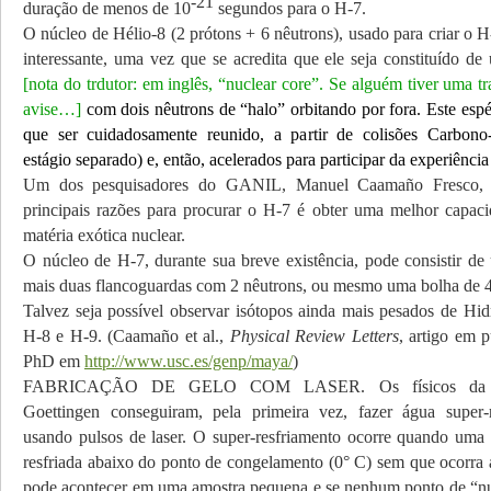
-21
duração de menos de 10
segundos para o H-7.
O núcleo de Hélio-8 (2 prótons + 6 nêutrons), usado para criar o H-
interessante, uma vez que se acredita que ele seja constituído de
[nota do trdutor: em inglês, “nuclear core”. Se alguém tiver uma 
avise…]
com dois nêutrons de “halo” orbitando por fora. Este esp
que ser cuidadosamente reunido, a partir de colisões Carbo
estágio separado) e, então, acelerados para participar da experiênci
Um dos pesquisadores do GANIL, Manuel Caamaño Fresco, 
principais razões para procurar o H-7 é obter uma melhor capac
matéria exótica nuclear.
O núcleo de H-7, durante sua breve existência, pode consistir d
mais duas flancoguardas com 2 nêutrons, ou mesmo uma bolha de 4 
Talvez seja possível observar isótopos ainda mais pesados de Hid
H-8 e H-9. (Caamaño et al.,
Physical Review Letters
, artigo em 
PhD em
http://www.usc.es/genp/maya/
)
FABRICAÇÃO DE GELO COM LASER. Os físicos da Un
Goettingen conseguiram, pela primeira vez, fazer água super-r
usando pulsos de laser. O super-resfriamento ocorre quando uma
resfriada abaixo do ponto de congelamento (0° C) sem que ocorra a 
pode acontecer em uma amostra pequena e se nenhum ponto de “nu