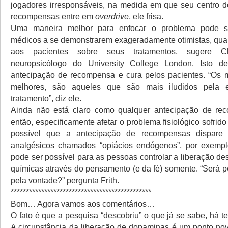
jogadores irresponsáveis, na medida em que seu centro d
recompensas entre em
overdrive
, ele frisa.
Uma maneira melhor para enfocar o problema pode se
médicos a se demonstrarem exageradamente otimistas, qua
aos pacientes sobre seus tratamentos, sugere Ch
neuropsicólogo do University College London. Isto de
antecipação de recompensa e cura pelos pacientes. “Os 
melhores, são aqueles que são mais iludidos pela e
tratamento”, diz ele.
Ainda não está claro como qualquer antecipação de re
então, especificamente afetar o problema fisiológico sofrido
possível que a antecipação de recompensas dispare
analgésicos chamados “opiácios endógenos”, por exemplo
pode ser possível para as pessoas controlar a liberação d
químicas através do pensamento (e da fé) somente. “Será po
pela vontade?” pergunta Frith.
**********************************************
Bom… Agora vamos aos comentários…
O fato é que a pesquisa “descobriu” o que já se sabe, há 
A circunstância da liberação de dopaminas é um ponto nov