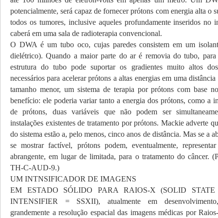
potencialmente, será capaz de fornecer prótons com energia alta o su
todos os tumores, inclusive aqueles profundamente inseridos no in
caberá em uma sala de radioterapia convencional.
O DWA é um tubo oco, cujas paredes consistem em um isolan
dielétrico). Quando a maior parte do ar é removia do tubo, para
estrutura do tubo pode suportar os gradientes muito altos dos
necessários para acelerar prótons a altas energias em uma distância
tamanho menor, um sistema de terapia por prótons com base n
benefício: ele poderia variar tanto a energia dos prótons, como a i
de prótons, duas variáveis que não podem ser simultaneame
instalações existentes de tratamento por prótons. Mackie adverte que
do sistema estão a, pelo menos, cinco anos de distância. Mas se 
se mostrar factível, prótons podem, eventualmente, represent
abrangente, em lugar de limitada, para o tratamento do câncer.
TH-C-AUD-9.)
UM INTNSIFICADOR DE IMAGENS
EM ESTADO SÓLIDO
PARA RAIOS-X (SOLID STATE
INTENSIFIER = SSXII), atualmente em desenvolvimento
grandemente a resolução espacial das imagens médicas por Raios