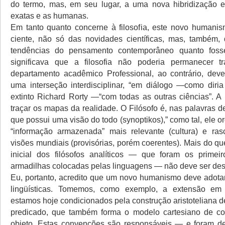
do termo, mas, em seu lugar, a uma nova hibridização e
exatas e as humanas.
Em tanto quanto concerne à filosofia, este novo humanis
ciente, não só das novidades científicas, mas, também,
tendências do pensamento contemporâneo quanto fosse
significava que a filosofia não poderia permanecer
departamento acadêmico Professional, ao contrário, dever
uma interseção interdisciplinar, “em diálogo —como diri
extinto Richard Rorty —“com todas as outras ciências”. A 
traçar os mapas da realidade. O Filósofo é, nas palavras d
que possui uma visão do todo (synoptikos),” como tal, ele o
“informação armazenada” mais relevante (cultura) e ra
visões mundiais (provisórias, porém coerentes). Mais do que
inicial dos filósofos analíticos — que foram os primei
armadilhas colocadas pelas linguagens — não deve ser des
Eu, portanto, acredito que um novo humanismo deve adotar
lingüísticas. Tomemos, como exemplo, a extensão em
estamos hoje condicionados pela construção aristoteliana de
predicado, que também forma o modelo cartesiano de cog
objeto. Estas convenções são responsáveis — e foram de