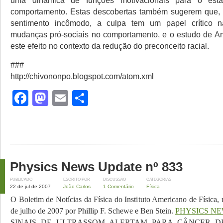
uma dinâmica de funções motivacionais para o esta
comportamento. Estas descobertas também sugerem que,
sentimento incômodo, a culpa tem um papel crítico 
mudanças pró-sociais no comportamento, e o estudo de A
este efeito no contexto da redução do preconceito racial.
###
http://chivononpo.blogspot.com/atom.xml
Facebook
Mastodon
Email
Share
Physics News Update nº 833
PUBLICADO
ESCRITO POR
DISCUSSÃO
CATEGORIAS
22 de jul de 2007
João Carlos
1 Comentário
Física
O Boletim de Notícias da Física do Instituto Americano de Física,
de julho de 2007 por Phillip F. Schewe e Ben Stein.
PHYSICS N
SINAIS DE ULTRASSOM ALERTAM PARA CÂNCER DE S