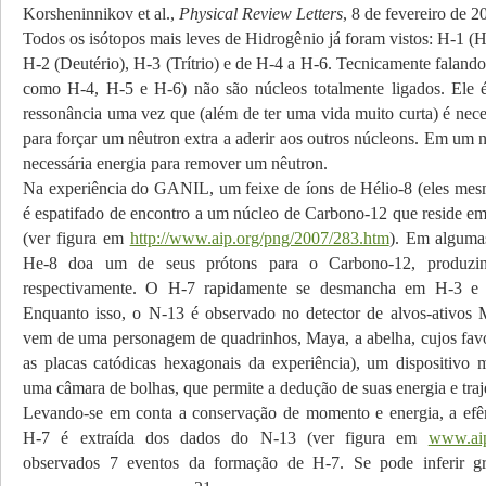
Korsheninnikov et al.,
Physical Review Letters
, 8 de fevereiro de 2
Todos os isótopos mais leves de Hidrogênio já foram vistos: H-1 (
H-2 (Deutério), H-3 (Trítrio) e de H-4 a H-6. Tecnicamente falando
como H-4, H-5 e H-6) não são núcleos totalmente ligados. Ele 
ressonância uma vez que (além de ter uma vida muito curta) é nece
para forçar um nêutron extra a aderir aos outros núcleons. Em um 
necessária energia para remover um nêutron.
Na experiência do GANIL, um feixe de íons de Hélio-8 (eles mesm
é espatifado de encontro a um núcleo de Carbono-12 que reside e
(ver figura em
http://www.aip.org/png/2007/283.htm
). Em algumas
He-8 doa um de seus prótons para o Carbono-12, produzi
respectivamente. O H-7 rapidamente se desmancha em H-3 e 4
Enquanto isso, o N-13 é observado no detector de alvos-ativo
vem de uma personagem de quadrinhos, Maya, a abelha, cujos fa
as placas catódicas hexagonais da experiência), um dispositivo 
uma câmara de bolhas, que permite a dedução de suas energia e traje
Levando-se em conta a conservação de momento e energia, a efê
H-7 é extraída dos dados do N-13 (ver figura em
www.aip
observados 7 eventos da formação de H-7. Se pode inferir g