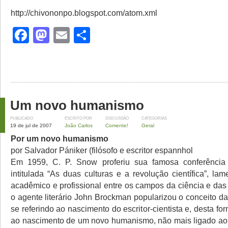
http://chivononpo.blogspot.com/atom.xml
Facebook
Mastodon
Email
Share
Um novo humanismo
PUBLICADO
ESCRITO POR
DISCUSSÃO
CATEGORIAS
19 de jul de 2007
João Carlos
Comente!
Geral
Por um novo humanismo
por Salvador Pániker (filósofo e escritor espannhol
Em 1959, C. P. Snow proferiu sua famosa conferênci
intitulada “As duas culturas e a revolução científica”, l
acadêmico e profissional entre os campos da ciência e das
o agente literário John Brockman popularizou o conceito da 
se referindo ao nascimento do escritor-cientista e, desta for
ao nascimento de um novo humanismo, não mais ligado ao 