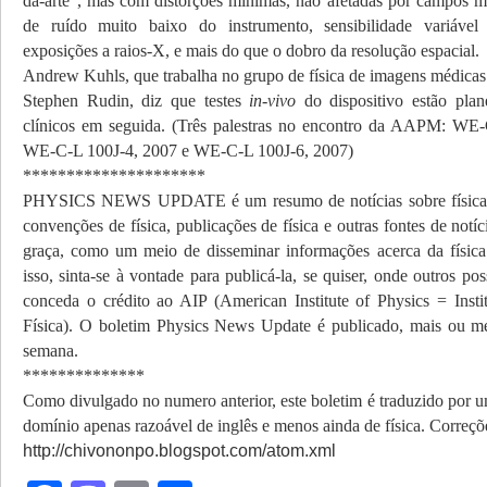
da-arte”, mas com distorções mínimas, não afetadas por campos m
de ruído muito baixo do instrumento, sensibilidade variável
exposições a raios-X, e mais do que o dobro da resolução espacial.
Andrew Kuhls, que trabalha no grupo de física de imagens médicas
Stephen Rudin, diz que testes
in-vivo
do dispositivo estão plan
clínicos em seguida. (Três palestras no encontro da AAPM: WE-
WE-C-L 100J-4, 2007 e WE-C-L 100J-6, 2007)
*********************
PHYSICS NEWS UPDATE é um resumo de notícias sobre física
convenções de física, publicações de física e outras fontes de notíc
graça, como um meio de disseminar informações acerca da física 
isso, sinta-se à vontade para publicá-la, se quiser, onde outros po
conceda o crédito ao AIP (American Institute of Physics = Inst
Física). O boletim Physics News Update é publicado, mais ou m
semana.
**************
Como divulgado no numero anterior, este boletim é traduzido por 
domínio apenas razoável de inglês e menos ainda de física. Correç
http://chivononpo.blogspot.com/atom.xml