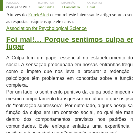
PUBLICADO
ESCRITO POR
DISCUSSÃO
CATEGORIAS
24 de jul de 2007
João Carlos
1 Comentário
Geral
Através do
EurekAlert
encontrei este interessante artigo sobre o se
as respostas psíquicas que ele causa.
Association for Psychological Science
Foi mal!… Porque sentimos culpa e
lugar
A Culpa tem um papel essencial no estabelecimento d
social. A sensação preocupada em nossas entranhas freq
como o ímpeto que nos leva a procurar a redenção. 
psicólogos têm problemas em concordar sobre a funç
complexa.
Por um lado, o sentimento punitivo da culpa pode impedir 
mesmo comportamento transgressor no futuro, o que os p
de “motivação supressora”. Por outro lado, alguns pesquis
função da culpa em um contexto social, no qual ele ma
dentro dos comportamentos previstos nos padrões 
comunidades. Este enfoque enfatiza uma experiência
positiva e é associada com “motivação aproximativa”.