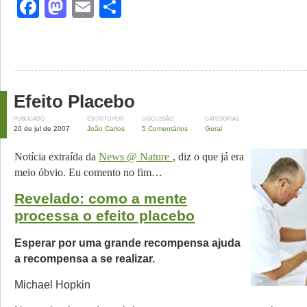
Facebook
Mastodon
Email
Share
Efeito Placebo
PUBLICADO
ESCRITO POR
DISCUSSÃO
CATEGORIAS
20 de jul de 2007
João Carlos
5 Comentários
Geral
Notícia extraída da
News @ Nature
, diz o que já era
meio óbvio. Eu comento no fim…
Revelado: como a mente
processa o efeito placebo
Esperar por uma grande recompensa ajuda
a recompensa a se realizar.
Michael Hopkin