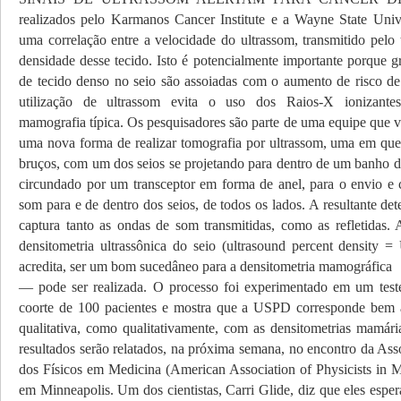
realizados pelo Karmanos Cancer Institute e a Wayne State Univ
uma correlação entre a velocidade do ultrassom, transmitido pelo 
densidade desse tecido. Isto é potencialmente importante porque g
de tecido denso no seio são assoiadas com o aumento de risco de
utilização de ultrassom evita o uso dos Raios-X ionizante
mamografia típica. Os pesquisadores são parte de uma equipe que
uma nova forma de realizar tomografia por ultrassom, uma em que 
bruços, com um dos seios se projetando para dentro de um banho de
circundado por um transceptor em forma de anel, para o envio e 
som para e de dentro dos seios, de todos os lados. A resultante de
captura tanto as ondas de som transmitidas, como as refletidas. A
densitometria ultrassônica do seio (ultrasound percent densit
acredita, ser um bom sucedâneo para a densitometria mamográfica
— pode ser realizada. O processo foi experimentado em um test
coorte de 100 pacientes e mostra que a USPD corresponde bem à
qualitativa, como qualitativamente, com as densitometrias mamária
resultados serão relatados, na próxima semana, no encontro da As
dos Físicos em Medicina
(American Association of Physicists i
em Minneapolis. Um dos cientistas, Carri Glide, diz que eles espe