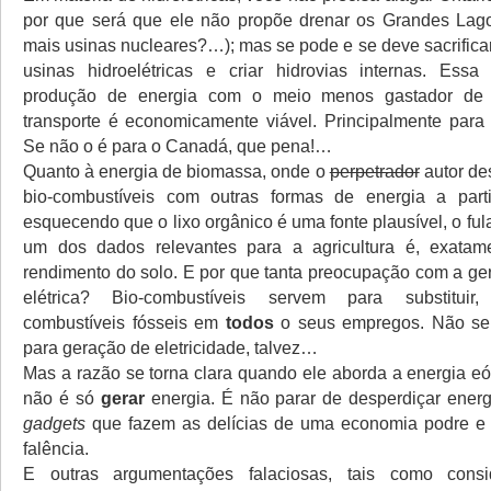
por que será que ele não propõe drenar os Grandes Lago
mais usinas nucleares?…); mas se pode e se deve sacrificar
usinas hidroelétricas e criar hidrovias internas. Ess
produção de energia com o meio menos gastador de 
transporte é economicamente viável. Principalmente para p
Se não o é para o Canadá, que pena!…
Quanto à energia de biomassa, onde o
perpetrador
autor des
bio-combustíveis com outras formas de energia a part
esquecendo que o lixo orgânico é uma fonte plausível, o f
um dos dados relevantes para a agricultura é, exatame
rendimento do solo. E por que tanta preocupação com a ge
elétrica? Bio-combustíveis servem para substituir, 
combustíveis fósseis em
todos
o seus empregos. Não ser
para geração de eletricidade, talvez…
Mas a razão se torna clara quando ele aborda a energia eó
não é só
gerar
energia. É não parar de desperdiçar ener
gadgets
que fazem as delícias de uma economia podre e
falência.
E outras argumentações falaciosas, tais como consi