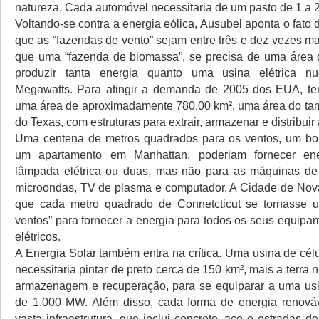
natureza. Cada automóvel necessitaria de um pasto de 1 a 2
Voltando-se contra a energia eólica, Ausubel aponta o fato
que as “fazendas de vento” sejam entre três e dez vezes m
que uma “fazenda de biomassa”, se precisa de uma área 
produzir tanta energia quanto uma usina elétrica n
Megawatts. Para atingir a demanda de 2005 dos EUA, ter
uma área de aproximadamente 780.00 km², uma área do ta
do Texas, com estruturas para extrair, armazenar e distribuir
Uma centena de metros quadrados para os ventos, um b
um apartamento em Manhattan, poderiam fornecer en
lâmpada elétrica ou duas, mas não para as máquinas de 
microondas, TV de plasma e computador. A Cidade de Nova
que cada metro quadrado de Connetcticut se tornasse 
ventos” para fornecer a energia para todos os seus equip
elétricos.
A Energia Solar também entra na crítica. Uma usina de célu
necessitaria pintar de preto cerca de 150 km², mais a terra 
armazenagem e recuperação, para se equiparar a uma usi
de 1.000 MW. Além disso, cada forma de energia renová
vasta infraestrutura, que inclui concreto, aço e estradas 