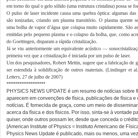
em torno do qual o gelo sólido (uma estrutura cristalina) possa se fo
O pulso de laser incidente causa uma quebra óptica: algumas das
são ionizadas, criando um plasma transitório. O plasma quente 
uma bolha de vapor d’água que colapsa muito rapidamente. São as
emitidas pelo pequeno plasma e o colapso da bolha, que, como acre
do Goettingen, disparam a rápida cristalização.
Já se viu anteriormente um equivalente acústico — sonocristaliza
primeira vez que a cristalização é iniciada por um pulso de laser.
Um dos pesquisadores, Robert Mettin, sugere que a fabricação de g
ser estendida à solidificação de outros materiais. (Lindinger et al
Letters
, 27 de julho de 2007)
*********************
PHYSICS NEWS UPDATE é um resumo de notícias sobre fí
aparecem em convenções de física, publicações de física e 
notícias. É fornecida de graça, como um meio de dissemina
acerca da física e dos físicos. Por isso, sinta-se à vontade pa
quiser, onde outros possam ler, desde que conceda o crédit
(American Institute of Physics = Instituto Americano de Físic
Physics News Update é publicado, mais ou menos, uma vez