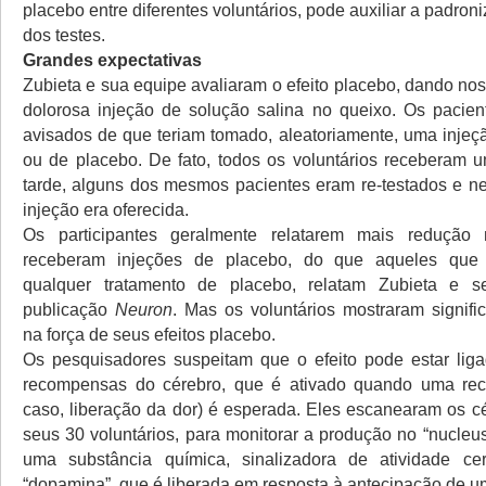
placebo entre diferentes voluntários, pode auxiliar a padroni
dos testes.
Grandes expectativas
Zubieta e sua equipe avaliaram o efeito placebo, dando no
dolorosa injeção de solução salina no queixo. Os pacien
avisados de que teriam tomado, aleatoriamente, uma injeç
ou de placebo. De fato, todos os voluntários receberam 
tarde, alguns dos mesmos pacientes eram re-testados e 
injeção era oferecida.
Os participantes geralmente relatarem mais redução
receberam injeções de placebo, do que aqueles que
qualquer tratamento de placebo, relatam Zubieta e 
publicação
Neuron
. Mas os voluntários mostraram signific
na força de seus efeitos placebo.
Os pesquisadores suspeitam que o efeito pode estar lig
recompensas do cérebro, que é ativado quando uma re
caso, liberação da dor) é esperada. Eles escanearam os c
seus 30 voluntários, para monitorar a produção no “nucle
uma substância química, sinalizadora de atividade ce
“dopamina”, que é liberada em resposta à antecipação de 