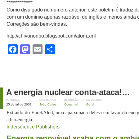
**************
Como divulgado no numero anterior, este boletim é traduzid
com um domínio apenas razoável de inglês e menos ainda de
Correções são bem-vindas.
http://chivononpo.blogspot.com/atom.xml
Facebook
Mastodon
Email
Share
A energia nuclear conta-ataca!…
PUBLICADO
ESCRITO POR
DISCUSSÃO
CATEGORIAS
25 de jul de 2007
João Carlos
Comente!
Geral
Extraído do EurekAlert, uma apaixonada defesa em favor da energi
a bio-energia.
Inderscience Publishers
Energia renovável acaba com o ambi