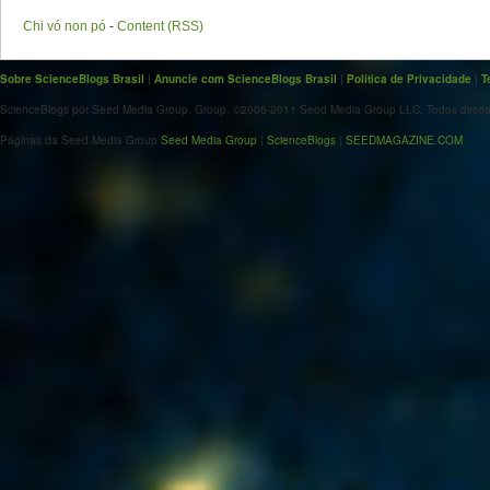
Chi vó non pó
-
Content (RSS)
Sobre ScienceBlogs Brasil
|
Anuncie com ScienceBlogs Brasil
|
Política de Privacidade
|
T
ScienceBlogs por Seed Media Group. Group. ©2006-2011 Seed Media Group LLC. Todos direito
Páginas da Seed Media Group
Seed Media Group
|
ScienceBlogs
|
SEEDMAGAZINE.COM