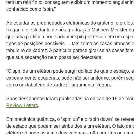
tem um raio finito, conseguem exibir um momento angular in
conhecido como “spin.”
Ao estudar as propriedades eletrônicas do grafeno, o profes
Regan e o estudante de pós-graduação Matthew Mecklenbu
que uma partícula pode adquirir spin por residir em um esp
tipos de posições possíveis — tais como as casas brancas 
tabuleiro de xadrez. A partícula parece girar se as casas fo
que sua separação nem possa ser detectada.
“O spin de um elétron pode surgir do fato de que o espaço, 
extremamente pequenas, pode não ser uniforme, porém seg
como um tabuleiro de xadrez”, argumenta Regan.
Suas descobertas foram publicadas na edição de 18 de ma
Review Letters
.
Em mecânica quântica, o “spin up” e o “spin down” se refere
de estado que podem ser atribuídos a um elétron. O fato de 
elétron só pode assumir dois valores— não um, três ou uma