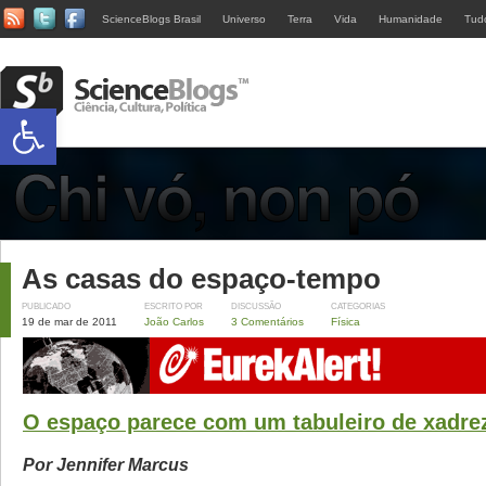
ScienceBlogs Brasil
Universo
Terra
Vida
Humanidade
Tud
Abrir a barra de ferramentas
As casas do espaço-tempo
PUBLICADO
ESCRITO POR
DISCUSSÃO
CATEGORIAS
19 de mar de 2011
João Carlos
3 Comentários
Física
O espaço parece com um tabuleiro de xadre
Por Jennifer Marcus