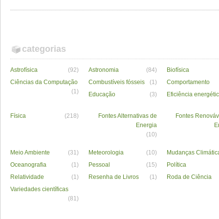
categorias
Astrofísica
(92)
Astronomia
(84)
Biofísica
Ciências da Computação
Combustíveis fósseis
(1)
Comportamento
(1)
Educação
(3)
Eficiência energéti
Física
(218)
Fontes Alternativas de
Fontes Renováv
Energia
E
(10)
Meio Ambiente
(31)
Meteorologia
(10)
Mudanças Climátic
Oceanografia
(1)
Pessoal
(15)
Política
Relatividade
(1)
Resenha de Livros
(1)
Roda de Ciência
Variedades científicas
(81)