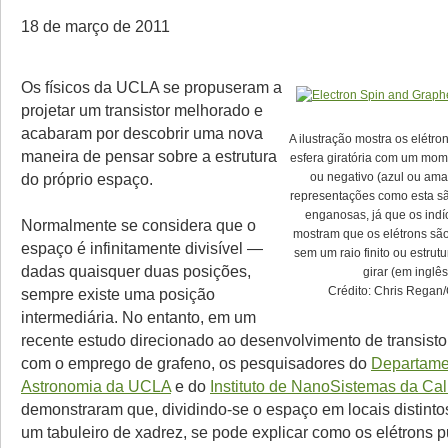
18 de março de 2011
Os físicos da UCLA se propuseram a
projetar um transistor melhorado e
acabaram por descobrir uma nova
A ilustração mostra os elétr
maneira de pensar sobre a estrutura
esfera giratória com um mom
do próprio espaço.
ou negativo (azul ou ama
representações como esta s
enganosas, já que os indí
Normalmente se considera que o
mostram que os elétrons são
espaço é infinitamente divisível —
sem um raio finito ou estrut
dadas quaisquer duas posições,
girar (em inglês
Crédito: Chris Regan
sempre existe uma posição
intermediária. No entanto, em um
recente estudo direcionado ao desenvolvimento de transistor
com o emprego de grafeno, os pesquisadores do
Departamen
Astronomia da UCLA
e do
Instituto de NanoSistemas da Cali
demonstraram que, dividindo-se o espaço em locais distinto
um tabuleiro de xadrez, se pode explicar como os elétrons 