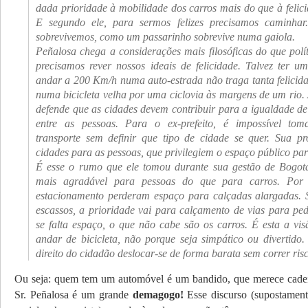
dada prioridade à mobilidade dos carros mais do que à felici
E segundo ele, para sermos felizes precisamos caminha
sobrevivemos, como um passarinho sobrevive numa gaiola.
Peñalosa chega a considerações mais filosóficas do que polít
precisamos rever nossos ideais de felicidade. Talvez ter u
andar a 200 Km/h numa auto-estrada não traga tanta felicid
numa bicicleta velha por uma ciclovia às margens de um rio. 
defende que as cidades devem contribuir para a igualdade de
entre as pessoas. Para o ex-prefeito, é impossível tom
transporte sem definir que tipo de cidade se quer. Sua pr
cidades para as pessoas, que privilegiem o espaço público par
É esse o rumo que ele tomou durante sua gestão de Bogotá
mais agradável para pessoas do que para carros. Por 
estacionamento perderam espaço para calçadas alargadas. S
escassos, a prioridade vai para calçamento de vias para pede
se falta espaço, o que não cabe são os carros. É esta a vi
andar de bicicleta, não porque seja simpático ou divertid
direito do cidadão deslocar-se de forma barata sem correr risc
Ou seja: quem tem um automóvel é um bandido, que merece cadei
Sr. Peñalosa é um grande
demagogo!
Esse discurso (supostament