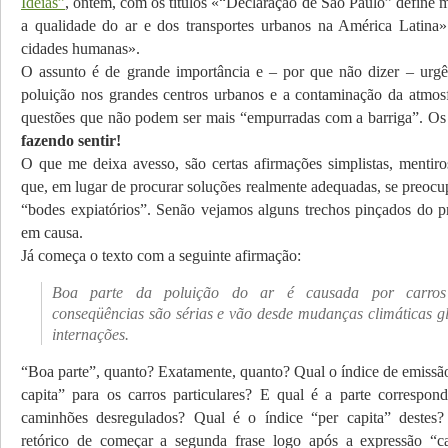
Idéias”
, ontem, com os títulos «“Declaração de São Paulo” define 
a qualidade do ar e dos transportes urbanos na América Latina
cidades humanas».
O assunto é de grande importância e – por que não dizer – urgê
poluição nos grandes centros urbanos e a contaminação da atmosf
questões que não podem ser mais “empurradas com a barriga”. Os
fazendo sentir!
O que me deixa avesso, são certas afirmações simplistas, mentiro
que, em lugar de procurar soluções realmente adequadas, se preoc
“bodes expiatórios”. Senão vejamos alguns trechos pinçados do pr
em causa.
Já começa o texto com a seguinte afirmação:
Boa parte da poluição do ar é causada por carros p
conseqüências são sérias e vão desde mudanças climáticas gl
internações.
“Boa parte”, quanto? Exatamente, quanto? Qual o índice de emissão
capita” para os carros particulares? E qual é a parte correspon
caminhões desregulados? Qual é o índice “per capita” destes
retórico de começar a segunda frase logo após a expressão “car