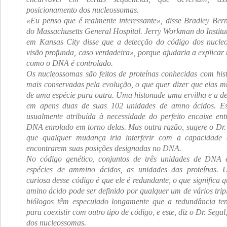
posicionamento dos nucleossomas.
«Eu penso que é realmente interessante», disse Bradley Ber
do Massachusetts General Hospital. Jerry Workman do Institut
em Kansas City disse que a detecção do código dos nucl
visão profunda, caso verdadeira», porque ajudaria a explicar
como o DNA é controlado.
Os nucleossomas são feitos de proteínas conhecidas com his
mais conservadas pela evolução, o que quer dizer que elas
de uma espécie para outra. Uma histonade uma ervilha e a d
em apens duas de suas 102 unidades de amno ácidos. Es
usualmente atribuída à necessidade do perfeito encaixe ent
DNA enrolado em torno delas. Mas outra razão, sugere o Dr. 
que qualquer mudança iria interferir com a capacidade
encontrarem suas posições designadas no DNA.
No código genético, conjuntos de três unidades de DNA e
espécies de ammino ácidos, as unidades das proteínas. U
curiosa desse código é que ele é redundante, o que significa
amino ácido pode ser definido por qualquer um de vários tripl
biólogos têm especulado longamente que a redundância ten
para coexistir com outro tipo de código, e este, diz o Dr. Sega
dos nucleossomas.