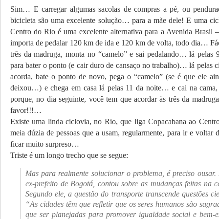
Sim… E carregar algumas sacolas de compras a pé, ou pendur
bicicleta são uma excelente solução… para a mãe dele! E uma cic
Centro do Rio é uma excelente alternativa para a Avenida Brasil 
importa de pedalar 120 km de ida e 120 km de volta, todo dia… Fác
três da madruga, monta no “camelo” e sai pedalando… lá pelas 9
para bater o ponto (e cair duro de cansaço no trabalho)… lá pelas c
acorda, bate o ponto de novo, pega o “camelo” (se é que ele ai
deixou…) e chega em casa lá pelas 11 da noite… e cai na cama,
porque, no dia seguinte, você tem que acordar às três da madru
favor!!!…
Existe uma linda ciclovia, no Rio, que liga Copacabana ao Centr
meia dúzia de pessoas que a usam, regularmente, para ir e voltar 
ficar muito surpreso…
Triste é um longo trecho que se segue:
Mas para realmente solucionar o problema, é preciso ousar.
ex-prefeito de Bogotá, contou sobre as mudanças feitas na c
Segundo ele, a questão do transporte transcende questões cien
“As cidades têm que refletir que os seres humanos são sagrad
que ser planejadas para promover igualdade social e bem-es