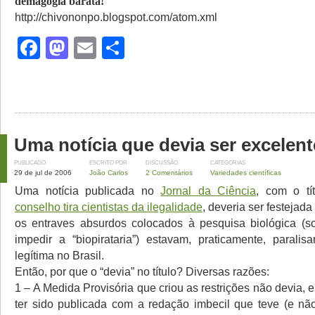
demagogia barata!
http://chivononpo.blogspot.com/atom.xml
Facebook
Mastodon
Email
Share
Uma notícia que devia ser excelent
PUBLICADO
ESCRITO POR
DISCUSSÃO
CATEGORIAS
29 de jul de 2006
João Carlos
2 Comentários
Variedades científicas
Uma notícia publicada no
Jornal da Ciência
, com o tí
conselho tira cientistas da ilegalidade
, deveria ser festejada
os entraves absurdos colocados à pesquisa biológica (s
impedir a “biopirataria”) estavam, praticamente, parali
legítima no Brasil.
Então, por que o “devia” no título? Diversas razões:
1 – A Medida Provisória que criou as restrições não devia, e
ter sido publicada com a redação imbecil que teve (e não 