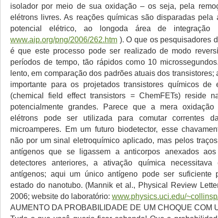
isolador por meio de sua oxidação – os seja, pela remo
elétrons livres. As reações químicas são disparadas pela
potencial elétrico, ao longoda área de integração 
www.aip.org/png/2006/262.htm
). O que os pesquisadores d
é que este processo pode ser realizado de modo reversí
períodos de tempo, tão rápidos como 10 microssegundos.
lento, em comparação dos padrões atuais dos transistores;
importante para os projetados transistores químicos de
(chemical field effect transistors = ChemFETs) reside n
potencialmente grandes. Parece que a mera oxidação
elétrons pode ser utilizada para comutar correntes 
microamperes. Em um futuro biodetector, esse chavament
não por um sinal eletroquímico aplicado, mas pelos traço
antígenos que se ligassem a anticorpos anexados ao
detectores anteriores, a ativação química necessitav
antígenos; aqui um único antígeno pode ser suficiente 
estado do nanotubo. (Mannik et al., Physical Review Lette
2006; website do laboratório:
www.physics.uci.edu/~collinsp
AUMENTO DA PROBABILIDADE DE UM CHOQUE COM U