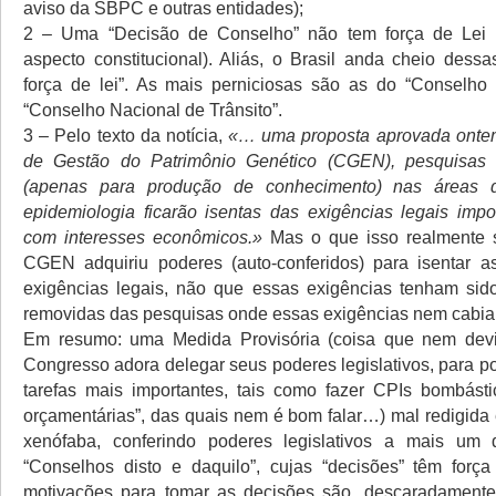
aviso da SBPC e outras entidades);
2 – Uma “Decisão de Conselho” não tem força de Lei
aspecto constitucional). Aliás, o Brasil anda cheio dess
força de lei”. As mais perniciosas são as do “Conselho
“Conselho Nacional de Trânsito”.
3 – Pelo texto da notícia,
«… uma proposta aprovada onte
de Gestão do Patrimônio Genético (CGEN), pesquisas 
(apenas para produção de conhecimento) nas áreas 
epidemiologia ficarão isentas das exigências legais imp
com interesses econômicos.»
Mas o que isso realmente s
CGEN adquiriu poderes (auto-conferidos) para isentar a
exigências legais, não que essas exigências tenham sido
removidas das pesquisas onde essas exigências nem cabi
Em resumo: uma Medida Provisória (coisa que nem devia
Congresso adora delegar seus poderes legislativos, para p
tarefas mais importantes, tais como fazer CPIs bombást
orçamentárias”, das quais nem é bom falar…) mal redigida
xenófaba, conferindo poderes legislativos a mais um 
“Conselhos disto e daquilo”, cujas “decisões” têm forç
motivações para tomar as decisões são, descaradamente,