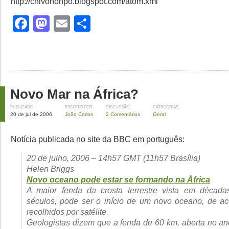
http://chivononpo.blogspot.com/atom.xml
Facebook
Mastodon
Email
Share
Novo Mar na África?
PUBLICADO
ESCRITO POR
DISCUSSÃO
CATEGORIAS
20 de jul de 2006
João Carlos
2 Comentários
Geral
Notícia publicada no site da BBC em português:
20 de julho, 2006 – 14h57 GMT (11h57 Brasília)
Helen Briggs
Novo oceano pode estar se formando na África
A maior fenda da crosta terrestre vista em década
séculos, pode ser o início de um novo oceano, de a
recolhidos por satélite.
Geologistas dizem que a fenda de 60 km, aberta no a