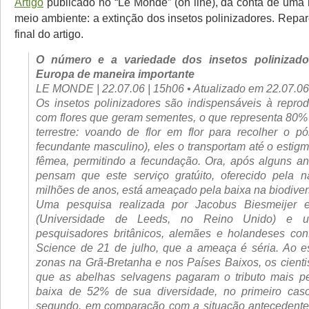
Artigo
publicado no “Le Monde” (on line), dá conta de um
meio ambiente: a extinção dos insetos polinizadores. Repa
final do artigo.
O número e a variedade dos insetos polinizado
Europa de maneira importante
LE MONDE | 22.07.06 | 15h06 • Atualizado em 22.07.06
Os insetos polinizadores são indispensáveis à repro
com flores que geram sementes, o que representa 80% 
terrestre: voando de flor em flor para recolher o p
fecundante masculino), eles o transportam até o estig
fêmea, permitindo a fecundação. Ora, após alguns ano
pensam que este serviço gratúito, oferecido pela n
milhões de anos, está ameaçado pela baixa na biodiver
Uma pesquisa realizada por Jacobus Biesmeijer 
(Universidade de Leeds, no Reino Unido) e 
pesquisadores britânicos, alemães e holandeses conf
Science
de 21 de julho, que a ameaça é séria. Ao es
zonas na Grã-Bretanha e nos Países Baixos, os cienti
que as abelhas selvagens pagaram o tributo mais 
baixa de 52% de sua diversidade, no primeiro ca
segundo, em comparação com a situação antecedente