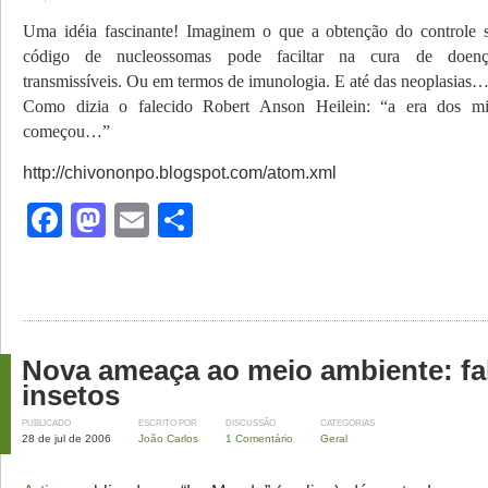
Uma idéia fascinante! Imaginem o que a obtenção do controle s
código de nucleossomas pode faciltar na cura de doença
transmissíveis. Ou em termos de imunologia. E até das neoplasias
Como dizia o falecido Robert Anson Heilein: “a era dos mi
começou…”
http://chivononpo.blogspot.com/atom.xml
Facebook
Mastodon
Email
Share
Nova ameaça ao meio ambiente: fa
insetos
PUBLICADO
ESCRITO POR
DISCUSSÃO
CATEGORIAS
28 de jul de 2006
João Carlos
1 Comentário
Geral