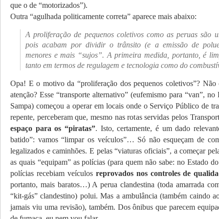
que o de “motorizados”).
Outra “agulhada politicamente correta” aparece mais abaixo:
A proliferação de pequenos coletivos como as peruas são u
pois acabam por dividir o trânsito (e a emissão de polue
menores e mais “sujos”. A primeira medida, portanto, é li
tanto em termos de regulagem e tecnologia como do combustíve
Opa! E o motivo da “proliferação dos pequenos coletivos”? Não
atenção? Esse “transporte alternativo” (eufemismo para “van”, no 
Sampa) começou a operar em locais onde o Serviço Público de tra
repente, perceberam que, mesmo nas rotas servidas pelos Transpor
espaço para os “piratas”
. Isto, certamente, é um dado relevan
batido”: vamos “limpar os veículos”… Só não esqueçam de com
legalizados e caminhões. E pelas “viaturas oficiais”, a começar pel
as quais “equipam” as polícias (para quem não sabe: no Estado do 
polícias recebiam veículos
reprovados nos controles de qualida
portanto, mais baratos…) A perua clandestina (toda amarrada c
“kit-gás” clandestino) polui. Mas a ambulância (também caindo a
jamais viu uma revisão), também. Dos ônibus que parecem equip
de fumaça, eu nem vou falar…