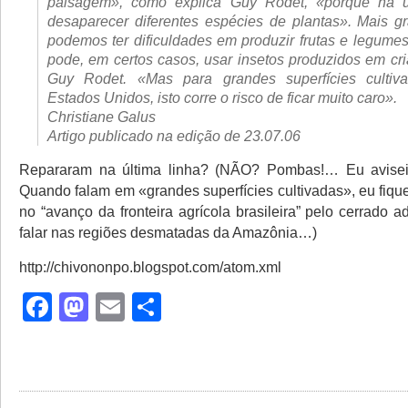
paisagem», como explica Guy Rodet, «porque há 
desaparecer diferentes espécies de plantas». Mais g
podemos ter dificuldades em produzir frutas e legume
pode, em certos casos, usar insetos produzidos em cri
Guy Rodet. «Mas para grandes superfícies culti
Estados Unidos, isto corre o risco de ficar muito caro».
Christiane Galus
Artigo publicado na edição de 23.07.06
Repararam na última linha? (NÃO? Pombas!… Eu avise
Quando falam em «grandes superfícies cultivadas», eu fiqu
no “avanço da fronteira agrícola brasileira” pelo cerrado a
falar nas regiões desmatadas da Amazônia…)
http://chivononpo.blogspot.com/atom.xml
Facebook
Mastodon
Email
Share