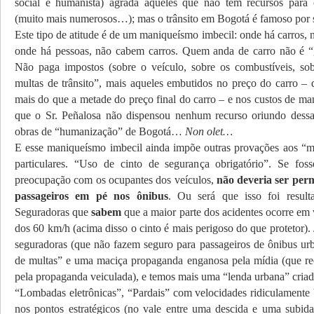
social e humanista) agrada àqueles que não têm recursos para
(muito mais numerosos…); mas o trânsito em Bogotá é famoso por
Este tipo de atitude é de um maniqueísmo imbecil: onde há carros,
onde há pessoas, não cabem carros. Quem anda de carro não é “
Não paga impostos (sobre o veículo, sobre os combustíveis, sob
multas de trânsito”, mais aqueles embutidos no preço do carro – q
mais do que a metade do preço final do carro – e nos custos de ma
que o Sr. Peñalosa não dispensou nenhum recurso oriundo dessa
obras de “humanização” de Bogotá…
Non olet…
E esse maniqueísmo imbecil ainda impõe outras provações aos “ma
particulares. “Uso de cinto de segurança obrigatório”. Se foss
preocupação com os ocupantes dos veículos,
não deveria ser perm
passageiros em pé nos ônibus
. Ou será que isso foi resu
Seguradoras que
sabem
que a maior parte dos acidentes ocorre em
dos 60 km/h (acima disso o cinto é mais perigoso do que protetor). 
seguradoras (que não fazem seguro para passageiros de ônibus urba
de multas” e uma maciça propaganda enganosa pela mídia (que r
pela propaganda veiculada), e temos mais uma “lenda urbana” criad
“Lombadas eletrônicas”, “Pardais” com velocidades ridiculamente b
nos pontos estratégicos (no vale entre uma descida e uma subid