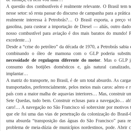
A questão dos combustíveis é realmente relevante. O Brasil tem t
nesse setor: só resta passar do discurso de campanha para a prática
realmente interessa à Petrobrás?… O Brasil exporta, a preço v
gasolina, para custear a importação de Diesel — aliás, outro dad
nosso combustível para aviação é dos mais baratos do mundo! 
excedente…)
Desde a “crise do petróleo” da década de 1970, a Petrobrás sabia 
combinando o óleo de mamona com o GLP poderia substitu
necessidade de regulagem diferente do motor
. Mas o GLP j
consumo dos botijões domésticos e, gás natural canalizado
implantar…
A matriz do transporte, no Brasil, é de um total absurdo. As carga
transportados, preferencialmente, pelos meios mais caros: aéreo e r
país com a maior malha de aquavias interiores… Mas, construir um
Sete Quedas, tudo bem. Construir eclusas para a navegação… ah
caro!… A navegação no São Francisco só sobrexiste por motivos tu
que ele foi uma das vias de penetração da colonização do Brasil
uma absurda “transposição das águas do São Francisco” para re
problema de meia-dúzia de municípios nordestinos, pode. Abrir ca