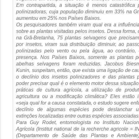
Em contrapartida, a situação é menos catastrófica
polinizadoras, cuja população diminuiu em 33% na G
aumentou em 25% nos Países Baixos.
Os pesquisadores também viram qual era a influênci
sobre as plantas visitadas pelos insetos. Dessa forma,
na Grã-Bretanha, 75 plantas selvagens que precisam
por insetos, viram sua distribuição diminuir, ao pass
polinizadas pelo vento ou pela água, ao contrário,
presença. Nos Países Baixos, somente as plantas po
abelhas selvagens foram reduzidas. Jacobus Biesm
Kunin, suspeitam, então, que exista uma ligação de cau
o declínio dos insetos polinizadores e das plantas 
poder precisar qual é o elemento motor dessa situação
práticas de cultura agrícola, a utilização de prod
agricultura ou a modificação climática? Eles estão 
«seja qual for a causa constatada, o estudo sugere en
declínio de algumas espécies pode deslanchar 
extinções localizadas entre outras espécies associadas
Para Guy Rodet, entomologista no Instituto Nacio
Agrícola (Institut national de la recherche agricole =
(Departamento de Saúde das Plantas e Ambiente)