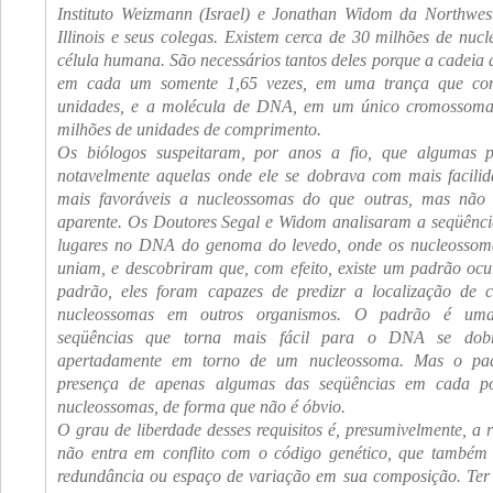
Instituto Weizmann (Israel) e Jonathan Widom da Northwest
Illinois e seus colegas. Existem cerca de 30 milhões de nu
célula humana. São necessários tantos deles porque a cadeia
em cada um somente 1,65 vezes, em uma trança que co
unidades, e a molécula de DNA, em um único cromossoma
milhões de unidades de comprimento.
Os biólogos suspeitaram, por anos a fio, que algumas 
notavelmente aquelas onde ele se dobrava com mais facilid
mais favoráveis a nucleossomas do que outras, mas não
aparente. Os Doutores Segal e Widom analisaram a seqüênci
lugares no DNA do genoma do levedo, onde os nucleossom
uniam, e descobriram que, com efeito, existe um padrão oc
padrão, eles foram capazes de predizr a localização de
nucleossomas em outros organismos. O padrão é um
seqüências que torna mais fácil para o DNA se dobr
apertadamente em torno de um nucleossoma. Mas o pad
presença de apenas algumas das seqüências em cada p
nucleossomas, de forma que não é óbvio.
O grau de liberdade desses requisitos é, presumivelmente, a 
não entra em conflito com o código genético, que també
redundância ou espaço de variação em sua composição. Ter