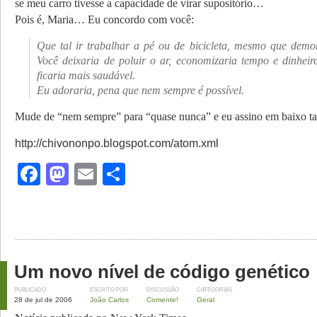
se meu carro tivesse a capacidade de virar supositório…
Pois é, Maria… Eu concordo com você:
Que tal ir trabalhar a pé ou de bicicleta, mesmo que demo
Você deixaria de poluir o ar, economizaria tempo e dinhei
ficaria mais saudável.
Eu adoraria, pena que nem sempre é possível.
Mude de “nem sempre” para “quase nunca” e eu assino em baixo 
http://chivononpo.blogspot.com/atom.xml
Facebook
Mastodon
Email
Share
Um novo nível de código genético
PUBLICADO
ESCRITO POR
DISCUSSÃO
CATEGORIAS
28 de jul de 2006
João Carlos
Comente!
Geral