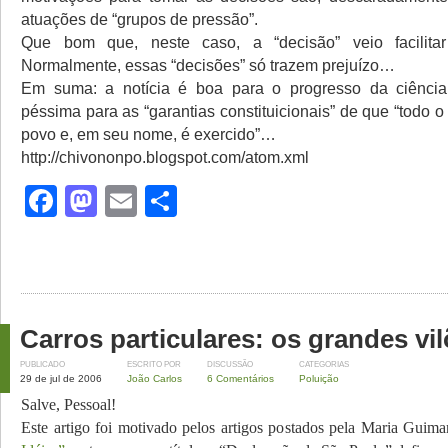
atuações de “grupos de pressão”.
Que bom que, neste caso, a “decisão” veio facilita
Normalmente, essas “decisões” só trazem prejuízo…
Em suma: a notícia é boa para o progresso da ciência
péssima para as “garantias constituicionais” de que “todo
povo e, em seu nome, é exercido”…
http://chivononpo.blogspot.com/atom.xml
Facebook
Mastodon
Email
Share
Carros particulares: os grandes vi
PUBLICADO
ESCRITO POR
DISCUSSÃO
CATEGORIAS
29 de jul de 2006
João Carlos
6 Comentários
Poluição
Salve, Pessoal!
Este artigo foi motivado pelos artigos postados pela Maria Guim