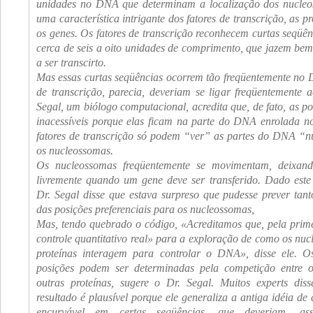
unidades no DNA que determinam a localização dos nucleos
uma característica intrigante dos fatores de transcrição, as p
os genes. Os fatores de transcrição reconhecem curtas seqü
cerca de seis a oito unidades de comprimento, que jazem bem
a ser transcirto.
Mas essas curtas seqüências ocorrem tão freqüentemente no 
de transcrição, parecia, deveriam se ligar freqüentemente 
Segal, um biólogo computacional, acredita que, de fato, as p
inacessíveis porque elas ficam na parte do DNA enrolada n
fatores de transcrição só podem “ver” as partes do DNA “n
os nucleossomas.
Os nucleossomas freqüentemente se movimentam, deixan
livremente quando um gene deve ser transferido. Dado este 
Dr. Segal disse que estava surpreso que pudesse prever ta
das posições preferenciais para os nucleossomas,
Mas, tendo quebrado o código, «Acreditamos que, pela prim
controle quantitativo real» para a exploração de como os nuc
proteínas interagem para controlar o DNA», disse ele. 
posições podem ser determinadas pela competição entre 
outras proteínas, sugere o Dr. Segal. Muitos
experts
diss
resultado é plausível porque ele generaliza a antiga idéia d
encurvável em certas seqüências, que deveriam, ass