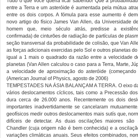
Tudo o que você queria ficar sabendo! Que a probabilid
entre a Terra e um asteróide é aumentada pela mútua atraç
entre os dois corpos. A fómula para esse aumento é de
novo artigo do físico James Van Allen, da Universidade 
homem que, meio século atrás, predisse a existênc
confirmada) de cinturões de radiação de partículas de pla
seção transversal da probabilidade de colisão, que Van All
as forças adicionais exercidas pelo Sol e outros planetas do
igual a 1 mais o quadrado da razão entre a velocidade 
planetas (Van Allen calculou o caso para a Terra, Marte, Júp
a velocidade de aproximação do asteróide (começando
(American Journal of Physics, agosto de 2006)
TEMPESTADES NA ÁSIA BALANÇAM A TERRA. O eixo da T
vários deslocamentos cíclicos, tais como a Precessão do
dura cerca de 26.000 anos. Recentemente os dois des
importantes inadvertidamente se cancelaram mutuamente,
geofísicos medir outros deslocamentos mais sutís que, nor
difíceis de detectar. As duas oscilações maiores são
Chandler (cuja origem não é bem conhecida) e a oscilaç
variações climáticas anuais. Seus efeitos combinados, no