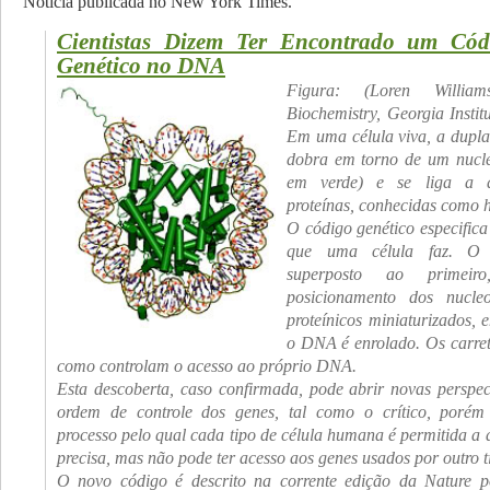
Notícia publicada no New York Times.
Cientistas Dizem Ter Encontrado um Có
Genético no DNA
Figura: (Loren William
Biochemistry, Georgia Instit
Em uma célula viva, a dupl
dobra em torno de um nucl
em verde) e se liga a 
proteínas, conhecidas como h
O código genético especifica
que uma célula faz. O 
superposto ao primeiro
posicionamento dos nucleo
proteínicos miniaturizados, 
o DNA é enrolado. Os carret
como controlam o acesso ao próprio DNA.
Esta descoberta, caso confirmada, pode abrir novas perspec
ordem de controle dos genes, tal como o crítico, porém 
processo pelo qual cada tipo de célula humana é permitida a 
precisa, mas não pode ter acesso aos genes usados por outro ti
O novo código é descrito na corrente edição da
Nature
po