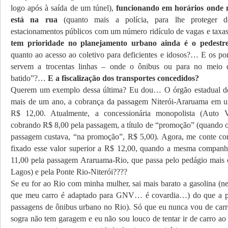
logo após à saída de um túnel),
funcionando em horários onde
está na rua
(quanto mais a polícia, para lhe proteger 
estacionamentos públicos com um número ridículo de vagas e taxa
tem prioridade no planejamento urbano ainda é o pedestre
quanto ao acesso ao coletivo para deficientes e idosos?… E os po
servem a trocentas linhas – onde o ônibus ou para no meio 
batido”?…
E a fiscalização dos transportes concedidos?
Querem um exemplo dessa última? Eu dou… O órgão estadual do
mais de um ano, a cobrança da passagem Niterói-Araruama em um
R$ 12,00. Atualmente, a concessionária monopolista (Auto 
cobrando R$ 8,00 pela passagem, a título de “promoção” (quando o 
passagem custava, “na promoção”, R$ 5,00). Agora, me conte co
fixado esse valor superior a R$ 12,00, quando a mesma companh
11,00 pela passagem Araruama-Rio, que passa pelo pedágio mais c
Lagos) e pela Ponte Rio-Niterói????
Se eu for ao Rio com minha mulher, sai mais barato a gasolina (
que meu carro é adaptado para GNV… é covardia…) do que a p
passagens de ônibus urbano no Rio). Só que eu nunca vou de carr
sogra não tem garagem e eu não sou louco de tentar ir de carro ao