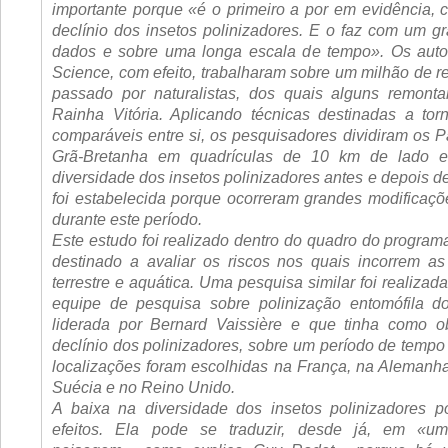
importante porque «é o primeiro a por em evidência, c
declínio dos insetos polinizadores. E o faz com um 
dados e sobre uma longa escala de tempo». Os autor
Science
, com efeito, trabalharam sobre um milhão de reg
passado por naturalistas, dos quais alguns remon
Rainha Vitória. Aplicando técnicas destinadas a to
comparáveis entre si, os pesquisadores dividiram os P
Grã-Bretanha em quadrículas de 10 km de lado 
diversidade dos insetos polinizadores antes e depois d
foi estabelecida porque ocorreram grandes modificaçõe
durante este período.
Este estudo foi realizado dentro do quadro do progra
destinado a avaliar os riscos nos quais incorrem as
terrestre e aquática. Uma pesquisa similar foi realizad
equipe de pesquisa sobre polinização entomófila d
liderada por Bernard Vaissière e que tinha como ob
declínio dos polinizadores, sobre um período de tempo
localizações foram escolhidas na França, na Alemanha
Suécia e no Reino Unido.
A baixa na diversidade dos insetos polinizadores p
efeitos. Ela pode se traduzir, desde já, em «