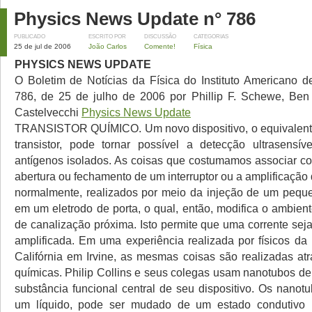
Physics News Update n° 786
PUBLICADO
ESCRITO POR
DISCUSSÃO
CATEGORIAS
25 de jul de 2006
João Carlos
Comente!
Física
PHYSICS NEWS UPDATE
O Boletim de Notícias da Física do Instituto Americano d
786, de 25 de julho de 2006 por Phillip F. Schewe, Ben
Castelvecchi
Physics News Update
TRANSISTOR QUÍMICO. Um novo dispositivo, o equivalent
transistor, pode tornar possível a detecção ultrasensí
antígenos isolados. As coisas que costumamos associar com
abertura ou fechamento de um interruptor ou a amplificação 
normalmente, realizados por meio da injeção de um pequen
em um eletrodo de porta, o qual, então, modifica o ambien
de canalização próxima. Isto permite que uma corrente sej
amplificada. Em uma experiência realizada por físicos da
Califórnia em Irvine, as mesmas coisas são realizadas at
químicas. Philip Collins e seus colegas usam nanotubos d
substância funcional central de seu dispositivo. Os nanot
um líquido, pode ser mudado de um estado condutivo