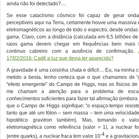
ainda não foi detectado?…
Se esse cataclismo cósmico foi capaz de gerar ondas
perceptíveis aqui na Terra, certamente houve uma massiva 
eletromagnéticos ao longo de todo o espectro, desde ondas 
gama. Claro, com a distância (calculada em 6,5 bilhões de
raios gama devem chegar em frequências bem mais 
continuo cabreiro com a ausência de confirmação.
17/02/2016: Cadê a luz que devia ter aparecido?
A gravidade é uma coisinha chata e difícil… Eu, na minha 
metido a besta, tenho certeza que o que chamamos de “
“efeito emergente” do Campo de Higgs, mas os físicos d
me chamam a atenção para o problema de esca
conhecimentos suficientes para fazer tal afirmação (embor
que o Campo de Higgs siginfique: “o espaço-tempo resist
tanto que até um fóton – sem massa – tem uma velocidade
hipotético gravitron também). Mas, tomando o valo
eletromagnética como referência (valor = 1), a nuclear fo
-4
(entre quarks), a nuclear fraca tem valor 10
e a gravitacion