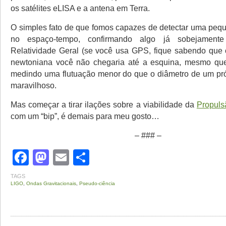
os satélites eLISA e a antena em Terra.
O simples fato de que fomos capazes de detectar uma peq
no espaço-tempo, confirmando algo já sobejamente
Relatividade Geral (se você usa GPS, fique sabendo que
newtoniana você não chegaria até a esquina, mesmo que
medindo uma flutuação menor do que o diâmetro de um próto
maravilhoso.
Mas começar a tirar ilações sobre a viabilidade da
Propuls
com um “bip”, é demais para meu gosto…
– ### –
Facebook
Mastodon
Email
Share
TAGS
LIGO
,
Ondas Gravitacionais
,
Pseudo-ciência