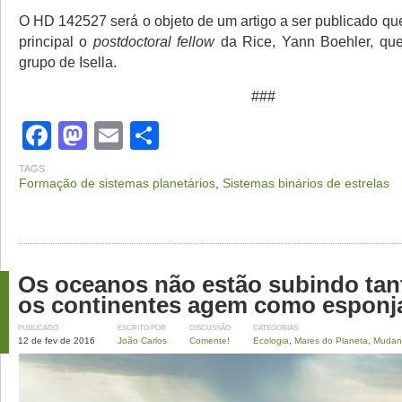
O HD 142527 será o objeto de um artigo a ser publicado qu
principal o
postdoctoral fellow
da Rice, Yann Boehler, que
grupo de Isella.
###
Facebook
Mastodon
Email
Share
TAGS
Formação de sistemas planetários
,
Sistemas binários de estrelas
Os oceanos não estão subindo tan
os continentes agem como esponj
PUBLICADO
ESCRITO POR
DISCUSSÃO
CATEGORIAS
12 de fev de 2016
João Carlos
Comente!
Ecologia
,
Mares do Planeta
,
Mudanç