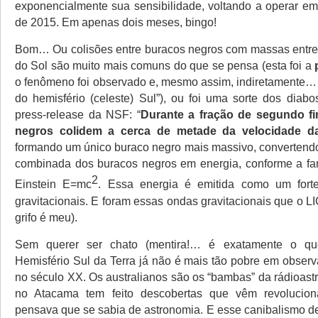
exponencialmente sua sensibilidade, voltando a operar e
de 2015. Em apenas dois meses, bingo!
Bom… Ou colisões entre buracos negros com massas entre
do Sol são muito mais comuns do que se pensa (esta foi a
o fenômeno foi observado e, mesmo assim, indiretamente…
do hemisfério (celeste) Sul”), ou foi uma sorte dos dia
press-release da NSF: “
Durante a fração de segundo fi
negros colidem a cerca de metade da velocidade da
formando um único buraco negro mais massivo, convertend
combinada dos buracos negros em energia, conforme a fa
2
Einstein E=mc
. Essa energia é emitida como um fort
gravitacionais. E foram essas ondas gravitacionais que o L
grifo é meu).
Sem querer ser chato (mentira!… é exatamente o qu
Hemisfério Sul da Terra já não é mais tão pobre em observ
no século XX. Os australianos são os “bambas” da rádioas
no Atacama tem feito descobertas que vêm revolucio
pensava que se sabia de astronomia. E esse canibalismo d