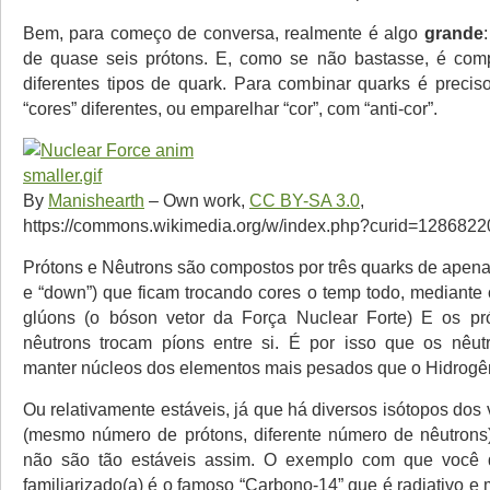
Bem, para começo de conversa, realmente é algo
grande
de quase seis prótons. E, como se não bastasse, é comp
diferentes tipos de quark. Para combinar quarks é preciso 
“cores” diferentes, ou emparelhar “cor”, com “anti-cor”.
By
Manishearth
–
Own work
,
CC BY-SA 3.0
,
https://commons.wikimedia.org/w/index.php?curid=1286822
Prótons e Nêutrons são compostos por três quarks de apenas
e “down”) que ficam trocando cores o temp todo, mediante 
glúons (o bóson vetor da Força Nuclear Forte) E os pró
nêutrons trocam píons entre si. É por isso que os nêu
manter núcleos dos elementos mais pesados que o Hidrogên
Ou relativamente estáveis, já que há diversos isótopos dos
(mesmo número de prótons, diferente número de nêutrons
não são tão estáveis assim. O exemplo com que você 
familiarizado(a) é o famoso “Carbono-14” que é radiativo e