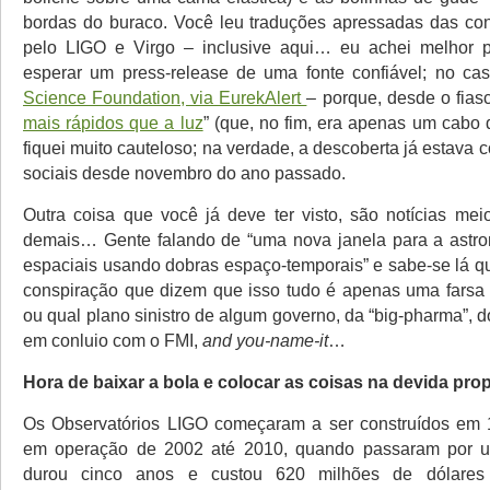
bordas do buraco. Você leu traduções apressadas das co
pelo LIGO e Virgo – inclusive aqui… eu achei melhor pe
esperar um press-release de uma fonte confiável; no c
Science Foundation, via EurekAlert
– porque, desde o fias
mais rápidos que a luz
” (que, no fim, era apenas um cabo 
fiquei muito cauteloso; na verdade, a descoberta já estava 
sociais desde novembro do ano passado.
Outra coisa que você já deve ter visto, são notícias me
demais… Gente falando de “uma nova janela para a astro
espaciais usando dobras espaço-temporais” e sabe-se lá qu
conspiração que dizem que isso tudo é apenas uma farsa p
ou qual plano sinistro de algum governo, da “big-pharma”,
em conluio com o FMI,
and you-name-it
…
Hora de baixar a bola e colocar as coisas na devida pro
Os Observatórios LIGO começaram a ser construídos em 
em operação de 2002 até 2010, quando passaram por 
durou cinco anos e custou 620 milhões de dólares