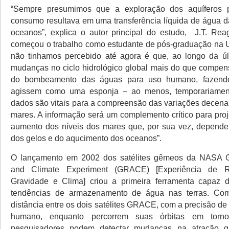
“Sempre presumimos que a exploração dos aquíferos p
consumo resultava em uma transferência líquida de água da
oceanos”, explica o autor principal do estudo, J.T. Re
começou o trabalho como estudante de pós-graduação na U
não tinhamos percebido até agora é que, ao longo da úl
mudanças no ciclo hidrológico global mais do que compe
do bombeamento das águas para uso humano, fazendo
agissem como uma esponja – ao menos, temporariamen
dados são vitais para a compreensão das variações decenai
mares. A informação será um complemento crítico para proj
aumento dos níveis dos mares que, por sua vez, depende
dos gelos e do aqucimento dos oceanos”.
O lançamento em 2002 dos satélites gêmeos da NASA G
and Climate Experiment (GRACE) [Experiência de 
Gravidade e Clima] criou a primeira ferramenta capaz d
tendências de armazenamento de água nas terras. Co
distância entre os dois satélites GRACE, com a precisão de
humano, enquanto percorrem suas órbitas em torn
pesquisadores podem detectar mudanças na atração gr