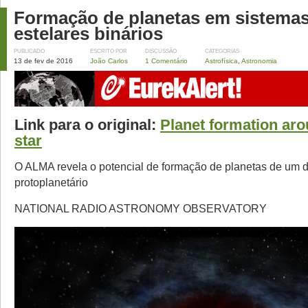
Formação de planetas em sistema
estelares binários
PUBLICADO
ESCRITO POR
DISCUSSÃO
CATEGORIAS
13 de fev de 2016
João Carlos
1 Comentário
Astrofísica
,
Astronomia
Link para o original:
Planet formation aro
star
O ALMA revela o potencial de formação de planetas de um 
protoplanetário
NATIONAL RADIO ASTRONOMY OBSERVATORY