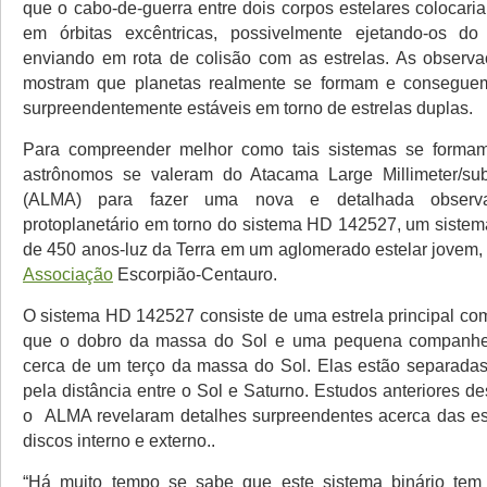
que o cabo-de-guerra entre dois corpos estelares colocari
em órbitas excêntricas, possivelmente ejetando-os d
enviando em rota de colisão com as estrelas. As observaç
mostram que planetas realmente se formam e conseguem
surpreendentemente estáveis em torno de estrelas duplas.
Para compreender melhor como tais sistemas se forma
astrônomos se valeram do Atacama Large Millimeter/subm
(ALMA) para fazer uma nova e detalhada observ
protoplanetário em torno do sistema HD 142527, um sistema
de 450 anos-luz da Terra em um aglomerado estelar jovem
Associação
Escorpião-Centauro.
O sistema HD 142527 consiste de uma estrela principal c
que o dobro da massa do Sol e uma pequena companhe
cerca de um terço da massa do Sol. Elas estão separada
pela distância entre o Sol e Saturno. Estudos anteriores 
o ALMA revelaram detalhes surpreendentes acerca das es
discos interno e externo..
“Há muito tempo se sabe que este sistema binário te