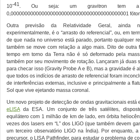
-41
10
. Ou seja: um gravitron tem a
0,000000000000000000000000000000000000000001 fót
Outra previsão da Relatividade Geral, ainda n
experimentalmente, é o “arrasto do referencial”, ou, em term
de que nada no universo está parado, portanto qualquer ref
também se move com relação a algo mais. Dito de outra 
tempo em torno da Terra não é só deformado pela mass
também por seu movimento de rotação. Lançaram já duas 
para checar isso (Gravity Probe A e B), mas a gravidade é a
que todos os indícios de arrasto de referencial foram inconcl
de interferências externas, inclusive e principalmente a fla
Sol que vive ejetando massa coronal.
Um novo projeto de detecção de ondas gravitacionais está
eLISA
da ESA. Um conjunto de três satélites, dispost
equilátero com 1 milhão de km de lado, em órbita heliocên
vezes dos lasers em “L” dos LIGO (que também devem gan
um terceiro observatório LIGO na Índia). Por enquanto,
precursor, o LISA Pathfinder, para estudar o problema de 