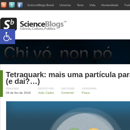
ScienceBlogs Brasil
Universo
Terra
Vida
Humanidade
Tud
Abrir a barra de ferramentas
Tetraquark: mais uma partícula par
(e dai?…)
PUBLICADO
ESCRITO POR
DISCUSSÃO
CATEGORIAS
28 de fev de 2016
João Carlos
Comente!
Física