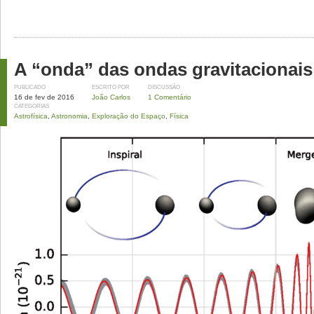
A “onda” das ondas gravitacionais
PUBLICADO
ESCRITO POR
DISCUSSÃO
16 de fev de 2016
João Carlos
1 Comentário
CATEGORIAS
Astrofísica
,
Astronomia
,
Exploração do Espaço
,
Física