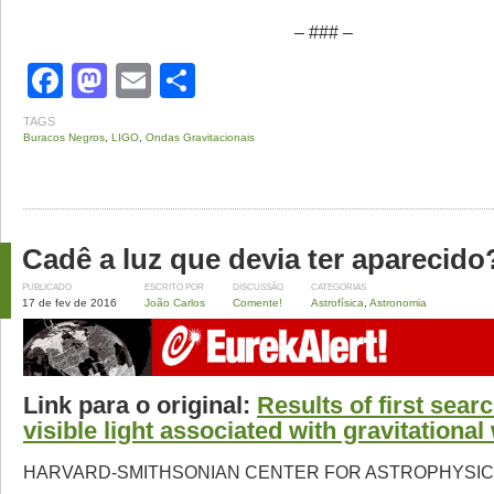
– ### –
Facebook
Mastodon
Email
Share
TAGS
Buracos Negros
,
LIGO
,
Ondas Gravitacionais
Cadê a luz que devia ter aparecido
PUBLICADO
ESCRITO POR
DISCUSSÃO
CATEGORIAS
17 de fev de 2016
João Carlos
Comente!
Astrofísica
,
Astronomia
Link para o original:
Results of first searc
visible light associated with gravitationa
HARVARD-SMITHSONIAN CENTER FOR ASTROPHYSI