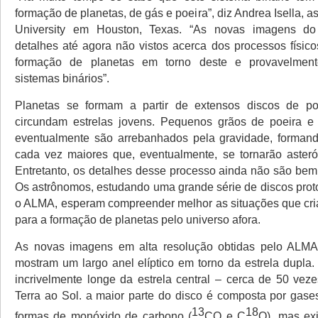
formação de planetas, de gás e poeira”, diz Andrea Isella, 
University em Houston, Texas. “As novas imagens d
detalhes até agora não vistos acerca dos processos físic
formação de planetas em torno deste e provavelment
sistemas binários”.
Planetas se formam a partir de extensos discos de p
circundam estrelas jovens. Pequenos grãos de poeira e
eventualmente são arrebanhados pela gravidade, forman
cada vez maiores que, eventualmente, se tornarão asteró
Entretanto, os detalhes desse processo ainda não são be
Os astrônomos, estudando uma grande série de discos prot
o ALMA, esperam compreender melhor as situações que cr
para a formação de planetas pelo universo afora.
As novas imagens em alta resolução obtidas pelo AL
mostram um largo anel elíptico em torno da estrela dupla
incrivelmente longe da estrela central – cerca de 50 veze
Terra ao Sol. a maior parte do disco é composta por gases
13
18
formas de monóxido de carbono (
CO e C
O), mas ex