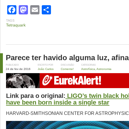
Facebook
Mastodon
Email
Share
TAGS
Tetraquark
Parece ter havido alguma luz, afina
PUBLICADO
ESCRITO POR
DISCUSSÃO
CATEGORIAS
24 de fev de 2016
João Carlos
Comente!
Astrofísica
,
Astronomia
Link para o original:
LIGO’s twin black ho
have been born inside a single star
HARVARD-SMITHSONIAN CENTER FOR ASTROPHYSI