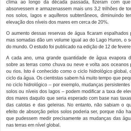
clima ao longo da década passada, fizeram com que 
absorvessem e armazenassem mais uns 3,2 trilhões de to
nos solos, lagos e aquíferos subterrâneos, diminuindo t
elevação dos níveis dos mares em cerca de 20%.
O aumento dessas reservas de água ficaram espalhados p
mas somadas dão um volume igual ao do Lago Huron, o sé
do mundo. O estudo foi publicado na edição de 12 de fevere
A cada ano, uma grande quantidade de água evapora d
sobre as terras como chuva ou neve e volta aos oceanos
ou rios. Isto é conhecido como o ciclo hidrológico global
ciclo da água. Os cientistas sabem há muito tempo que p
no ciclo hidrológico – por exemplo, mudanças persistente
solos ou níveis dos lagos – podem modificar a taxa de ele
dos mares daquilo que seria esperado com base nas taxas
das calotas e das geleiras. No entanto, não sabiam o q
efeito de absorção pelos solos poderia ser, porque não ha
que pudessem medir precisamente as mudanças das ág
nas terras em nível global.