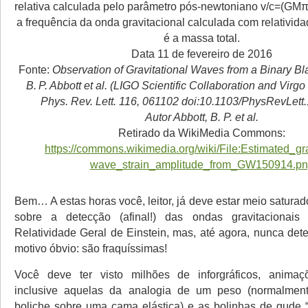
relativa calculada pelo parâmetro pós-newtoniano v/c=(GMπf
a frequência da onda gravitacional calculada com relativid
é a massa total.
Data 11 de fevereiro de 2016
Fonte:
Observation of Gravitational Waves from a Binary B
B. P. Abbott et al. (LIGO Scientific Collaboration and Virgo
Phys. Rev. Lett. 116, 061102 doi:10.1103/PhysRevLett
Autor Abbott, B. P. et al.
Retirado da WikiMedia Commons:
https://commons.wikimedia.org/wiki/File:Estimated_gra
wave_strain_amplitude_from_GW150914.p
Bem… A estas horas você, leitor, já deve estar meio saturado
sobre a detecção (afinal!) das ondas gravitacionais
Relatividade Geral de Einstein, mas, até agora, nunca det
motivo óbvio: são fraquíssimas!
Você deve ter visto milhões de inforgráficos, animaçõe
inclusive aquelas da analogia de um peso (normalme
boliche sobre uma cama elástica) e as bolinhas de gude “