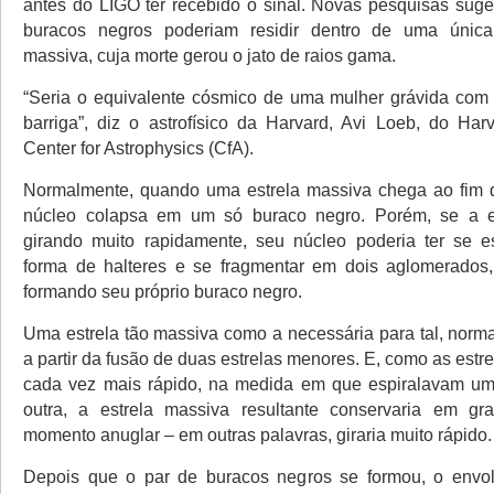
antes do LIGO ter recebido o sinal. Novas pesquisas sug
buracos negros poderiam residir dentro de uma única 
massiva, cuja morte gerou o jato de raios gama.
“Seria o equivalente cósmico de uma mulher grávida co
barriga”, diz o astrofísico da Harvard, Avi Loeb, do Har
Center for Astrophysics (CfA).
Normalmente, quando uma estrela massiva chega ao fim d
núcleo colapsa em um só buraco negro. Porém, se a es
girando muito rapidamente, seu núcleo poderia ter se 
forma de halteres e se fragmentar em dois aglomerados
formando seu próprio buraco negro.
Uma estrela tão massiva como a necessária para tal, norm
a partir da fusão de duas estrelas menores. E, como as estre
cada vez mais rápido, na medida em que espiralavam um
outra, a estrela massiva resultante conservaria em gr
momento anuglar – em outras palavras, giraria muito rápido.
Depois que o par de buracos negros se formou, o envolt