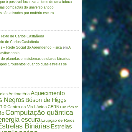
ue é possível localizar a fonte de uma fofoca
ias compactas do universo antigo
as são ativados por matéria escura
Texto de Carlos Castañeda
to de Carlos Castañeda
is – Rede Social do Aprendendo Física
em
A
avitacionais
de planetas em sistemas estelares binários
pos turbulentos: quando duas estrelas se
Aquecimento
elas
Antimatéria
s Negros
Bóson de Higgs
nio
Centro da Via Láctea
CERN
Cinturões de
Computação quântica
ão
energia escura
Erupção de Raios
Estrelas Binárias
Estrelas