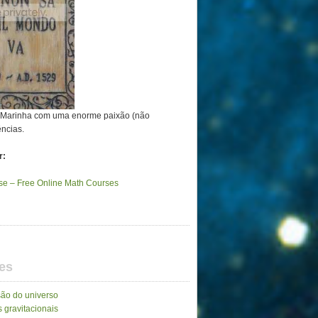
a Marinha com uma enorme paixão (não
ências.
r:
e – Free Online Math Courses
es
ão do universo
 gravitacionais