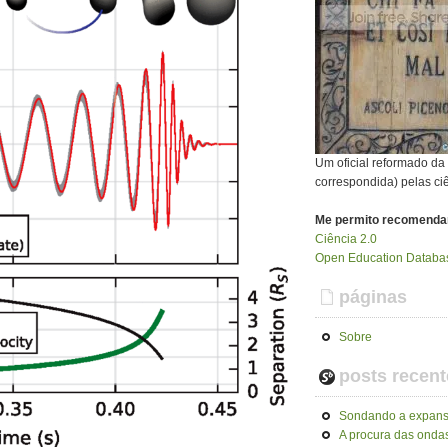
Um oficial reformado d
correspondida) pelas ci
Me permito recomenda
Ciência 2.0
Open Education Databas
páginas
Sobre
posts recent
Sondando a expans
A procura das ondas