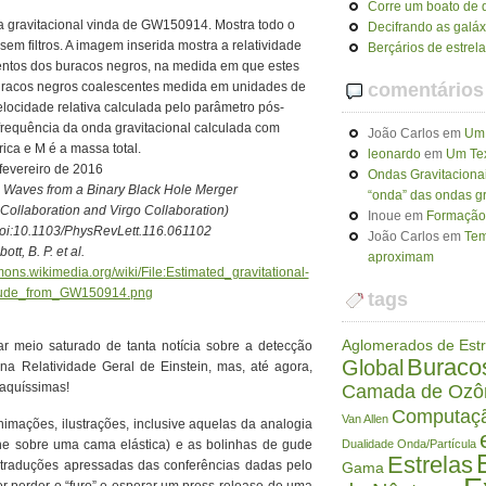
Corre um boato de q
a gravitacional vinda de GW150914. Mostra todo o
Decifrando as galáx
m filtros. A imagem inserida mostra a relatividade
Berçários de estrel
entos dos buracos negros, na medida em que estes
buracos negros coalescentes medida em unidades de
comentários
locidade relativa calculada pelo parâmetro pós-
frequência da onda gravitacional calculada com
João Carlos
em
Um 
ica e M é a massa total.
leonardo
em
Um Tex
fevereiro de 2016
Ondas Gravitaciona
l Waves from a Binary Black Hole Merger
“onda” das ondas gr
ic Collaboration and Virgo Collaboration)
Inoue
em
Formação 
 doi:10.1103/PhysRevLett.116.061102
João Carlos
em
Tem
ott, B. P. et al.
aproximam
mons.wikimedia.org/wiki/File:Estimated_gravitational-
tude_from_GW150914.png
tags
Aglomerados de Estr
ar meio saturado de tanta notícia sobre a detecção
Buraco
Global
s na Relatividade Geral de Einstein, mas, até agora,
raquíssimas!
Camada de Ozô
Computaç
Van Allen
animações, ilustrações, inclusive aquelas da analogia
e sobre uma cama elástica) e as bolinhas de gude
Dualidade Onda/Partícula
Estrelas
u traduções apressadas das conferências dadas pelo
Gama