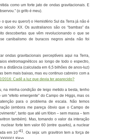
itida como um forte jato de ondas gravitacionais. E
servou.” (o grifo é meu).
o que eu quero!) o Hemisfério Sul da Terra já não é
no século XX. Os australianos são os “bambas” da
ito descobertas que vêm revolucionando o que se
se canibalismo de buracos negros ainda não foi
r ondas gravitacionais perceptíveis aqui na Terra,
ios eletromagnéticos ao longo de todo o espectro,
m a distância (calculada em 6,5 bilhões de anos-luz)
as bem mais baixas, mas eu continuo cabreiro com a
2/2016: Cadê a luz que devia ter aparecido?
u, na minha condição de leigo metido a besta, tenho
é um “efeito emergente” do Campo de Higgs, mas os
atenção para o problema de escala. Não temos
afirmação (embora me pareça óbvio que o Campo de
movimento”, tanto que até um fóton – sem massa – tem
avitron também). Mas, tomando o valor da interação
 nuclear forte tem valor 60 (entre quarks), a nuclear
-41
mada em 10
. Ou seja: um gravitron tem a força de
0000001 fóton…