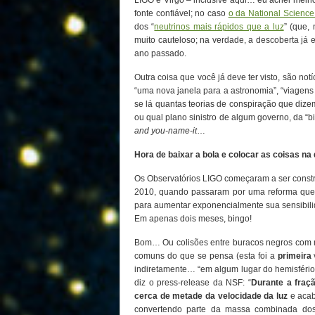
LIGO e Virgo – inclusive aqui… eu achei melho
fonte confiável; no caso
o da National Science
dos “
neutrinos mais rápidos que a luz
” (que,
muito cauteloso; na verdade, a descoberta já
ano passado.
Outra coisa que você já deve ter visto, são n
“uma nova janela para a astronomia”, “viagen
se lá quantas teorias de conspiração que dize
ou qual plano sinistro de algum governo, da “
and you-name-it
…
Hora de baixar a bola e colocar as coisas na
Os Observatórios LIGO começaram a ser const
2010, quando passaram por uma reforma que 
para aumentar exponencialmente sua sensibili
Em apenas dois meses, bingo!
Bom… Ou colisões entre buracos negros com m
comuns do que se pensa (esta foi a
primeira
indiretamente… “em algum lugar do hemisfério 
diz o press-release da NSF: “
Durante a fraç
cerca de metade da velocidade da luz
e acab
convertendo parte da massa combinada dos