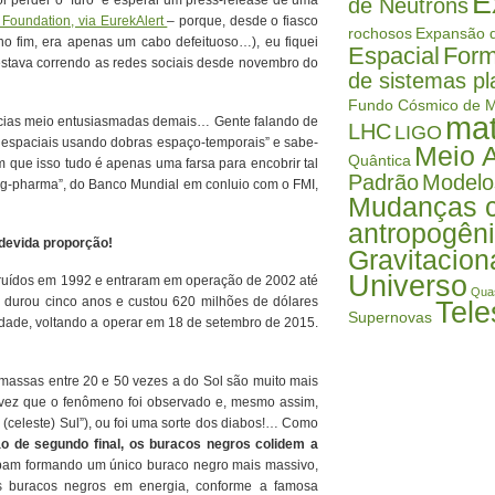
E
r perder o “furo” e esperar um press-release de uma
de Nêutrons
 Foundation, via EurekAlert
– porque, desde o fiasco
rochosos
Expansão d
 no fim, era apenas um cabo defeituoso…), eu fiquei
Espacial
Form
 estava correndo as redes sociais desde novembro do
de sistemas pl
Fundo Cósmico de M
mat
otícias meio entusiasmadas demais… Gente falando de
LHC
LIGO
s espaciais usando dobras espaço-temporais” e sabe-
Meio 
Quântica
m que isso tudo é apenas uma farsa para encobrir tal
Padrão
Modelo
big-pharma”, do Banco Mundial em conluio com o FMI,
Mudanças c
antropogên
 devida proporção!
Gravitacion
Universo
ruídos em 1992 e entraram em operação de 2002 até
Qua
durou cinco anos e custou 620 milhões de dólares
Tele
Supernovas
dade, voltando a operar em 18 de setembro de 2015.
assas entre 20 e 50 vezes a do Sol são muito mais
vez que o fenômeno foi observado e, mesmo assim,
(celeste) Sul”), ou foi uma sorte dos diabos!… Como
ão de segundo final, os buracos negros colidem a
am formando um único buraco negro mais massivo,
 buracos negros em energia, conforme a famosa