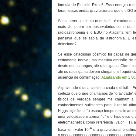
2
fórmula de Einstein E=mc
. Essa energia é em
foram essas ondas gravitacionais que o LIGO ob
Sem querer ser chato (mentira!… é exatamente 
mais tão pobre em observatórios como era 
rádioastronomia e o ESO no Atacama tem fe
pensava que se sabia de astronomia. E es
detectado?…
Se esse cataclismo cósmico foi capaz de gera
certamente houve uma massiva emissão de ra
desde ondas longas, até raios gama. Claro, co
até os raios gama devem chegar em frequênci
ausência de confirmação.
Atualizando em 17/0
A gravidade é uma coisinha chata e difícil… E
certeza que o que chamamos de “gravidade” 
físicos de verdade sempre me chamam a 
conhecimentos suficientes para fazer tal 
Higgs siginfique: “o espaço-tempo resiste ao 
uma velocidade máxima, “c” e o hipotético gr
eletromagnética como referência (valor = 1), a
-4
fraca tem valor 10
e a gravitacional é esti
0,00000000000000000000000000000000000