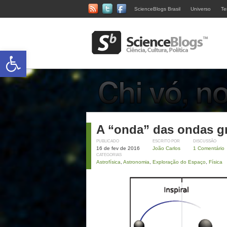
ScienceBlogs Brasil
Universo
Te
Abrir a barra de ferramentas
A “onda” das ondas gr
PUBLICADO
ESCRITO POR
DISCUSSÃO
16 de fev de 2016
João Carlos
1 Comentário
CATEGORIAS
Astrofísica
,
Astronomia
,
Exploração do Espaço
,
Física