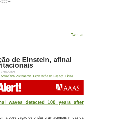
– ### –
Tweetar
ão de Einstein, afinal
itacionais
CATEGORIAS
Astrofísica
,
Astronomia
,
Exploração do Espaço
,
Física
onal waves detected 100 years after
om a observação de ondas gravitacionais vindas da