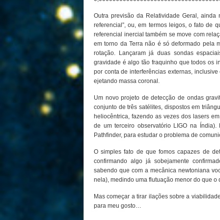
Outra previsão da Relatividade Geral, ainda
referencial”, ou, em termos leigos, o fato de
referencial inercial também se move com relaç
em torno da Terra não é só deformado pela
rotação. Lançaram já duas sondas espaciai
gravidade é algo tão fraquinho que todos os in
por conta de interferências externas, inclusive
ejetando massa coronal.
Um novo projeto de detecção de ondas gravi
conjunto de três satélites, dispostos em triân
heliocêntrica, fazendo as vezes dos lasers 
de um terceiro observatório LIGO na Índia)
Pathfinder, para estudar o problema de comunic
O simples fato de que fomos capazes de de
confirmando algo já sobejamente confirmad
sabendo que com a mecânica newtoniana voc
nela), medindo uma flutuação menor do que o di
Mas começar a tirar ilações sobre a viabilida
para meu gosto…