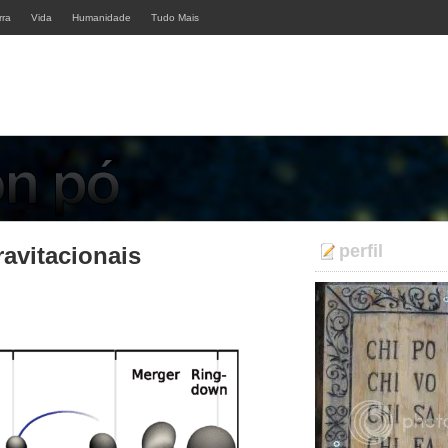
rra
Vida
Humanidade
Tudo Mais
perfil
avitacionais