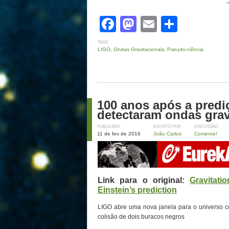
Facebook
Mastodon
Email
Share
TAGS
LIGO
,
Ondas Gravitacionais
,
Pseudo-ciência
100 anos após a prediç
detectaram ondas grav
PUBLICADO
ESCRITO POR
DISCUSSÃO
11 de fev de 2016
João Carlos
Comente!
Link para o original:
Gravitati
Einstein’s prediction
LIGO abre uma nova janela para o universo c
colisão de dois buracos negros