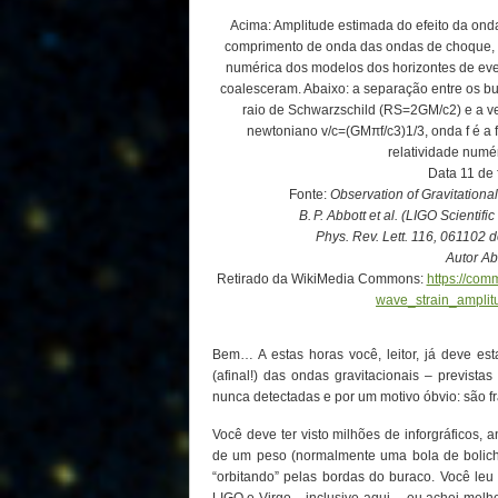
Acima: Amplitude estimada do efeito da ond
comprimento de onda das ondas de choque, se
numérica dos modelos dos horizontes de ev
coalesceram. Abaixo: a separação entre os 
raio de Schwarzschild (RS=2GM/c2) e a ve
newtoniano v/c=(GMπf/c3)1/3, onda f é a 
relatividade numér
Data 11 de 
Fonte:
Observation of Gravitationa
B. P. Abbott et al. (LIGO Scientif
Phys. Rev. Lett. 116, 061102
Autor Abb
Retirado da WikiMedia Commons:
https://com
wave_strain_ampli
Bem… A estas horas você, leitor, já deve est
(afinal!) das ondas gravitacionais – prevista
nunca detectadas e por um motivo óbvio: são f
Você deve ter visto milhões de inforgráficos, 
de um peso (normalmente uma bola de bolich
“orbitando” pelas bordas do buraco. Você le