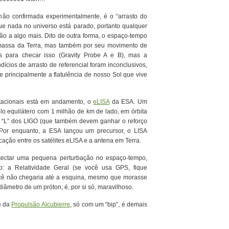
 não confirmada experimentalmente, é o “arrasto do
 que nada no universo está parado, portanto qualquer
ão a algo mais. Dito de outra forma, o espaço-tempo
 massa da Terra, mas também por seu movimento de
s para checar isso (Gravity Probe A e B), mas a
dícios de arrasto de referencial foram inconclusivos,
 e principalmente a flatulência de nosso Sol que vive
tacionais está em andamento, o
eLISA
da ESA. Um
gulo equilátero com 1 milhão de km de lado, em órbita
em “L” dos LIGO (que também devem ganhar o reforço
. Por enquanto, a ESA lançou um precursor, o LISA
ação entre os satélites eLISA e a antena em Terra.
tectar uma pequena perturbação no espaço-tempo,
o: a Relatividade Geral (se você usa GPS, fique
ê não chegaria até a esquina, mesmo que morasse
âmetro de um próton, é, por si só, maravilhoso.
de da
Propulsão Alcubierre
, só com um “bip”, é demais