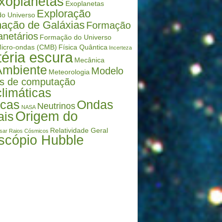
xoplanetas
Exoplanetas
Exploração
o Universo
ação de Galáxias
Formação
anetários
Formação do Universo
icro-ondas (CMB)
Física Quântica
Incerteza
éria escura
Mecânica
Ambiente
Modelo
Meteorologia
s de computação
limáticas
icas
Ondas
Neutrinos
NASA
Origem do
ais
Relatividade Geral
sar
Raios Cósmicos
scópio Hubble